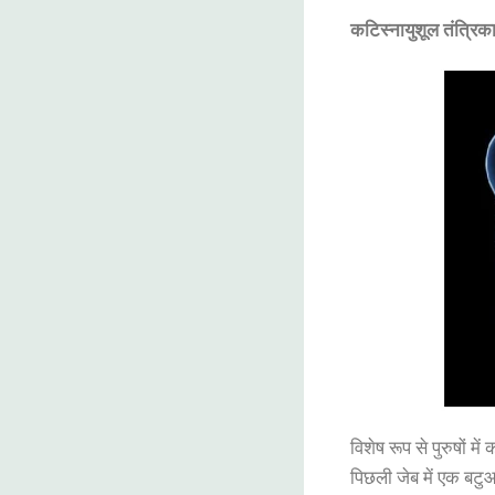
कटिस्नायुशूल
तंत्रिक
विशेष
रूप
से
पुरुषों
में
क
पिछली
जेब
में
एक
बटु