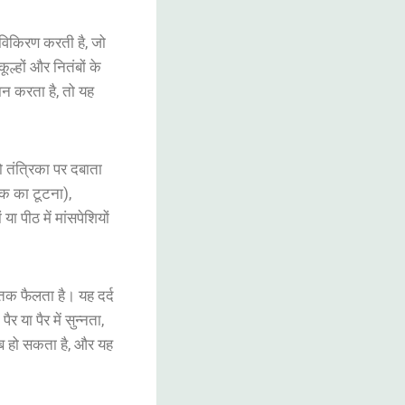
विकिरण
करती
है
,
जो
कूल्हों
और
नितंबों
के
ान
करता
है
,
तो
यह
ो
तंत्रिका
पर
दबाता
्क
का
टूटना
),
ं
या
पीठ
में
मांसपेशियों
तक
फैलता
है
।
यह
दर्द
पैर
या
पैर
में
सुन्नता
,
ब
हो
सकता
है
,
और
यह