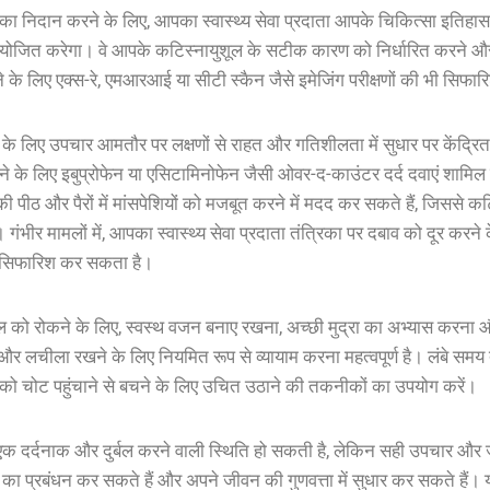
का
निदान
करने
के
लिए
,
आपका
स्वास्थ्य
सेवा
प्रदाता
आपके
चिकित्सा
इतिहास
योजित
करेगा
।
वे
आपके
कटिस्नायुशूल
के
सटीक
कारण
को
निर्धारित
करने
औ
े
के
लिए
एक्स-रे
,
एमआरआई
या
सीटी
स्कैन
जैसे
इमेजिंग
परीक्षणों
की
भी
सिफार
के
लिए
उपचार
आमतौर
पर
लक्षणों
से
राहत
और
गतिशीलता
में
सुधार
पर
केंद्रित
ने
के
लिए
इबुप्रोफेन
या
एसिटामिनोफेन
जैसी
ओवर-द-काउंटर
दर्द
दवाएं
शामिल
की
पीठ
और
पैरों
में
मांसपेशियों
को
मजबूत
करने
में
मदद
कर
सकते
हैं
,
जिससे
कटि
।
गंभीर
मामलों
में
,
आपका
स्वास्थ्य
सेवा
प्रदाता
तंत्रिका
पर
दबाव
को
दूर
करने
सिफारिश
कर
सकता
है
।
ल
को
रोकने
के
लिए
,
स्वस्थ
वजन
बनाए
रखना
,
अच्छी
मुद्रा
का
अभ्यास
करना
और
लचीला
रखने
के
लिए
नियमित
रूप
से
व्यायाम
करना
महत्वपूर्ण
है
।
लंबे
समय
को
चोट
पहुंचाने
से
बचने
के
लिए
उचित
उठाने
की
तकनीकों
का
उपयोग
करें
।
एक
दर्दनाक
और
दुर्बल
करने
वाली
स्थिति
हो
सकती
है
,
लेकिन
सही
उपचार
और
का
प्रबंधन
कर
सकते
हैं
और
अपने
जीवन
की
गुणवत्ता
में
सुधार
कर
सकते
हैं
।