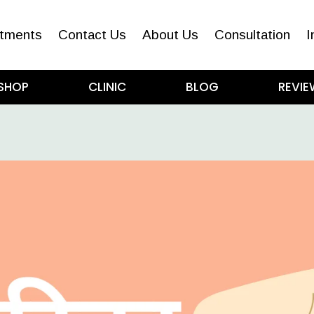
tments
Contact Us
About Us
Consultation
I
SHOP
CLINIC
BLOG
REVIE