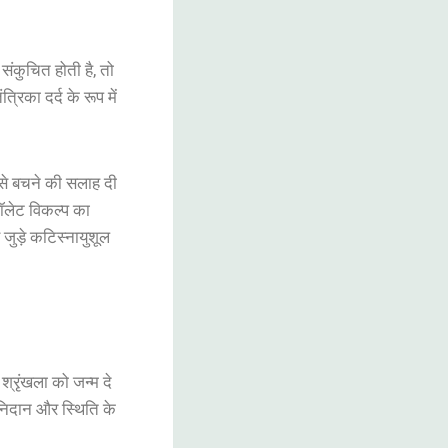
संकुचित
होती
है
,
तो
ंत्रिका
दर्द
के
रूप
में
से
बचने
की
सलाह
दी
ॉलेट
विकल्प
का
जुड़े
कटिस्नायुशूल
श्रृंखला
को
जन्म
दे
निदान
और
स्थिति
के