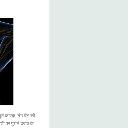
र्ण
कारक
,
तंग
पैंट
की
ेशी
पर
पुराने
दबाव
के