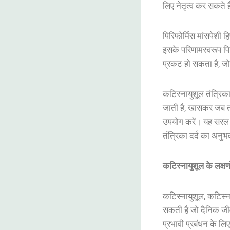
लिए
नेतृत्व
कर
सकते
ह
पिरिफोर्मिस
मांसपेशी
ह
इसके
परिणामस्वरूप
पि
प्रकट
हो
सकता
है
,
जो
कटिस्नायुशूल
तंत्रिक
जाती
है
,
खासकर
जब
उपयोग
करें
।
यह
सरल
तंत्रिका
दर्द
का
अनुभ
कटिस्नायुशूल
के
लक्षणो
कटिस्नायुशूल
,
कटिस्न
सकती
है
जो
दैनिक
जी
प्रभावी
प्रबंधन
के
लिए