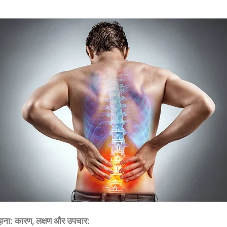
झना
:
कारण
,
लक्षण
और
उपचार
: