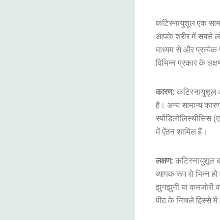
कटिस्नायुशूल
एक
साम
आपके
शरीर
में
सबसे
ल
माध्यम
से
और
प्रत्येक
विभिन्न
प्रकार
के
लक्ष
कारण
:
कटिस्नायुशूल
है
।
अन्य
सामान्य
कारणो
स्पोंडिलोलिस्थीसिस
(
में
ऐंठन
शामिल
हैं
।
लक्षण
:
कटिस्नायुशूल
व्यापक
रूप
से
भिन्न
हो
झुनझुनी
या
कमजोरी
क
पीठ
के
निचले
हिस्से
में