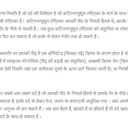
ान्य
स्थिति
है
जो
दर्द
की
विशेषता
है
जो
कटिस्नायुशूल
तंत्रिका
के
मार्ग
के
साथ
ंबी
तंत्रिका
है
।
कटिस्नायुशूल
तंत्रिका
आपकी
पीठ
के
निचले
हिस्से
से
,
आपके
पैर
के
नीचे
से
चलती
है
।
जब
कुछ
कटिस्नायुशूल
तंत्रिका
को
संकुचित
या
परेश
ण
पैदा
कर
सकता
है
जो
हल्के
से
लेकर
गंभीर
तक
हो
सकते
हैं
।
आमतौर
पर
आपकी
रीढ़
में
एक
हर्नियेटेड
(
फिसल
गई
)
डिस्क
के
कारण
होता
है
ज
ं
में
स्पाइनल
स्टेनोसिस
(
रीढ़
की
हड्डी
का
संकुचित
),
अपक्षयी
डिस्क
रोग
(
डिस
एक
ऐसी
स्थिति
जहां
एक
कशेरुका
दूसरे
के
ऊपर
आगे
फिसल
जाती
है
),
या
नितंबो
का
सबसे
आम
लक्षण
दर्द
है
जो
आपकी
पीठ
के
निचले
हिस्से
से
आपके
पैर
के
पीछे
सकता
है
,
हल्के
दर्द
से
लेकर
तेज
,
जलन
या
कष्टदायी
असुविधा
तक
।
आप
अपने
ा
अनुभव
भी
कर
सकते
हैं
।
जब
आप
बैठते
हैं
,
खांसते
हैं
या
छींकते
हैं
तो
दर्द
खरा
दर्द
के
साथ
हो
सकता
है
।