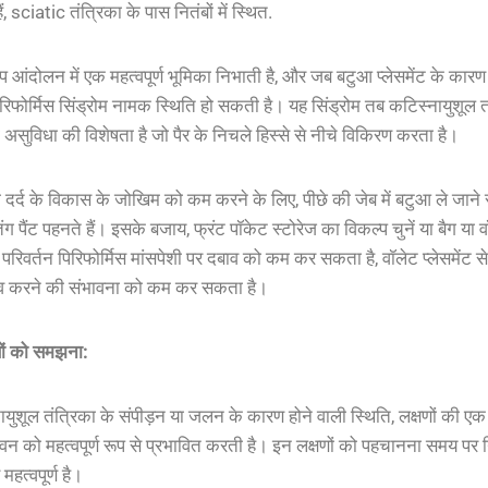
ैं
, sciatic
तंत्रिका
के
पास
नितंबों
में
स्थित
.
िप
आंदोलन
में
एक
महत्वपूर्ण
भूमिका
निभाती
है
,
और
जब
बटुआ
प्लेसमेंट
के
कारण
रिफोर्मिस
सिंड्रोम
नामक
स्थिति
हो
सकती
है
।
यह
सिंड्रोम
तब
कटिस्नायुशूल
त
असुविधा
की
विशेषता
है
जो
पैर
के
निचले
हिस्से
से
नीचे
विकिरण
करता
है
।
ा
दर्द
के
विकास
के
जोखिम
को
कम
करने
के
लिए
,
पीछे
की
जेब
में
बटुआ
ले
जाने
तंग
पैंट
पहनते
हैं
।
इसके
बजाय
,
फ्रंट
पॉकेट
स्टोरेज
का
विकल्प
चुनें
या
बैग
या
व
परिवर्तन
पिरिफोर्मिस
मांसपेशी
पर
दबाव
को
कम
कर
सकता
है
,
वॉलेट
प्लेसमेंट
से
व
करने
की
संभावना
को
कम
कर
सकता
है
।
ं
को
समझना
:
ायुशूल
तंत्रिका
के
संपीड़न
या
जलन
के
कारण
होने
वाली
स्थिति
,
लक्षणों
की
एक
वन
को
महत्वपूर्ण
रूप
से
प्रभावित
करती
है
।
इन
लक्षणों
को
पहचानना
समय
पर
महत्वपूर्ण
है
।