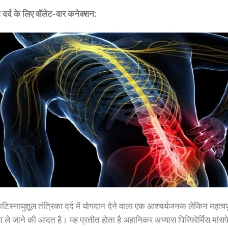
ा
दर्द
के
लिए
वॉलेट-वार
कनेक्शन
:
टिस्नायुशूल
तंत्रिका
दर्द
में
योगदान
देने
वाला
एक
आश्चर्यजनक
लेकिन
महत्वपू
आ
ले
जाने
की
आदत
है
।
यह
प्रतीत
होता
है
अहानिकर
अभ्यास
पिरिफोर्मिस
मांसप