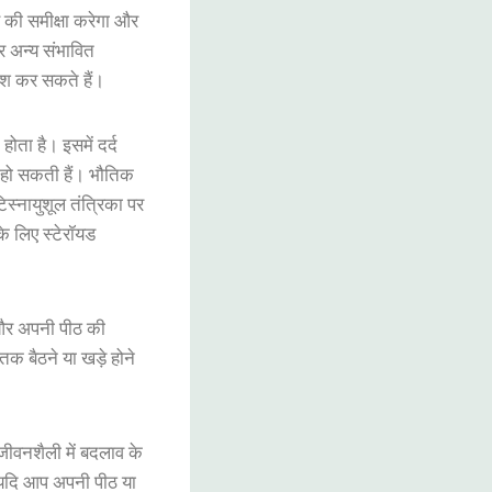
की
समीक्षा
करेगा
और
र
अन्य
संभावित
िश
कर
सकते
हैं
।
होता
है
।
इसमें
दर्द
हो
सकती
हैं
।
भौतिक
स्नायुशूल
तंत्रिका
पर
के
लिए
स्टेरॉयड
और
अपनी
पीठ
की
तक
बैठने
या
खड़े
होने
जीवनशैली
में
बदलाव
के
यदि
आप
अपनी
पीठ
या