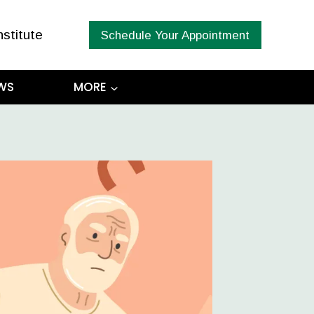
nstitute
Schedule Your Appointment
WS
MORE