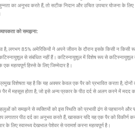
ुन्नता
का
अनुभव
करते
हैं
,
तो
सटीक
निदान
और
उचित
उपचार
योजना
के
लिए
।
व्यापकता
को
समझना
:
या
है
,
लगभग
85%
अमेरिकियों
ने
अपने
जीवन
के
दौरान
इसके
किसी न किसी
र
कटिस्नायुशूल
से
संबंधित
नहीं
हैं
।
कटिस्नायुशूल
में
विशेष
रूप
से
कटिस्नायुशूल
के
एक
महत्वपूर्ण
हिस्से
के
लिए
जिम्मेदार
है
।
प्रमुख
विशेषता
यह
है
कि
यह
अक्सर
केवल
एक
पैर
को
प्रभावित
करता
है
,
दोनों
क
पैर
में
महसूस
होता
है
,
जो
इसे
अन्य
प्रकार
के
पीठ
दर्द
से
अलग
करने
में
मदद
क
हलुओं
को
समझने
से
व्यक्तियों
को
इस
स्थिति
को
प्रभावी
ढंग
से
पहचानने
और
प
प
लगातार
पीठ
दर्द
का
अनुभव
करते
हैं
,
खासकर
यदि
यह
एक
पैर
को
विकीर्ण
कर
ार
के
लिए
स्वास्थ्य
देखभाल
पेशेवर
से
परामर्श
करना
महत्वपूर्ण
है
।