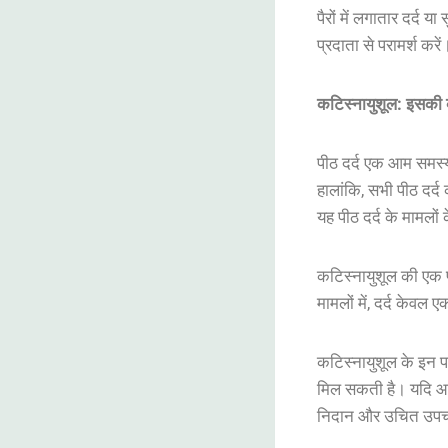
पैरों
में
लगातार
दर्द
या
स
प्रदाता
से
परामर्श
करें
कटिस्नायुशूल
:
इसकी
पीठ
दर्द
एक
आम
समस्
हालांकि
,
सभी
पीठ
दर्द
यह
पीठ
दर्द
के
मामलों
कटिस्नायुशूल
की
एक
मामलों
में
,
दर्द
केवल
ए
कटिस्नायुशूल
के
इन
प
मिल
सकती
है
।
यदि
आ
निदान
और
उचित
उपच