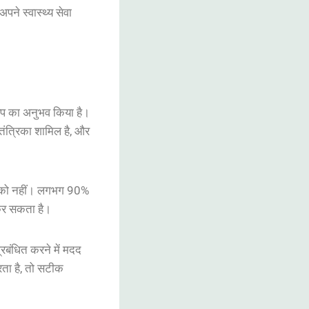
अपने
स्वास्थ्य
सेवा
ूप
का
अनुभव
किया
है
।
तंत्रिका
शामिल
है
,
और
को
नहीं
।
लगभग
90%
र
सकता
है
।
्रबंधित
करने
में
मदद
ता
है
,
तो
सटीक