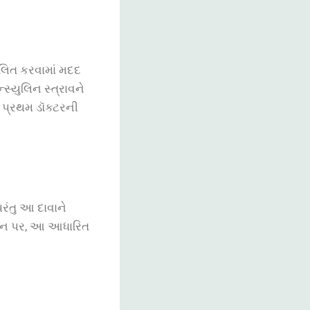
ાલિત કરવામાં મદદ
્સ્યુલિન સ્ત્રાવને
તુ પ્રથમ ડૉક્ટરની
પરંતુ આ દાવાને
શોધન પર, આ આધારિત