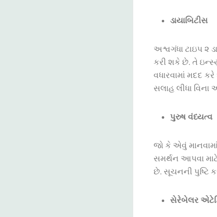
ડાયાબિટીસ
અશ્વગંધા ટાઇપ ૨ ડ
કરી શકે છે. તે ઇન્સ
વધારવામાં મદદ કરે 
સલાહ લીધા વિના ઔ
પુરુષ વંધ્યત્વ
જો કે એવું માનવામા
સમર્થન આપવા માટે
છે. સૂચનની પુષ્ટિ 
સેરેબેલર એટે