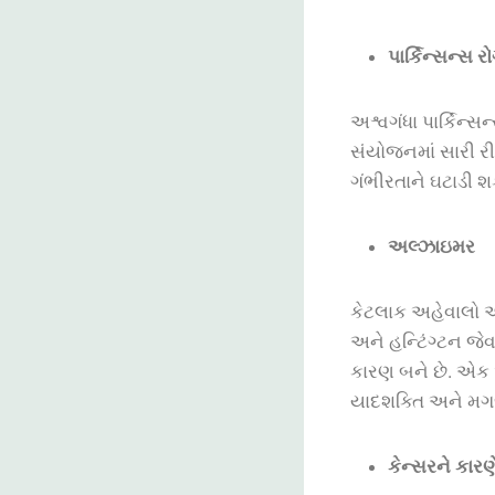
પાર્કિન્સન્સ ર
અશ્વગંધા
પાર્કિન્સન
સંયોજનમાં
સારી
રી
ગંભીરતાને
ઘટાડી
શ
અલ્ઝાઇમર
ક
ેટલાક અહેવાલો અ
અને હન્ટિંગ્ટન જેવ
કારણ બને છે. એક 
યાદશક્તિ અને મગજ
કેન્સરને કાર