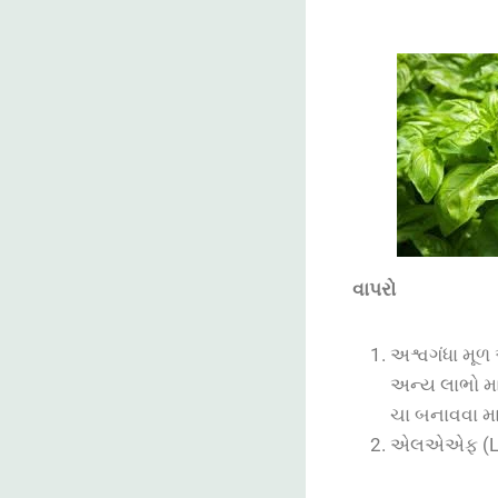
વાપરો
અશ્વગંધા મૂળ
અન્ય લાભો મા
ચા બનાવવા મા
એલએએફ (LEAF)