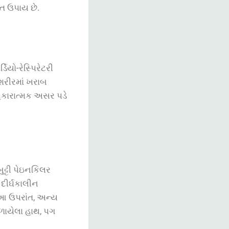
િત ઉપાય છે.
ર્ડિયો-રેસ્પિરેટરી
શરીરમાં
ખરાબ
કારાત્મક
અસર
પડે
ુટ્ટી પેઇનકિલર
દીર્ઘકાલીન
. આ ઉપરાંત, અન્ય
ળાયેલા હાથ, પગ