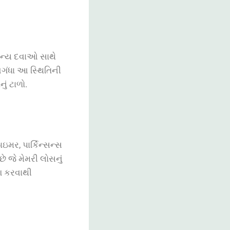
ન્ય
દવાઓ
સાથે
ગંધા
આ
સ્થિતિની
નું
ટાળો
.
મર, પાર્કિન્સન્સ
છે જે મેમરી લોસનું
ગ કરવાથી