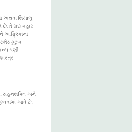
ધા અથવા શિયાળુ
 છે, તે સદાબહાર
અને આફ્રિકાના
ટશેડ કુટુંબ
અન્ય ઘણી
ાસ્ત્ર
વા, સહનશક્તિ અને
કવવામાં આવે છે.