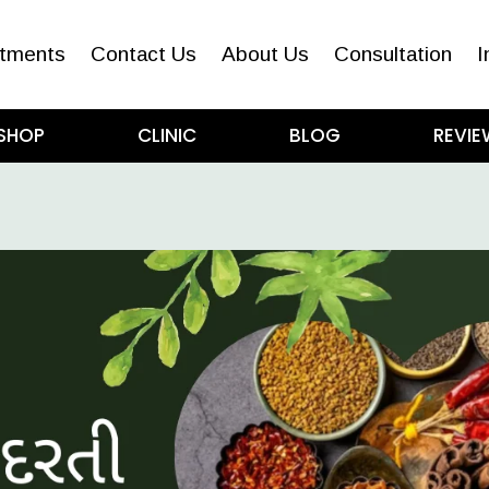
tments
Contact Us
About Us
Consultation
I
SHOP
CLINIC
BLOG
REVIE