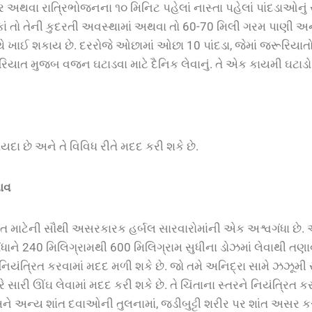
 અથવા રાત્રિભોજનના ૧૦ મિનિટ પહેલાં નાસ્તા પહેલાં પાંદડાઓનુ
ાં તો તેની કુદરતી અવસ્થામાં અથવા તો 60-70 મિલી ગરમ પાણી અને
થે ખાઈ શકાય છે. દરરોજે ઓછામાં ઓછા 10 પાંદડા, જેમાં જરૂરિયા
ૂરિયાત મુજબ વજન ઘટાડવા માટે દૈનિક લેવાનું. તે એક કાયમી ઘટાડો 
યદા છે અને તે વિવિધ રીતે મદદ કરી શકે છે.
ાવ
હત માટેની સૌથી અસરકારક હર્બલ સારવારોમાંની એક અશ્વગંધા છ
શ્વગંધાને 240 મિલિગ્રામથી 600 મિલિગ્રામ સુધીના ડોઝમાં લેવાથી તણા
 નિયંત્રિત કરવામાં મદદ મળી શકે છે. જો તમે અનિદ્રા સામે ઝઝૂમી ર
રે સારી ઊંઘ લેવામાં મદદ કરી શકે છે. તે ચિંતાના સ્તરને નિયંત્રિત 
 અન્ય શાંત દવાઓની તુલનામાં, જડીબુટ્ટી શરીર પર શાંત અસર કરે છે