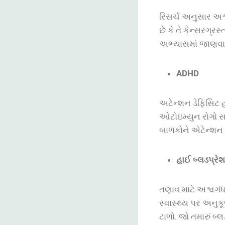
રિસર્ચ અનુસાર અશ્
છે કે તે કેન્સરગ્
અભ્યાસમાં જાણવા મ
ADHD
અટેન્શન ડેફિસિટ
ઓટોઇમ્યુન રોગો સ
બાળકોને એટેન્શન
હાઈ બ્લડપ્રે
તણાવ માટે અશ્વગંધ
સ્વાસ્થ્ય પર અનુક
ટાળો. જો તમારું બ્