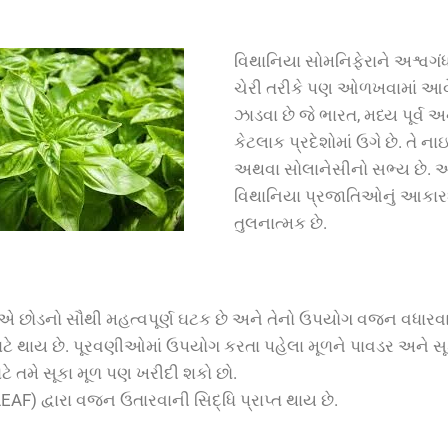
વિથાનિયા સોમનિફેરાને અશ્વગં
ચેરી તરીકે પણ ઓળખવામાં આવે
ઝાડવા છે જે ભારત, મધ્ય પૂર્વ 
કેટલાક પ્રદેશોમાં ઉગે છે. તે નાઇ
અથવા સોલાનેસીનો સભ્ય છે. 
વિથાનિયા પ્રજાતિઓનું આકારશ
તુલનાત્મક છે.
 એ છોડનો સૌથી મહત્વપૂર્ણ ઘટક છે અને તેનો ઉપયોગ વજન વધાર
ટે થાય છે. પૂરવણીઓમાં ઉપયોગ કરતા પહેલા મૂળને પાવડર અને સૂ
ટે તમે સૂકા મૂળ પણ ખરીદી શકો છો.
 દ્વારા વજન ઉતારવાની સિદ્ધિ પ્રાપ્ત થાય છે.