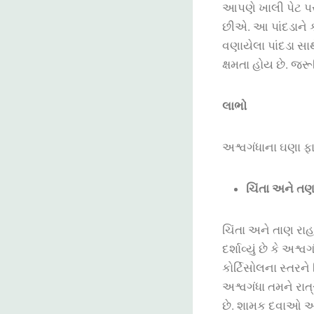
આપણે ખાલી પેટ પર
છીએ. આ પાંદડાને ક
વણાયેલા પાંદડા સા
ક્ષમતા હોય છે. જર
લાભો
અશ્વગંધાના ઘણા ફા
ચિંતા અને તણ
ચિંતા અને તાણ રા
દર્શાવ્યું છે કે અ
કોર્ટિસોલના સ્તરને
અશ્વગંધા તમને રાત્
છે. શામક દવાઓ અને