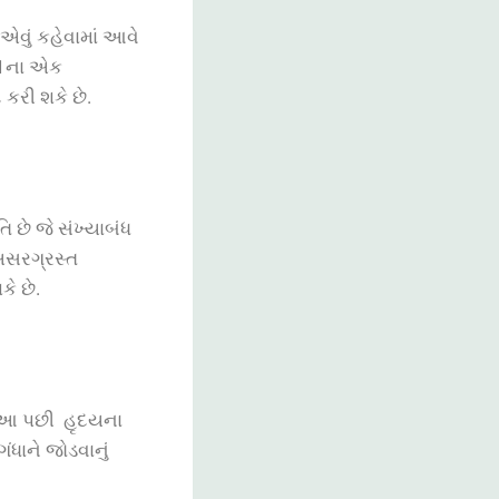
એવું કહેવામાં આવે
011ના એક
 કરી શકે છે
.
છે જે સંખ્યાબંધ
અસરગ્રસ્ત
ે છે.
ે. આ પછી હૃદયના
ંધાને જોડવાનું