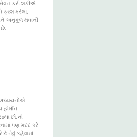
ં સેવન કરી શકીએ
 ક્રશ કરેલા,
તોને અનુકૂળ થવાની
છે.
ે. અધ્યયનોએ
વ હોર્મોન
હ્યા છો, તો
કરવામાં પણ મદદ કરે
 તેવું કહેવામાં