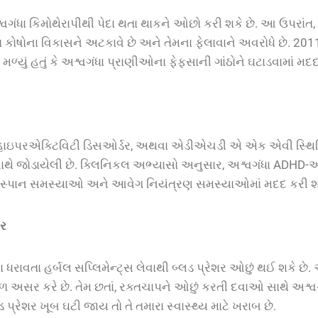
વગંધા કિમોથેરાપીથી પેદા થતા થાકને ઓછો કરી શકે છે. આ ઉપરાંત, 
રસ્ત કોષોના વિકાસને અટકાવે છે અને તેમના ફેલાવાને અવરોધે છે. 2
ળ્યું હતું કે અશ્વગંધા પ્રાણીઓના ફેફસાની ગાંઠોને
ઘટાડવામાં મદદ
 હાઇપરએક્ટિવિટી ડિસઓર્ડર, અથવા એડીએચડી એ એક એવી સ્થિતિ 
ાથે જોડાયેલી છે. ક્લિનિકલ અભ્યાસો અનુસાર, અશ્વગંધા ADHD-
 સ્પાન સમસ્યાઓ અને આવેગ નિયંત્રણ સમસ્યાઓમાં મદદ કરી શક
શર
ા ધરાવતા હર્બલ સપ્લિમેન્ટ્સ લેવાથી બ્લડ પ્રેશર ઓછું થઈ શકે છ
ૂળ અસર કરે છે. તેમ છતાં, રક્તચાપને ઓછું કરતી દવાઓ સાથે અશ્વગ
લડ પ્રેશર ખૂબ ઘટી જાય તો તે તમારા સ્વાસ્થ્ય માટે ખરાબ છે.