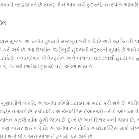
ગંધાની તરફેણ કરે છે કારણ કે તે એક સર્વ-કુદરતી, વનસ્પતિ-આધાર
રોલ
યાસ
મુજબ
અશ્વગંધા
હૃદયને
મજબૂત
કરી
શકે
છે
અને
વ્યક્તિની
કા
ો
કરી
શકે
છે. આ ઉપરાંત
,
જડીબુટ્ટી
હૃદયની
તંદુરસ્તી
સુધારે
છે
અને
ઘટાડે
છે
.
બ્લડપ્રેશર
,
કોલેસ્ટ્રોલ
અને
બળતરા
ઘટાડવાથી
હૃદય
પર
હ
ે
કે
,
તેનાથી
છાતીમાં
દુખાવો
પણ
ઓછો
થાય
છે
.
ગુણધર્મોને કારણે, અશ્વગંધા સોજો ઘટાડવામાં મદદ કરી શકે છે. જડીબ
જાહેરાત આપે છે. રૂમેટોઈડ આર્થરાઈટિસ (આરએ) તરીકે ઓળખાતી 
સ્થિતિને કારણે સાંધા ફૂલી જાય છે, દુઃખે છે અને સ્થિર બની જાય છે
પણ અસર થઈ શકે છે. અશ્વગંધા રૂમેટોઈડ આર્થરાઈટિસ સાથે સંક
માં થતી પીડા અને સોજાને હળવો કરી શકે છે.