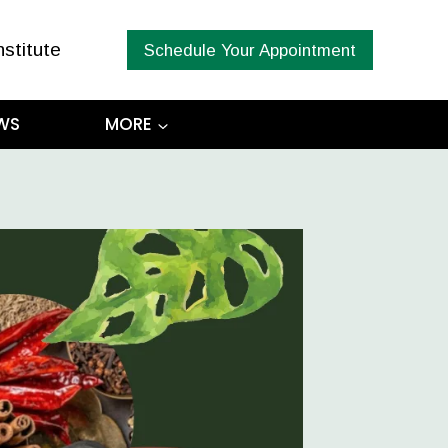
nstitute
Schedule Your Appointment
WS
MORE