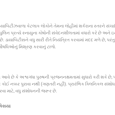
ાયાબિટીઝવાળા કેટલાક લોકોને તેમના લોહીમાં શર્કરાના સ્તરને સંચ
્યુલિન પ્રત્યે સ્નાયુના કોષોની સંવેદનશીલતામાં વધારો કરે છે અને ઇન
છે. ડાયાબિટીસને વધુ સારી રીતે નિયંત્રિત કરવામાં મદદ મળે છે, પરં
ષધિઓનું મિશ્રણ કરવાનું ટાળો.
ં આવે છે કે અશ્વગંધા પુરુષની પ્રજનનક્ષમતામાં સુધારો કરી શકે છે, 
 કોઈ નક્કર પુરાવા નથી (ગણતરી નહીં). પ્રારંભિક ક્લિનિકલ સં
કરવા માટે, વધુ સંશોધનની જરૂર છે.
ક્સિયા