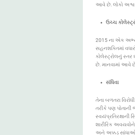
આવે છે. લોકો અશ્વ
ઉચ્ચ કોલેસ્ટ્
2015
ના
એક
અભ્
સહનશક્તિમાં
વધાર
કોલેસ્ટ્રોલનું
સ્તર
છે
.
માનવામાં
આવે
છ
સંધિવા
તેના બળતરા વિરોધી 
તરીકે પણ પોતાની 
સ્વયંપ્રતિરક્ષાની 
શારીરિક અવયવોને 
અને અક્કડ સાંધાઓ