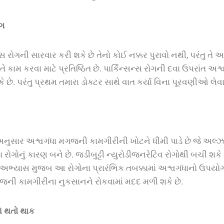
ોગ
્સ
રોગની
સારવાર
કરી
શકે
છે
તેનો
કોઈ
નક્કર
પુરાવો
નથી
,
પરંતુ
તે
અ
તે
કામ
કરવા
માટે
પ્રતિષ્ઠિત
છે
.
પાર્કિન્સન્સ
રોગની
દવા
ઉપરાંત
અશ્વ
કે
છે
.
પરંતુ
પ્રથમ
તમારા
ડોક્ટર
સાથે
વાત
કર્યા
વિના
પૂરવણીઓ
લેવા
નુસાર અશ્વગંધા મગજની કામગીરીની ખોટને ધીમી પાડે છે જે અલ્ઝાઇ
ા રોગોનું કારણ બને છે. જડીબુટ્ટી ન્યુરોડીજનરેટિવ રોગોથી બચી શકે 
અભ્યાસ મુજબ આ રોગોના પ્રારંભિક તબક્કામાં અશ્વગંધાનો ઉપયો
ની કામગીરીના નુકસાનને રોકવામાં મદદ મળી શકે છે.
ણે થતો થાક