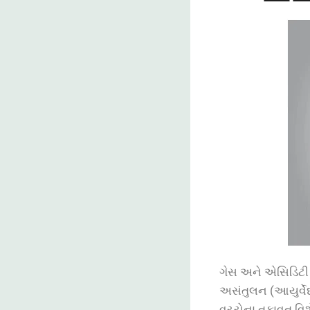
ગેસ અને એસિડિટી
અસંતુલન (આયુર્વે
વચ્ચેના તફાવત વિ