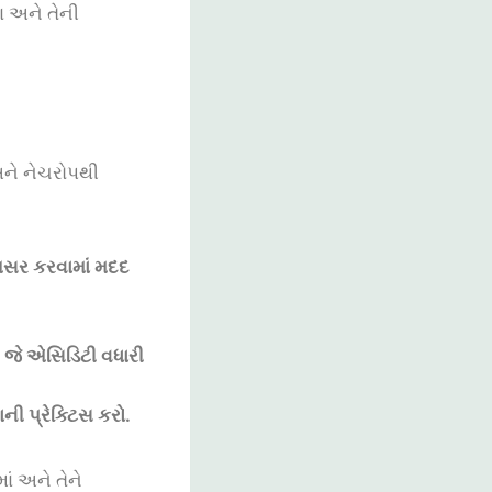
 અને તેની
અને નેચરોપથી
અસર
કરવામાં
મદદ
,
જે
એસિડિટી
વધારી
ાની
પ્રેક્ટિસ
કરો
.
ં અને તેને