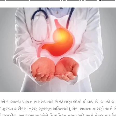
 એ સામાન્ય પાચન સમસ્યાઓ છે જે ઘણા લોકો પીડાય છે. આજે આપ
દ મુજબ શરીરમાં ત્રણ મૂળભૂત શક્તિઓ), ગેસ થવાના કારણો અને
શે જાણીશું. આ સમસ્યાઓને નિયંત્રિત કરવા માટે અમે કેટલાક ઘરે