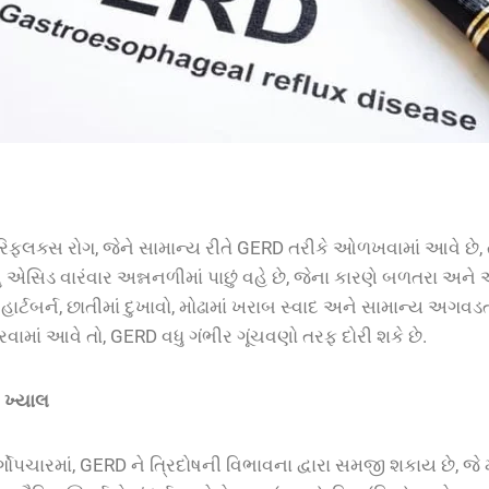
િફ્લક્સ રોગ, જેને સામાન્ય રીતે GERD તરીકે ઓળખવામાં આવે છે,
ટનું એસિડ વારંવાર અન્નનળીમાં પાછું વહે છે, જેના કારણે બળતરા અને
 હાર્ટબર્ન, છાતીમાં દુખાવો, મોઢામાં ખરાબ સ્વાદ અને સામાન્ય અગ
રવામાં આવે તો, GERD વધુ ગંભીર ગૂંચવણો તરફ દોરી શકે છે.
ખ્યાલ
્ગોપચારમાં, GERD ને ત્રિદોષની વિભાવના દ્વારા સમજી શકાય છે, જે