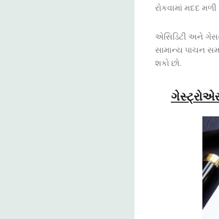
રોકવામાં મદદ મળી શ
એસિડિટી અને ગેસ
સામાન્ય પાચન સમ
શકો છો.
ગેસ્ટ્રો