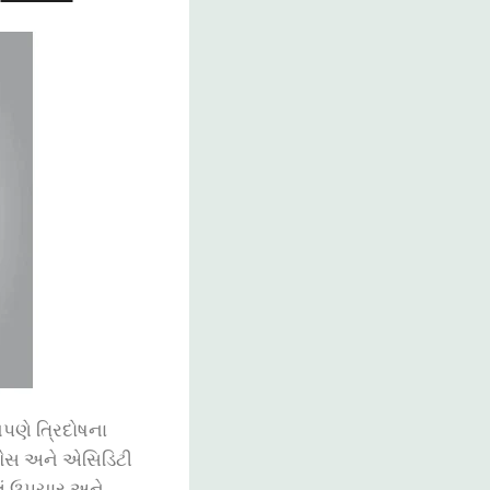
ણે ત્રિદોષના
 ગેસ અને એસિડિટી
લું ઉપચાર અને