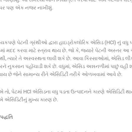
 પર પણ એક નજર નાખીશું.
ણે પેટની ગ્રંથીઓ દ્વારા હાઇડ્રોક્લોરિક એસિડ (HCl) નું વધુ પડત
માં મદદ કરવા માટે સ્ત્રાવ થાય છે. જો કે, જ્યારે પેટની અસ્ત
, ત્યારે તે અસ્વસ્થતા લાવી શકે છે. આવા કિસ્સાઓમાં, એસિડ લી
ે નુકસાન પહોંચાડી શકે છે. વધુમાં, એસિડ અન્નનળીમાં પાછું વહી શક
ાય છે જેને સામાન્ય રીતે એસિડિટી તરીકે ઓળખવામાં આવે છે.
એ તો, પેટમાં HCl એસિડના વધુ પડતા ઉત્પાદનને કારણે એસિડિટી
 એસિડિટીનું મુખ્ય કારણ છે.
પદ્ધતિ