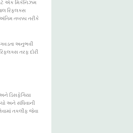
 માટે એક મિકેનિઝમ
ેજલ રિફ્લક્સ
અંતિમ તબક્કા તરીકે
ી અગવડતા અનુભવી
 રિફ્લક્સ તરફ દોરી
 અને ડિસફેગિયા
પચો અને સંધિવાની
લેવામાં તકલીફ જેવા