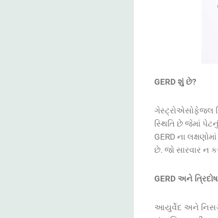
GERD
શું
છે
?
ગેસ્ટ્રોએસોફેજલ ર
સ્થિતિ છે જેમાં પે
GERD ના લક્ષણોમાં
છે. જો સારવાર ન ક
GERD
અને
ત્રિદોષ
આયુર્વેદ અને નિસર