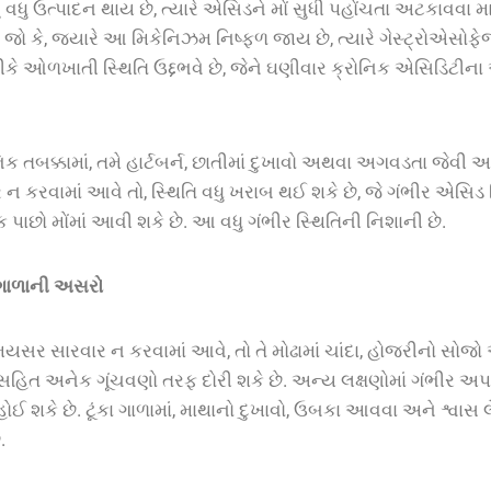
નું વધુ ઉત્પાદન થાય છે, ત્યારે એસિડને મોં સુધી પહોંચતા અટકાવવા
 જો કે, જ્યારે આ મિકેનિઝમ નિષ્ફળ જાય છે, ત્યારે ગેસ્ટ્રોએસોફ
ે ઓળખાતી સ્થિતિ ઉદ્દભવે છે, જેને ઘણીવાર ક્રોનિક એસિડિટીના 
િક તબક્કામાં, તમે હાર્ટબર્ન, છાતીમાં દુખાવો અથવા અગવડતા જેવ
 ન કરવામાં આવે તો, સ્થિતિ વધુ ખરાબ થઈ શકે છે, જે ગંભીર એસિડ
ક પાછો મોંમાં આવી શકે છે. આ વધુ ગંભીર સ્થિતિની નિશાની છે.
ગાળાની
અસરો
સર સારવાર ન કરવામાં આવે, તો તે મોઢામાં ચાંદા, હોજરીનો સોજો
) સહિત અનેક ગૂંચવણો તરફ દોરી શકે છે. અન્ય લક્ષણોમાં ગંભીર અ
 શકે છે. ટૂંકા ગાળામાં, માથાનો દુખાવો, ઉબકા આવવા અને શ્વાસ 
.