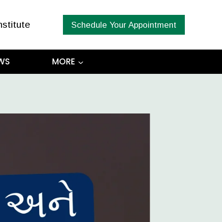
nstitute
Schedule Your Appointment
WS
MORE