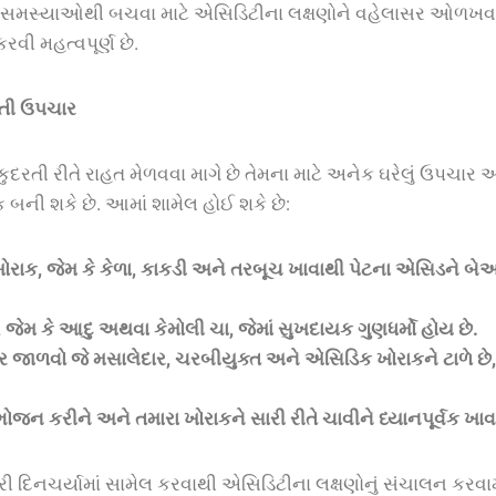
થ્ય સમસ્યાઓથી બચવા માટે એસિડિટીના લક્ષણોને વહેલાસર ઓળખવા
રવી મહત્વપૂર્ણ છે.
તી
ઉપચાર
રતી રીતે રાહત મેળવવા માગે છે તેમના માટે અનેક ઘરેલું ઉપચાર 
બની શકે છે. આમાં શામેલ હોઈ શકે છે:
ોરાક
,
જેમ
કે
કેળા
,
કાકડી
અને
તરબૂચ
ખાવાથી
પેટના
એસિડને
બે
,
જેમ
કે
આદુ
અથવા
કેમોલી
ચા
,
જેમાં
સુખદાયક
ગુણધર્મો
હોય
છે
.
ર
જાળવો
જે
મસાલેદાર
,
ચરબીયુક્ત
અને
એસિડિક
ખોરાકને
ટાળે
છે
ભોજન
કરીને
અને
તમારા
ખોરાકને
સારી
રીતે
ચાવીને
ધ્યાનપૂર્વક
ખાવ
દિનચર્યામાં સામેલ કરવાથી એસિડિટીના લક્ષણોનું સંચાલન કરવામા