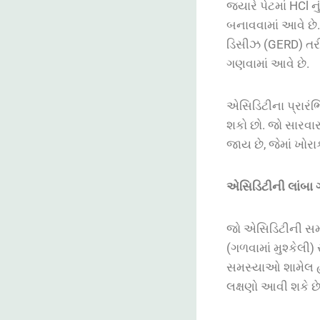
જ્યારે પેટમાં HCl 
બનાવવામાં આવે છે.
ડિસીઝ (GERD) તરીક
ગણવામાં આવે છે.
એસિડિટીના પ્રારંભ
શકો છો. જો સારવાર
જાય છે, જેમાં ખોરા
એસિડિટીની
લાંબા
જો એસિડિટીની સમય
(ગળવામાં મુશ્કેલી
સમસ્યાઓ શામેલ હોઈ
લક્ષણો આવી શકે છે