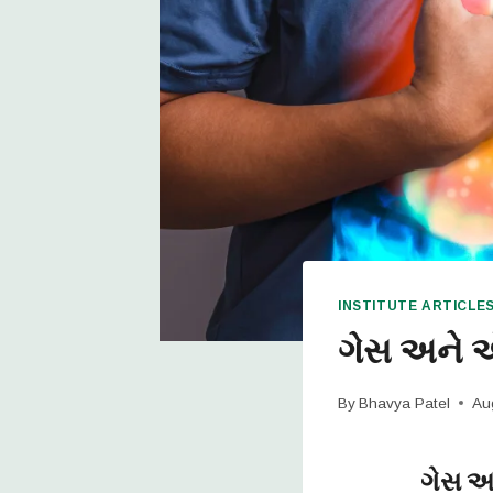
INSTITUTE ARTICLE
ગેસ અને 
By
Bhavya Patel
Au
ગેસ
અ