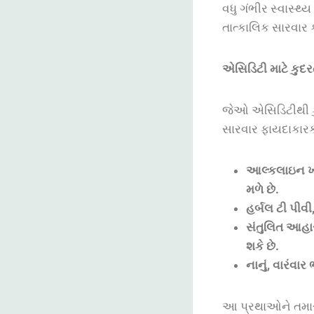
વધુ ગંભીર સ્વાસ્
તાત્કાલિક સારવાર ક
એસિડિટી
માટે
કુદર
જેઓ એસિડિટીથી કુદ
સારવાર ફાયદાકારક 
આલ્કલાઇન
ખ
મળે
છે
.
હર્બલ
ટી
પીવી
સંતુલિત
આહા
શકે
છે
.
નાનું
,
વારંવાર
આ પ્રથાઓને તમારી 