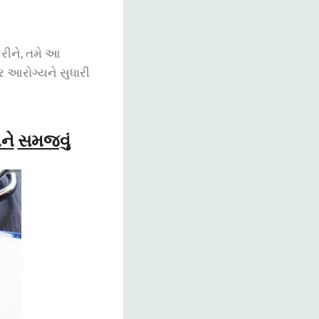
રીને, તમે આ
 આરોગ્યને સુધારી
ને
સમજવું