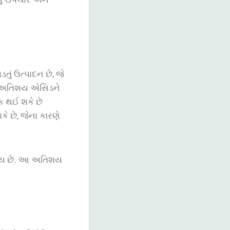
ું ઉત્પાદન છે, જે
ર આ અતિશય એસિડને
ક થઈ શકે છે
ે છે, જેના કારણે
 થાય છે. આ અતિશય