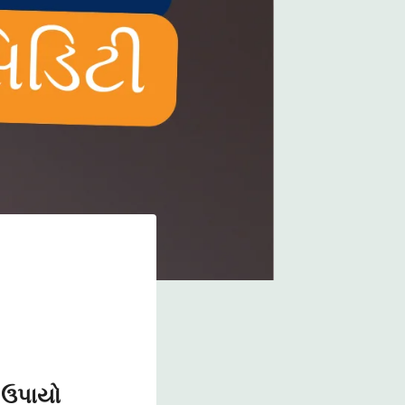
ઉપાયો