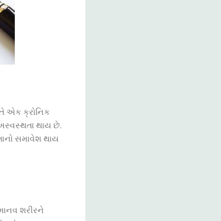
 તે એક ક્રોનિક
 અસ્વસ્થતા થાય છે.
વડતાનો સમાવેશ થાય
 માનવ શરીરને