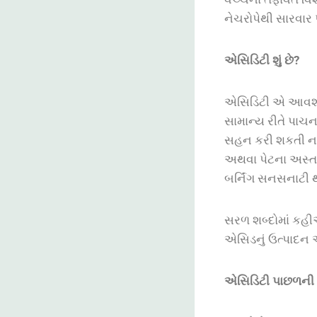
નેચરોપેથી સારવાર
એસિડિટી
શું
છે
?
એસિડિટી એ આવશ્યકપ
સામાન્ય રીતે પાચન
સહન કરી શકતી નથી
અથવા પેટના અસ્તરન
બર્નિંગ સનસનાટી થ
સરળ શબ્દોમાં કહી
એસિડનું ઉત્પાદન એ
એસિડિટી
પાછળની