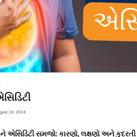
S
એસિડિટી
gust 10, 2024
ને
એસિડિટી
સમજો
:
કારણો
,
લક્ષણો
અને
કુદરતી