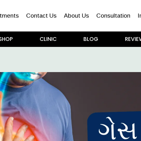
tments
Contact Us
About Us
Consultation
I
SHOP
CLINIC
BLOG
REVIE