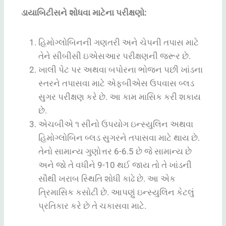
ડાયાબિટીસને શોધવા માટેના પરીક્ષણો:
હિમોગ્લોબિનની ગણતરી અને ચેપની તપાસ માટે
તેને સીબીસી ઇએસઆર પરીક્ષણની જરૂર છે.
ખાલી પેટ પર અથવા બપોરના ભોજન પછી ખાંડના
સ્તરને તપાસવા માટે એફબીએસ ઉપવાસ બ્લડ
સુગર પરીક્ષણ કરે છે. આ કામ માસિક કરી શકાય
છે.
એચબીએ ૧ સીનો ઉપયોગ ઇન્સ્યુલિન અથવા
હિમોગ્લોબિન બ્લડ સુગરને તપાસવા માટે થાય છે.
તેનો સામાન્ય ગુણોત્તર 6-6.5 છે જે સામાન્ય છે
અને જો તે વધીને 9-10 થઈ જાય તો તે ખાંડની
સૌથી ખરાબ સ્થિતિ શોધી કાઢે છે. આ એક
ત્રિમાસિક કસોટી છે. આપણું ઇન્સ્યુલિન કેટલું
પ્રતિકાર કરે છે તે ચકાસવા માટે.