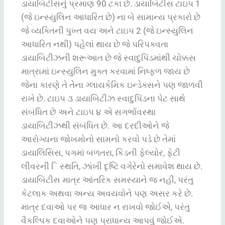
ડાયાબિટીસનું પ્રમાણ 90 ટકા છે. ડાયાબિટીસ ટાઇપ 1
(જે ઇન્સ્યુલિન આધારિત છે) ના બે સામાન્ય પ્રકારો છે
જે વ્યક્તિની પુખ્ત વય અને ટાઇપ 2 (જે ઇન્સ્યુલિન
આધારિત નથી) પહેલાં થાય છે જે પરિપક્વતા
ડાયાબિટીઝની શરૂઆત છે જે સ્વાદુપિંડમાંથી ચોક્કસ
માત્રામાં ઇન્સ્યુલિન મુક્ત કરવામાં નિષ્ફળ જાય છે
જેના કારણે તે તેના ગ્લાયકેમિક ઇન્ડેક્સને પણ જાળવી
રાખે છે. ટાઇપ ૩ ડાયાબિટીઝ સ્વાદુપિંડના પેટ સાથે
સંબંધિત છે અને ટાઇપ ૪ એ સગર્ભાવસ્થા
ડાયાબિટીઝથી સંબંધિત છે. આ દરદીઓને જે
આરોગ્યના જોખમોનો સામનો કરવો પડે છે તેમાં
ડાયાલિસિસ, પગમાં બળતરા, કિડની ફેલ્યોર, ફેટી
લીવરની િસ્થતિ, ઝાંખી દૃષ્ટિ વગેરેનો સમાવેશ થાય છે.
ડાયાબિટીસ માત્ર આંતરિક સમસ્યાને જ નહીં, પરંતુ
કેટલાક અથવા અન્ય અવયવોને પણ અસર કરે છે.
માત્ર દવાઓ પર જ આધાર ન રાખવો જોઈએ, પરંતુ
વૈકલ્પિક દવાઓને પણ પ્રાધાન્ય આપવું જોઈએ.