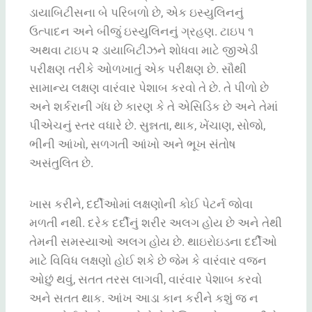
ડાયાબિટીસના બે પરિબળો છે, એક ઇસ્યુલિનનું
ઉત્પાદન અને બીજું ઇસ્યુલિનનું ગ્રહણ. ટાઇપ ૧
અથવા ટાઇપ ૨ ડાયાબિટીઝને શોધવા માટે જીએડી
પરીક્ષણ તરીકે ઓળખાતું એક પરીક્ષણ છે. સૌથી
સામાન્ય લક્ષણ વારંવાર પેશાબ કરવો તે છે. તે પીળો છે
અને શર્કરાની ગંધ છે કારણ કે તે એસિડિક છે અને તેમાં
પીએચનું સ્તર વધારે છે. સુન્નતા, થાક, ખેંચાણ, સોજો,
ભીની આંખો, સળગતી આંખો અને ભૂખ સંતોષ
અસંતુલિત છે.
ખાસ કરીને, દર્દીઓમાં લક્ષણોની કોઈ પેટર્ન જોવા
મળતી નથી. દરેક દર્દીનું શરીર અલગ હોય છે અને તેથી
તેમની સમસ્યાઓ અલગ હોય છે. થાઇરોઇડના દર્દીઓ
માટે વિવિધ લક્ષણો હોઈ શકે છે જેમ કે વારંવાર વજન
ઓછું થવું, સતત તરસ લાગવી, વારંવાર પેશાબ કરવો
અને સતત થાક. આંખ આડા કાન કરીને કશું જ ન