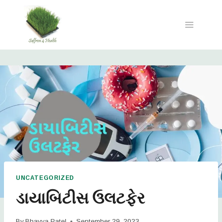
UNCATEGORIZED
ડાયાબિટીસ ઉલટફેર
By
Bhavya Patel
September 29, 2023