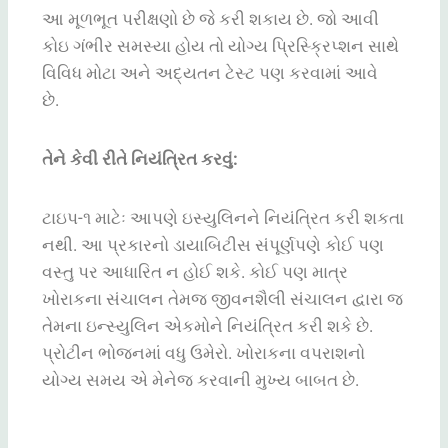
આ મૂળભૂત પરીક્ષણો છે જે કરી શકાય છે. જો આવી
કોઇ ગંભીર સમસ્યા હોય તો યોગ્ય પ્રિસ્ક્રિપ્શન સાથે
વિવિધ મોટા અને અદ્યતન ટેસ્ટ પણ કરવામાં આવે
છે.
તેને કેવી રીતે નિયંત્રિત કરવું:
ટાઇપ-૧ માટેઃ આપણે ઇસ્યુલિનને નિયંત્રિત કરી શકતા
નથી. આ પ્રકારનો ડાયાબિટીસ સંપૂર્ણપણે કોઈ પણ
વસ્તુ પર આધારિત ન હોઈ શકે. કોઈ પણ માત્ર
ખોરાકના સંચાલન તેમજ જીવનશૈલી સંચાલન દ્વારા જ
તેમના ઇન્સ્યુલિન એકમોને નિયંત્રિત કરી શકે છે.
પ્રોટીન ભોજનમાં વધુ ઉમેરો. ખોરાકના વપરાશનો
યોગ્ય સમય એ મેનેજ કરવાની મુખ્ય બાબત છે.