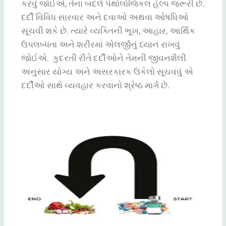
કરવું જોઈએ, તેના બદલે પેથોલોજિકલ હેલ્પ જરૂરી છે.
દર્દી વિવિધ સારવાર અને દવાઓ અથવા ઓષધિઓ
સૂચવી શકે છે. ત્યારે વ્યક્તિની ભૂખ, આહાર, આર્થિક
ઉપલબ્ધતા અને શરીરમાં એલર્જીનું ધ્યાન રાખવું
જોઈએ.
કુદરતી રીતે દર્દીઓને તેમની જીવનશૈલી
અનુસાર યોગ્ય અને અસરકારક ઉકેલો સૂચવવું એ
દર્દીઓ સાથે વ્યવહાર કરવાનો શ્રેષ્ઠ માર્ગ છે.