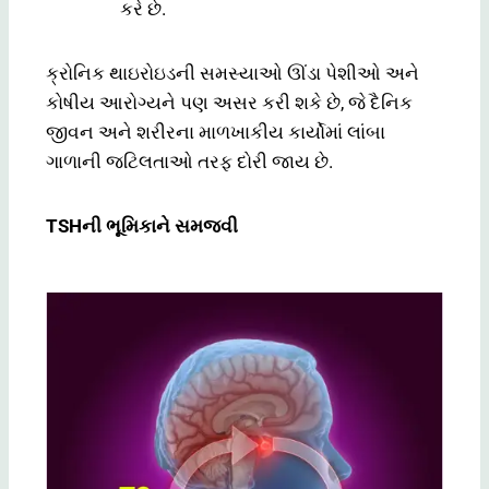
કરે છે.
ક્રોનિક થાઇરોઇડની સમસ્યાઓ ઊંડા પેશીઓ અને
કોષીય આરોગ્યને પણ અસર કરી શકે છે, જે દૈનિક
જીવન અને શરીરના માળખાકીય કાર્યોમાં લાંબા
ગાળાની જટિલતાઓ તરફ દોરી જાય છે.
TSHની ભૂમિકાને સમજવી