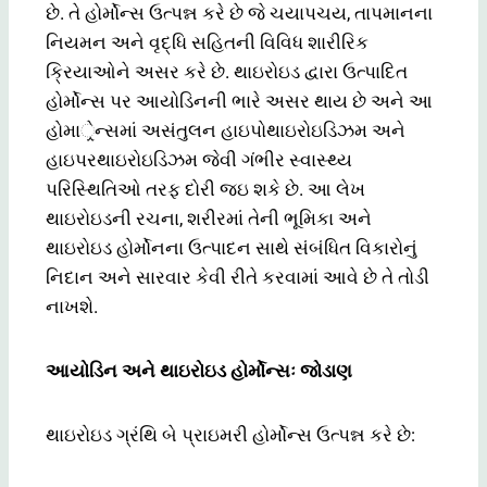
છે. તે હોર્મોન્સ ઉત્પન્ન કરે છે જે ચયાપચય, તાપમાનના
નિયમન અને વૃદ્ધિ સહિતની વિવિધ શારીરિક
ક્રિયાઓને અસર કરે છે. થાઇરોઇડ દ્વારા ઉત્પાદિત
હોર્મોન્સ પર આયોડિનની ભારે અસર થાય છે અને આ
હોમાર્ેન્સમાં અસંતુલન હાઇપોથાઇરોઇડિઝમ અને
હાઇપરથાઇરોઇડિઝમ જેવી ગંભીર સ્વાસ્થ્ય
પરિસ્થિતિઓ તરફ દોરી જઇ શકે છે. આ લેખ
થાઇરોઇડની રચના, શરીરમાં તેની ભૂમિકા અને
થાઇરોઇડ હોર્મોનના ઉત્પાદન સાથે સંબંધિત વિકારોનું
નિદાન અને સારવાર કેવી રીતે કરવામાં આવે છે તે તોડી
નાખશે.
આયોડિન અને થાઇરોઇડ હોર્મોન્સઃ જોડાણ
થાઇરોઇડ ગ્રંથિ બે પ્રાઇમરી હોર્મોન્સ ઉત્પન્ન કરે છે: