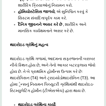
શારીરિક ક્રિયાઓનું નિયમન કરો.
હોમિયોસ્ટેસિસ જાળવો
, એ સુનિશ્ચિત કરવું કે
સિસ્ટમ સંવાદિતાપૂર્વક કામ કરે.
દૈનિક જીવનને અસર કરે છે
, શારીરિક અને
માનસિક કાર્યક્ષમતાને અસર કરે છે.
થાઇરોઇડ ગ્રંથિનું મહત્વ
થાઇરોઇડ ગ્રંથિ ગળામાં, આદમના સફરજનની બરાબર
નીચે સ્થિત હોય છે, અને તેનો આકાર બટરફ્લાય જેવો
હોય છે. તે બે પ્રાથમિક હોર્મોન્સ ઉત્પન્ન કરે છેઃ
થાઇરોક્સિન (T4) અને ટ્રાઇયોડોથાઇરોનિન (T3). આ
હોમાર્ેન્સનું નિયમન પિચ્યુટરી ગ્રંથિમાંથી થાઇરોઇડ-
સ્ટિમ્યુલેટિંગ હોર્મોન (ટીએસએચ) દ્વારા થાય છે.
થાઇરોઇડ ગ્રંથિના કાર્યો
: