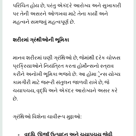
પરિચિત હોય છે, પરંતુ એકંદરે આરોગ્ય અને સુખાકારી
પર તેની અસરને ઓળખવા માટે તેના કાર્યો અને
મહત્વને સમજવું મહત્વપૂર્ણ છે.
શરીરમાં ગ્રંથીઓની ભૂમિકા
માનવ શરીરમાં ઘણી ગ્રંથિઓ છે, જેમાંથી દરેક ચોક્કસ
પ્રક્રિયાઓને નિયંત્રિત કરતા હોર્મોન્સનો સ્ત્રાવ
કરીને અનોખી ભૂમિકા ભજવે છે. આ હોમાર્ેન્સ યોગ્ય
કામગીરી માટે જરૂરી સંતુલન જાળવી રાખે છે, જે
ચયાપચય, વૃદ્ધિ અને એકંદર આરોગ્યને અસર કરે
છે.
ગ્રંથિઓ વિશેના ચાવીરૂપ મુદ્દાઓ:
વૃદ્ધિ, ઊર્જા ઉત્પાદન અને ચયાપચય જેવી