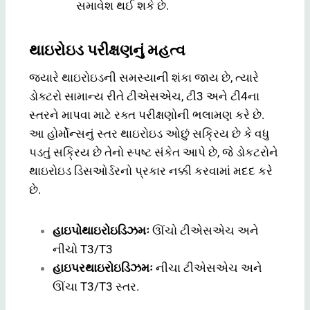
સમાવેશ થઈ શકે છે.
થાઇરોઇડ પરીક્ષણનું મહત્વ
જ્યારે થાઇરોઇડની સમસ્યાની શંકા જાય છે, ત્યારે
ડોક્ટરો સામાન્ય રીતે ટીએસએચ, ટી3 અને ટી4ના
સ્તરને માપવા માટે રક્ત પરીક્ષણોની ભલામણ કરે છે.
આ હોર્મોન્સનું સ્તર થાઇરોઇડ ઓછું સક્રિય છે કે વધુ
પડતું સક્રિય છે તેનો સ્પષ્ટ સંકેત આપે છે, જે ડોકટરોને
થાઇરોઇડ ડિસઓર્ડરનો પ્રકાર નક્કી કરવામાં મદદ કરે
છે.
હાઇપોથાઇરોઇડિઝમઃ
ઊંચો ટીએસએચ અને
નીચો T3/T3
હાઇપરથાઇરોઇડિઝમઃ
નીચા ટીએસએચ અને
ઊંચા T3/T3 સ્તર.