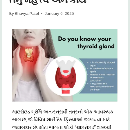
By
Bhavya Patel
January 6, 2025
થાઇરોઇડ ગ્રંથિ અંતઃસ્ત્રાવી તંત્રનો એક આવશ્યક
ભાગ છે, જે વિવિધ શારીરિક ક્રિયાઓ જાળવવા માટે
જવાબદાર છે. મોટા ભાગના લોકો “થાઇરોઇડ” શબ્દથી