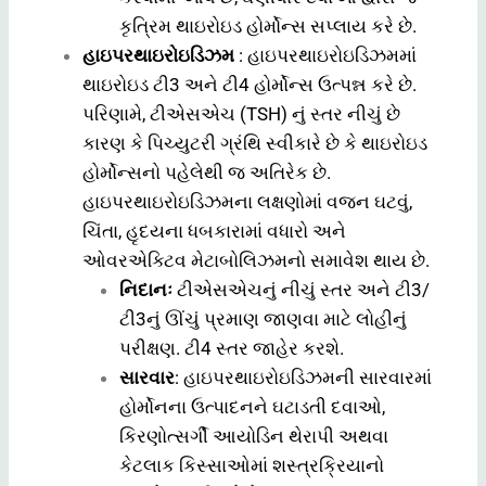
કૃત્રિમ થાઇરોઇડ હોર્મોન્સ સપ્લાય કરે છે.
હાઇપરથાઇરોઇડિઝમ
: હાઇપરથાઇરોઇડિઝમમાં
થાઇરોઇડ ટી3 અને ટી4 હોર્મોન્સ ઉત્પન્ન કરે છે.
પરિણામે, ટીએસએચ (TSH) નું સ્તર નીચું છે
કારણ કે પિચ્યુટરી ગ્રંથિ સ્વીકારે છે કે થાઇરોઇડ
હોર્મોન્સનો પહેલેથી જ અતિરેક છે.
હાઇપરથાઇરોઇડિઝમના લક્ષણોમાં વજન ઘટવું,
ચિંતા, હૃદયના ધબકારામાં વધારો અને
ઓવરએક્ટિવ મેટાબોલિઝમનો સમાવેશ થાય છે.
નિદાનઃ
ટીએસએચનું નીચું સ્તર અને ટી3/
ટી3નું ઊંચું પ્રમાણ જાણવા માટે લોહીનું
પરીક્ષણ. ટી4 સ્તર જાહેર કરશે.
સારવાર
: હાઇપરથાઇરોઇડિઝમની સારવારમાં
હોર્મોનના ઉત્પાદનને ઘટાડતી દવાઓ,
કિરણોત્સર્ગી આયોડિન થેરાપી અથવા
કેટલાક કિસ્સાઓમાં શસ્ત્રક્રિયાનો