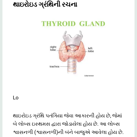
થાઇરોઇડ ગ્રંથિની રચના
Lo
થાઇરોઇડ ગ્રંથિ પતંગિયા જેવા આકારની હોય છે, જેમાં
બે લોબ્સ ઇસ્થમસ દ્વારા જોડાયેલા હોય છે. આ લોબ્સ
શ્વાસનળી (શ્વાસનળી)ની બંને બાજુએ આવેલા હોય છે.