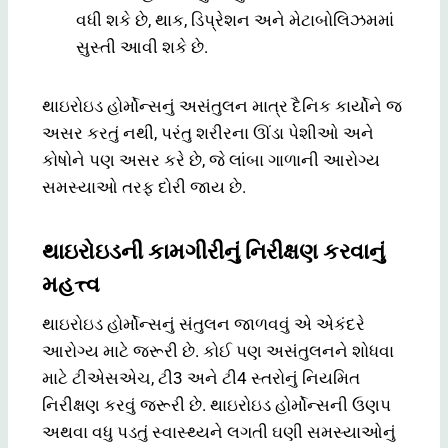
વધી શકે છે, થાક, ડિપ્રેશન અને મેટાબોલિઝમમાં
સુસ્તી આવી શકે છે.
થાઇરોઇડ હોર્મોન્સનું અસંતુલન માત્ર દૈનિક કાર્યોને જ
અસર કરતું નથી, પરંતુ શરીરના ઊંડા પેશીઓ અને
કોષોને પણ અસર કરે છે, જે લાંબા ગાળાની આરોગ્ય
સમસ્યાઓ તરફ દોરી જાય છે.
થાઇરોઇડની કામગીરીનું નિરીક્ષણ કરવાનું
મહત્ત્વ
થાઇરોઇડ હોર્મોન્સનું સંતુલન જાળવવું એ એકંદરે
આરોગ્ય માટે જરૂરી છે. કોઈ પણ અસંતુલનને શોધવા
માટે ટીએસએચ, ટી3 અને ટી4 સ્તરોનું નિયમિત
નિરીક્ષણ કરવું જરૂરી છે. થાઇરોઇડ હોર્મોન્સની ઉણપ
અથવા વધુ પડતું સ્વાસ્થ્યને લગતી ઘણી સમસ્યાઓનું