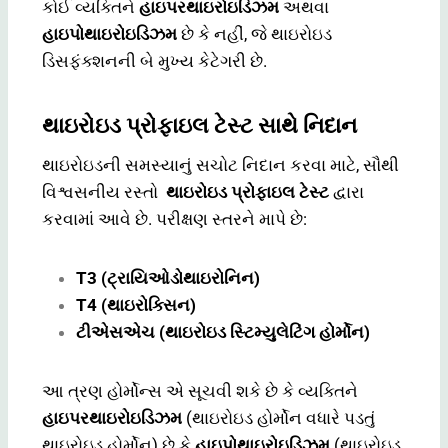
કોઈ વ્યક્તિને
હાઇપરથાઇરોઇડિઝમ
અથવા
હાઇપોથાઇરોઇડિઝમ
છે કે નહીં, જે થાઇરોઇડ
ડિસફંક્શનની બે મુખ્ય કેટેગરી છે.
થાઇરોઇડ પ્રોફાઇલ ટેસ્ટ સાથે નિદાન
થાઇરોઇડની સમસ્યાનું સચોટ નિદાન કરવા માટે, સૌથી
વિશ્વસનીય રસ્તો
થાઇરોઇડ પ્રોફાઇલ ટેસ્ટ
દ્વારા
કરવામાં આવે છે. પરીક્ષણ સ્તરને માપે છે:
T3 (ટ્રાયિઓડોથાઇરોનિન)
T4 (થાઇરોક્સિન)
ટીએસએચ (થાઇરોઇડ સ્ટિમ્યુલેટિંગ હોર્મોન)
આ ત્રણ હોર્મોન્સ એ સૂચવી શકે છે કે વ્યક્તિને
હાઇપરથાઇરોઇડિઝમ
(થાઇરોઇડ હોર્મોન વધારે પડતું
થાઇરોઇડ હોર્મોન) છે કે
હાઇપોથાઇરોઇડિઝમ
(થાઇરોઇડ