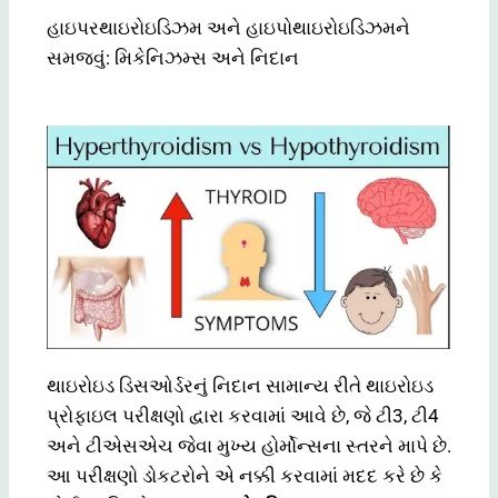
હાઇપરથાઇરોઇડિઝમ અને હાઇપોથાઇરોઇડિઝમને
સમજવું: મિકેનિઝમ્સ અને નિદાન
થાઇરોઇડ ડિસઓર્ડરનું નિદાન સામાન્ય રીતે થાઇરોઇડ
પ્રોફાઇલ પરીક્ષણો દ્વારા કરવામાં આવે છે, જે ટી3, ટી4
અને ટીએસએચ જેવા મુખ્ય હોર્મોન્સના સ્તરને માપે છે.
આ પરીક્ષણો ડોકટરોને એ નક્કી કરવામાં મદદ કરે છે કે