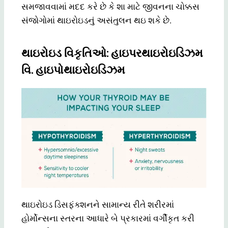
સમજાવવામાં મદદ કરે છે કે શા માટે જીવનના ચોક્કસ
સંજોગોમાં થાઇરોઇડનું અસંતુલન થઇ શકે છે.
થાઇરોઇડ વિકૃતિઓ: હાઇપરથાઇરોઇડિઝમ
વિ. હાઇપોથાઇરોઇડિઝમ
થાઇરોઇડ ડિસફંક્શનને સામાન્ય રીતે શરીરમાં
હોર્મોન્સના સ્તરના આધારે બે પ્રકારમાં વર્ગીકૃત કરી