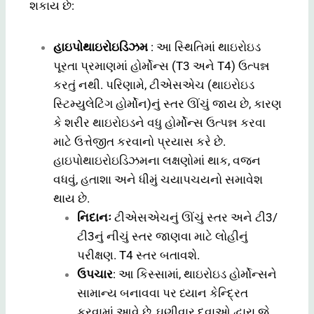
શકાય છે:
હાઇપોથાઇરોઇડિઝમ
: આ સ્થિતિમાં થાઇરોઇડ
પૂરતા પ્રમાણમાં હોર્મોન્સ (T3 અને T4) ઉત્પન્ન
કરતું નથી. પરિણામે, ટીએસએચ (થાઇરોઇડ
સ્ટિમ્યુલેટિંગ હોર્મોન)નું સ્તર ઊંચું જાય છે, કારણ
કે શરીર થાઇરોઇડને વધુ હોર્મોન્સ ઉત્પન્ન કરવા
માટે ઉત્તેજીત કરવાનો પ્રયાસ કરે છે.
હાઇપોથાઇરોઇડિઝમના લક્ષણોમાં થાક, વજન
વધવું, હતાશા અને ધીમું ચયાપચયનો સમાવેશ
થાય છે.
નિદાનઃ
ટીએસએચનું ઊંચું સ્તર અને ટી3/
ટી3નું નીચું સ્તર જાણવા માટે લોહીનું
પરીક્ષણ. T4 સ્તર બતાવશે.
ઉપચાર
: આ કિસ્સામાં, થાઇરોઇડ હોર્મોન્સને
સામાન્ય બનાવવા પર ધ્યાન કેન્દ્રિત
કરવામાં આવે છે, ઘણીવાર દવાઓ દ્વારા જે