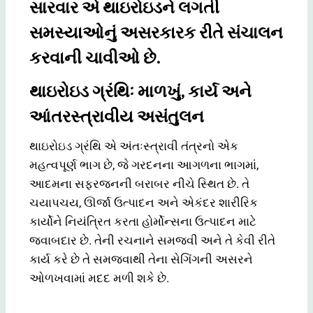
સારવાર એ થાઇરોઇડને લગતી
સમસ્યાઓનું અસરકારક રીતે સંચાલન
કરવાની ચાવીઓ છે.
થાઇરોઇડ ગ્રંથિઃ માળખું, કાર્ય અને
આંતરસ્ત્રાવીય અસંતુલન
થાઇરોઇડ ગ્રંથિ એ અંતઃસ્ત્રાવી તંત્રનો એક
મહત્વપૂર્ણ ભાગ છે, જે ગરદનના આગળના ભાગમાં,
આદમના સફરજનની બરાબર નીચે સ્થિત છે. તે
ચયાપચય, ઊર્જા ઉત્પાદન અને એકંદર શારીરિક
કાર્યોને નિયંત્રિત કરતા હોર્મોન્સના ઉત્પાદન માટે
જવાબદાર છે. તેની રચનાને સમજવી અને તે કેવી રીતે
કાર્ય કરે છે તે સમજવાથી તેના સેગિંગની અસરને
ઓળખવામાં મદદ મળી શકે છે.