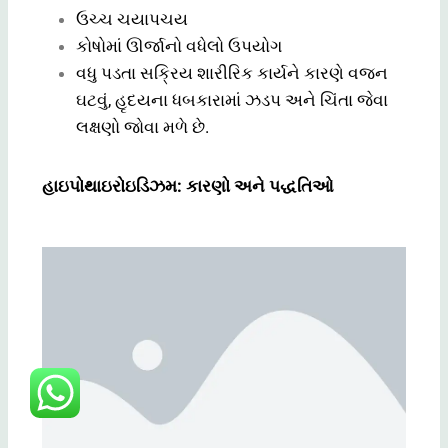
ઉચ્ચ ચયાપચય
કોષોમાં ઊર્જાનો વધેલો ઉપયોગ
વધુ પડતા સક્રિય શારીરિક કાર્યને કારણે વજન
ઘટવું, હૃદયના ધબકારામાં ઝડપ અને ચિંતા જેવા
લક્ષણો જોવા મળે છે.
હાઇપોથાઇરોઇડિઝમ: કારણો અને પદ્ધતિઓ