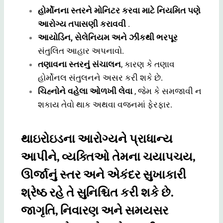
હોર્મોનના સ્તરને મોનિટર કરવા માટે નિયમિત પણે
આરોગ્ય તપાસણી કરાવવી
.
આયોડિન, સેલેનિયમ અને ઝીંકથી ભરપૂર
સંતુલિત આહાર અપનાવો.
તણાવના સ્તરનું સંચાલન
, કારણ કે તણાવ
હોર્મોનલ સંતુલનને અસર કરી શકે છે.
ચિહ્નોને વહેલા ઓળખી લેવા
, જેમ કે સમજાવી ન
શકાય તેવો થાક અથવા વજનમાં ફેરફાર.
થાઇરોઇડના આરોગ્યને પ્રાધાન્ય
આપીને, વ્યક્તિઓ તેમના ચયાપચય,
ઊર્જાનું સ્તર અને એકંદર સુખાકારી
શ્રેષ્ઠ રહે તે સુનિશ્ચિત કરી શકે છે.
જાગૃતિ, નિવારણ અને સમયસર