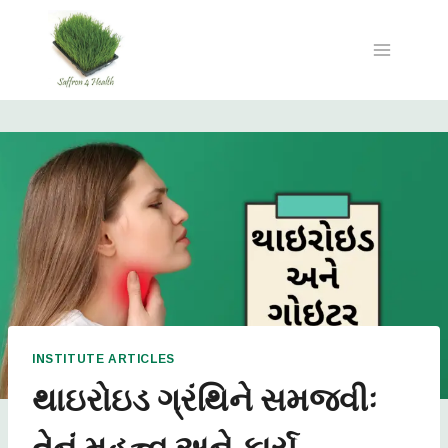
INSTITUTE ARTICLES
થાઇરોઇડ ગ્રંથિને સમજવીઃ
તેનું મહત્ત્વ અને કાર્ય