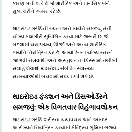
કારણ બની શકે છે જે શારીરિક અને માનસિક બંને
સુખાકારીને અસર કરે છે.
થાઇરોઇડ ગ્રંથિની રચના અને કાર્યને સમજવું તેની
યોગ્ય કામગીરી સુનિશ્ચિત કરવા માટે જરૂરી છે, જે
બદલામાં ચયાપચય, ઊર્જા અને અન્ય શારીરિક
કાર્યોને નિયંત્રિત કરે છે. આયોડિનના યોગ્ય સ્તરને
જાળવી રાખવાથી અને અસંતુલનના કિસ્સામાં તબીબી
સલાહ લેવાથી થાઇરોઇડ સંબંધિત સ્વાસ્થ્ય
સમસ્યાઓથી બચવામાં મદદ મળી શકે છે.
થાઇરોઇડ ફંક્શન અને ડિસઓર્ડરને
સમજવું: એક વિગતવાર વિહંગાવલોકન
થાઇરોઇડ ગ્રંથિ શરીરના ચયાપચય અને એકંદર
આરોગ્યને નિયંત્રિત કરવામાં કેન્દ્રિય ભૂમિકા ભજવે