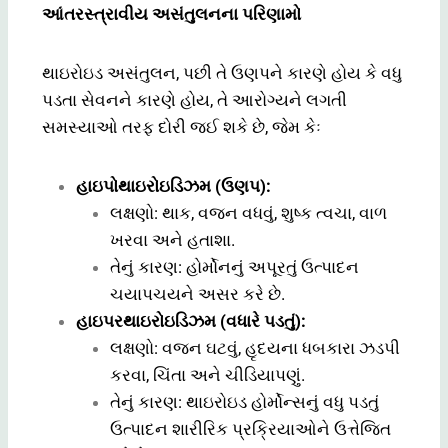
આંતરસ્ત્રાવીય અસંતુલનના પરિણામો
થાઇરોઇડ અસંતુલન, પછી તે ઉણપને કારણે હોય કે વધુ
પડતા સેવનને કારણે હોય, તે આરોગ્યને લગતી
સમસ્યાઓ તરફ દોરી જઈ શકે છે, જેમ કેઃ
હાઇપોથાઇરોઇડિઝમ (ઉણપ):
લક્ષણો: થાક, વજન વધવું, શુષ્ક ત્વચા, વાળ
ખરવા અને હતાશા.
તેનું કારણ: હોર્મોનનું અપૂરતું ઉત્પાદન
ચયાપચયને અસર કરે છે.
હાઇપરથાઇરોઇડિઝમ (વધારે પડતું):
લક્ષણો: વજન ઘટવું, હૃદયના ધબકારા ઝડપી
કરવા, ચિંતા અને ચીડિયાપણું.
તેનું કારણ: થાઇરોઇડ હોર્મોન્સનું વધુ પડતું
ઉત્પાદન શારીરિક પ્રક્રિયાઓને ઉત્તેજિત