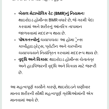
બેસલ મેટાબોલિક રેટ (BMR)નું નિયમનઃ
થાઇરોઇડ હોર્મોન્સ BMR વધારે છે, જે ગરમી પેદા
કરવામાં અને શરીરનું આંતરિક તાપમાન
જાળવવામાં મદદરૂપ થાય છે.
પોષકતત્ત્વોનું
ચયાપચયઃ આ હોમાર્ેન્સ
કાર્બોહાઇડ્રેટ્સ, પ્રોટીન અને ચરબીના
ચયાપચયને નિયંત્રિત કરવામાં મદદરૂપ થાય છે.
વૃદ્ધિ અને વિકાસ
: થાઇરોઇડ હોર્મોન્સ ચેતાતંત્ર
અને હાડપિંજરની વૃદ્ધિ અને વિકાસ માટે જરૂરી
છે.
આ મહત્વપૂર્ણ કાર્યોને કારણે, થાઇરોઇડને ઘણીવાર
માનવ શરીરની સૌથી મહત્વપૂર્ણ ગ્રંથિઓમાંની એક
માનવામાં આવે છે.