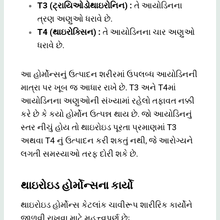
T3 (ટ્રાયિઓડોથાઇરોનિન) :
તે આયોડિનના
ત્રણ અણુઓ ધરાવે છે.
T4 (થાઇરોક્સિન) :
તે આયોડિનના ચાર અણુઓ
ધરાવે છે.
આ હોર્મોન્સનું ઉત્પાદન શરીરમાં ઉપલબ્ધ આયોડિનની
માત્રા પર ખૂબ જ આધાર રાખે છે. T3 અને T4માં
આયોડિનના અણુઓની સંખ્યામાં રહેલો તફાવત નક્કી
કરે છે કે કયો હોર્મોન ઉત્પન્ન થાય છે. જો આયોડિનનું
સ્તર નીચું હોય તો થાઇરોઇડ પૂરતા પ્રમાણમાં T3
અથવા T4 નું ઉત્પાદન કરી શકતું નથી, જે આરોગ્યને
લગતી સમસ્યાઓ તરફ દોરી શકે છે.
થાઇરોઇડ હોર્મોન્સના કાર્યો
થાઇરોઇડ હોર્મોન્સ કેટલાંક ચાવીરૂપ શારીરિક કાર્યોને
જાળવી રાખવા માટે મહત્ત્વપૂર્ણ છેઃ