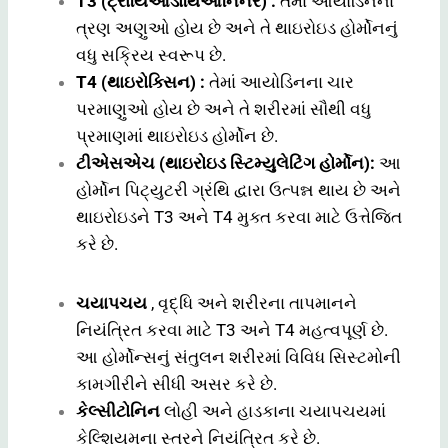
T3 (ટ્રાયિઓડોથિઓનિનર) :
તેમાં આયોડિનના
ત્રણ અણુઓ હોય છે અને તે થાઇરોઇડ હોર્મોનનું
વધુ સક્રિય સ્વરૂપ છે.
T4 (થાઇરોક્સિન) :
તેમાં આયોડિનના ચાર
પરમાણુઓ હોય છે અને તે શરીરમાં સૌથી વધુ
પ્રમાણમાં થાઇરોઇડ હોર્મોન છે.
ટીએસએચ (થાઇરોઇડ સ્ટિમ્યુલેટિંગ હોર્મોન):
આ
હોર્મોન પિટ્યુટરી ગ્રંથિ દ્વારા ઉત્પન્ન થાય છે અને
થાઇરોઇડને T3 અને T4 મુક્ત કરવા માટે ઉત્તેજિત
કરે છે.
ચયાપચય
, વૃદ્ધિ અને શરીરના તાપમાનને
નિયંત્રિત કરવા માટે T3 અને T4 મહત્વપૂર્ણ છે.
આ હોર્મોન્સનું સંતુલન શરીરમાં વિવિધ સિસ્ટમોની
કામગીરીને સીધી અસર કરે છે.
કેલ્સીટોનિન
લોહી અને હાડકાના ચયાપચયમાં
કેલ્શિયમના સ્તરને નિયંત્રિત કરે છે.