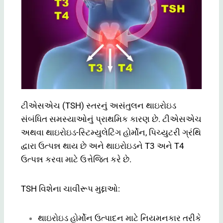
ટીએસએચ (TSH) સ્તરનું અસંતુલન થાઇરોઇડ
સંબંધિત સમસ્યાઓનું પ્રાથમિક કારણ છે. ટીએસએચ
અથવા થાઇરોઇડ-સ્ટિમ્યુલેટિંગ હોર્મોન, પિચ્યુટરી ગ્રંથિ
દ્વારા ઉત્પન્ન થાય છે અને થાઇરોઇડને T3 અને T4
ઉત્પન્ન કરવા માટે ઉત્તેજિત કરે છે.
TSH વિશેના ચાવીરૂપ મુદ્દાઓ:
થાઇરોઇડ હોર્મોન ઉત્પાદન માટે નિયમનકાર તરીકે