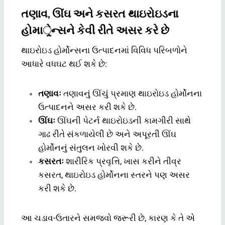
તણાવ, ઊંઘ અને કસરત થાઇરોઇડના
હોમાર્ેન્સને કેવી રીતે અસર કરે છે
થાઇરોઇડ હોર્મોન્સના ઉત્પાદનમાં વિવિધ પરિબળોને
આધારે વધઘટ થઈ શકે છે:
તણાવઃ
તણાવનું ઊંચું પ્રમાણ થાઇરોઇડ હોર્મોનના
ઉત્પાદનને અસર કરી શકે છે.
ઊંઘઃ
ઊંઘની પેટર્ન થાઇરોઇડની કામગીરી સાથે
ગાઢ રીતે સંકળાયેલી છે અને અપૂરતી ઊંઘ
હોર્મોનનું સંતુલન ખોરવી શકે છે.
કસરતઃ
શારીરિક પ્રવૃત્તિ, ખાસ કરીને તીવ્ર
કસરત, થાઇરોઇડ હોર્મોનના સ્તરને પણ અસર
કરી શકે છે.
આ ચડાવ-ઉતારને સમજવો જરૂરી છે, કારણ કે તે એ