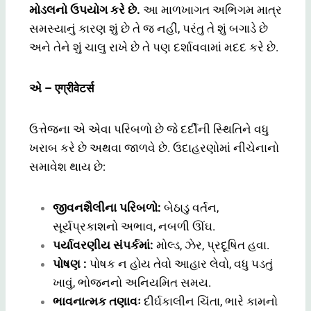
મોડલનો ઉપયોગ કરે છે.
આ માળખાગત અભિગમ માત્ર
સમસ્યાનું કારણ શું છે તે જ નહીં, પરંતુ તે શું બગાડે છે
અને તેને શું ચાલુ રાખે છે તે પણ દર્શાવવામાં મદદ કરે છે.
એ – एग्रीवेटर्स
ઉત્તેજના એ એવા પરિબળો છે જે દર્દીની સ્થિતિને વધુ
ખરાબ કરે છે અથવા જાળવે છે. ઉદાહરણોમાં નીચેનાનો
સમાવેશ થાય છે:
જીવનશૈલીના પરિબળો:
બેઠાડુ વર્તન,
સૂર્યપ્રકાશનો અભાવ, નબળી ઊંઘ.
પર્યાવરણીય સંપર્કમાં:
મોલ્ડ, ઝેર, પ્રદૂષિત હવા.
પોષણ :
પોષક ન હોય તેવો આહાર લેવો, વધુ પડતું
ખાવું, ભોજનનો અનિયમિત સમય.
ભાવનાત્મક તણાવઃ
દીર્ઘકાલીન ચિંતા, ભારે કામનો