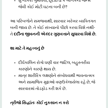
શું નોકરી ગુમાવવી, છૂટાછેડા કે બાળકના જન્મ
જેવી કોઈ મોટી ઘટના બની છે?
આ પરિબળોને સમજવાથી, સારવાર ખરેખર વ્યક્તિગત
બની જાય છે. તે કોઈ સંખ્યાનો પીછો કરવા વિશે નથી-
તે
દર્દીના જીવનની એકંદર ગુણવત્તાને સુધારવા વિશે છે.
શા માટે તે મહત્ત્વનું છે
દીર્ઘકાલિન રોગો ઘણી વાર જટિલ, બહુસ્તરીય
કારણોને કારણે થાય છે.
માત્ર શારીરિક લક્ષણોને સંબોધવાથી ભાવનાત્મક
અને સામાજિક મુદ્દાઓ વણઉકેલાયેલા રહે છે, જે
સારવારમાં તોડફોડ કરી શકે છે.
ત્રીજો સિદ્ધાંતઃ કોઈ નુકસાન ન કરો