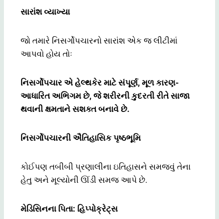
સારાંશ વ્યાખ્યા
જો તમારે નિસર્ગોપચારનો સારાંશ એક જ લીટીમાં
આપવો હોય તોઃ
નિસર્ગોપચાર એ હેલ્થકેર માટે સંપૂર્ણ, મૂળ કારણ-
આધારિત અભિગમ છે, જે શરીરની કુદરતી રીતે સાજા
થવાની ક્ષમતાને સશક્ત બનાવે છે.
નિસર્ગોપચારની ઐતિહાસિક પૃષ્ઠભૂમિ
કોઈપણ તબીબી પ્રણાલીના ઇતિહાસને સમજવું તેના
હેતુ અને મૂલ્યોની ઊંડી સમજ આપે છે.
મેડિસિનના પિતા: હિપ્પોક્રેટ્સ