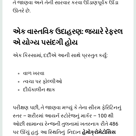
તે જાણવા અને તેની સારવાર કરવા ઊંડાણપૂર્વક ઊંડા
ઊતરે છે.
એક વાસ્તવિક ઉદાહરણ: જ્યારે રેફરલ
એ યોગ્ય પસંદગી હોય
એક કિસ્સામાં, દર્દીએ આની સાથે પ્રસ્તુત કર્યું:
વાળ ખરવા
ત્વચા પર ફોલ્લીઓ
દીર્ઘકાલીન થાક
પરીક્ષણ પછી, તે જાણવા મળ્યું કે તેના સીરમ ફેરિટિનનું
સ્તર – શરીરમાં આયર્ન સ્ટોરેજનું માર્કર – 100 થી
ઓછી સામાન્ય રેન્જની તુલનામાં ખતરનાક રીતે 486
પર ઊંચું હતું. આ સ્થિતિનું નિદાન
હેમોક્રોમેટોસિસ