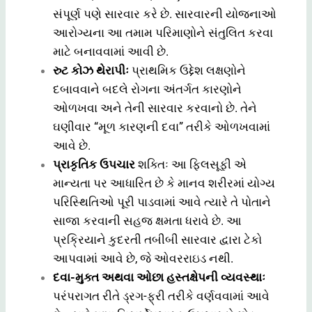
સંપૂર્ણ પણે સારવાર કરે છે. સારવારની યોજનાઓ
આરોગ્યના આ તમામ પરિમાણોને સંતુલિત કરવા
માટે બનાવવામાં આવી છે.
રુટ કોઝ થેરાપીઃ
પ્રાથમિક ઉદ્દેશ લક્ષણોને
દબાવવાને બદલે રોગના અંતર્ગત કારણોને
ઓળખવા અને તેની સારવાર કરવાનો છે. તેને
ઘણીવાર “મૂળ કારણની દવા” તરીકે ઓળખવામાં
આવે છે.
પ્રાકૃતિક ઉપચાર
શક્તિઃ આ ફિલસૂફી એ
માન્યતા પર આધારિત છે કે માનવ શરીરમાં યોગ્ય
પરિસ્થિતિઓ પૂરી પાડવામાં આવે ત્યારે તે પોતાને
સાજા કરવાની સહજ ક્ષમતા ધરાવે છે. આ
પ્રક્રિયાને કુદરતી તબીબી સારવાર દ્વારા ટેકો
આપવામાં આવે છે, જે ઓવરરાઇડ નથી.
દવા-મુક્ત અથવા ઓછા હસ્તક્ષેપની વ્યવસ્થાઃ
પરંપરાગત રીતે ડ્રગ-ફ્રી તરીકે વર્ણવવામાં આવે