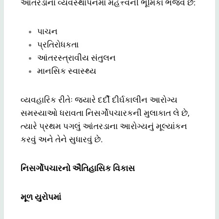
આંતરડાના વ્યવસ્થાપનમાં મહત્ત્વની ભૂમિકા ભજવે છે:
પાચન
પ્રતિરોધકતા
આંતરસ્ત્રાવીય સંતુલન
માનસિક સ્વાસ્થ્ય
વ્યવહારિક રીતેઃ જ્યારે દર્દી દીર્ઘકાલીન આરોગ્ય
સમસ્યાઓ ધરાવતા નિસર્ગોપચારકની મુલાકાત લે છે,
ત્યારે પ્રથમ પગલું આંતરડાના આરોગ્યનું મૂલ્યાંકન
કરવું અને તેને સુધારવું છે.
નિસર્ગોપચારનો ઐતિહાસિક વિકાસ
મૂળ યુરોપમાં