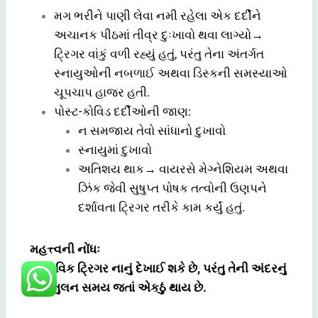
મગ ભરીને પાણી લેવા નમી રહેલા એક દર્દીને
અચાનક પીઠમાં તીવ્ર દુઃખાવો થવા લાગ્યો→
ટ્રિગર વાંકું વળી રહ્યું હતું, પરંતુ તેના અંતર્ગત
સ્નાયુઓની નબળાઈ અથવા ડિસ્કની સમસ્યાઓ
ચૂપચાપ હાજર હતી.
પોસ્ટ-કોવિડ દર્દીઓની જાણ:
ન સમજાય તેવો સાંધાનો દુખાવો
સ્નાયુમાં દુખાવો
અતિશય થાક→ વાયરસે મેગ્નેશિયમ અથવા
ઝિંક જેવી સુષુપ્ત પોષક તત્વોની ઉણપને
દર્શાવતા ટ્રિગર તરીકે કામ કર્યું હતું.
મહત્ત્વની નોંધઃ
વાસ્તવિક ટ્રિગર નાનું દેખાઈ શકે છે, પરંતુ તેની અંદરનું
અસંતુલન સમય જતાં એકઠું થાય છે.