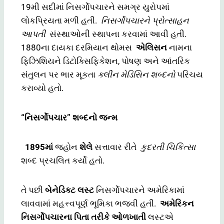
19મી સદીમાં નિસર્ગોપચારને સમગ્ર યુરોપમાં
લોકપ્રિયતા મળી હતી.
નિસર્ગોપચારને પ્રોત્સાહન
આપતી
સંસ્થાઓની સ્થાપના કરવામાં આવી હતી.
1880ના દાયકા દરમિયાન થોમસ
એલિસન
નામના
ફિઝિશિયને ડિટોક્સિફિકેશન, પોષણ અને આંતરિક
સંતુલન પર ભાર મૂકતા
ક્લીન મેડિસિન શબ્દનો
પરિચય
કરાવ્યો હતો.
“નિસર્ગોપચાર” શબ્દનો જન્મ
1895માં
જહોન
શેલે
સત્તાવાર રીતે
કુદરતી ચિકિત્સા
શબ્દ પ્રચલિત કર્યો હતો.
તે પછી
બેનેડિક્ટ લસ્ટ
નિસર્ગોપચારને અમેરિકામાં
લાવવામાં મહત્ત્વપૂર્ણ ભૂમિકા ભજવી હતી.
અમેરિકન
નિસર્ગોપચારના પિતા તરીકે ઓળખાતી
લસ્ટએ