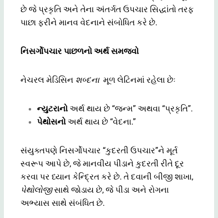
છે જે પ્રકૃતિ અને તેના અંતર્ગત ઉપચાર સિદ્ધાંતો તરફ
પાછા ફરીને માનવ વેદનાને સંબોધિત કરે છે.
નિસર્ગોપચાર પાછળનો અર્થ સમજવો
નેચરલ મેડિસિન
શબ્દના
મૂળ લેટિનમાં રહેલા છેઃ
ન્યુટરાનો
અર્થ થાય છે “જન્મ” અથવા “પ્રકૃતિ”.
પેથોસનો
અર્થ થાય છે “વેદના.”
સંયુક્તપણે નિસર્ગોપચાર “કુદરતી ઉપચાર”ને મૂર્ત
સ્વરૂપ આપે છે, જે માનવીય પીડાને કુદરતી રીતે દૂર
કરવા પર ધ્યાન કેન્દ્રિત કરે છે. તે દવાની બીજી શાખા,
પેથોલોજી
સાથે જોડાય છે, જે પીડા અને રોગના
અભ્યાસ સાથે સંબંધિત છે.