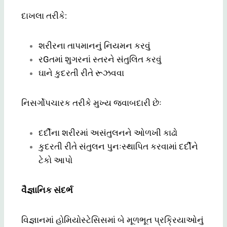
દાખલા તરીકે:
શરીરના તાપમાનનું નિયમન કરવું
રGતમાં શુગરનાં સ્તરને સંતુલિત કરવું
ઘાને કુદરતી રીતે રૂઝવવા
નિસર્ગોપચારક તરીકે મુખ્ય જવાબદારી છેઃ
દર્દીના શરીરમાં અસંતુલનને ઓળખી કાઢો
કુદરતી રીતે સંતુલન પુનઃસ્થાપિત કરવામાં દર્દીને
ટેકો આપો
વૈજ્ઞાનિક સંદર્ભ
વિજ્ઞાનમાં હોમિયોસ્ટેસિસમાં બે મૂળભૂત પ્રક્રિયાઓનું