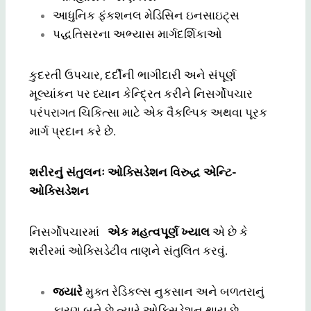
આધુનિક ફંકશનલ મેડિસિન ઇનસાઇટ્સ
પદ્ધતિસરના અભ્યાસ માર્ગદર્શિકાઓ
કુદરતી ઉપચાર, દર્દીની ભાગીદારી અને સંપૂર્ણ
મૂલ્યાંકન પર ધ્યાન કેન્દ્રિત કરીને નિસર્ગોપચાર
પરંપરાગત ચિકિત્સા માટે એક વૈકલ્પિક અથવા પૂરક
માર્ગ પ્રદાન કરે છે.
શરીરનું સંતુલનઃ ઓક્સિડેશન વિરુદ્ધ એન્ટિ-
ઓક્સિડેશન
નિસર્ગોપચારમાં
એક મહત્વપૂર્ણ ખ્યાલ
એ છે કે
શરીરમાં ઓક્સિડેટીવ તાણને સંતુલિત કરવું.
જ્યારે
મુક્ત રેડિકલ્સ નુકસાન અને બળતરાનું
કારણ બને છે ત્યારે ઓક્સિડેશન થાય છે.