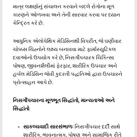
માત્ર લક્ષણોનું સંચાલન કરવાને બદલે રોગોના મૂળ
કારણને ઓળખવા અને તેની સારવાર કરવા પર ધ્યાન
કેન્દ્રિત કરે છે.
આધુનિક એલોપેથિક મેડિસિનથી વિપરીત, જે ઘણીવાર
ચોક્કસ ચિહ્નોને લક્ષ્ય બનાવવા માટે ફાર્માસ્યુટિકલ
દવાઓનો ઉપયોગ કરે છે, નિસર્ગોપચારક ચિકિત્સા
પોષણ, જીવનશૈલીમાં ફેરફાર, શારીરિક ઉપચાર અને
હર્બલ મેડિસિન જેવી કુદરતી પદ્ધતિઓ દ્વારા ઉપચારને
પ્રોત્સાહન આપે છે.
નિસર્ગોપચારના મૂળભૂત સિદ્ધાંતો, માન્યતાઓ અને
સિદ્ધાંતો
સાકલ્યવાદી સારસંભાળઃ
નિસર્ગોપચાર દર્દી સાથે
શારીરિક, ભાવનાત્મક, પોષણ અને સામાજિક રીતે