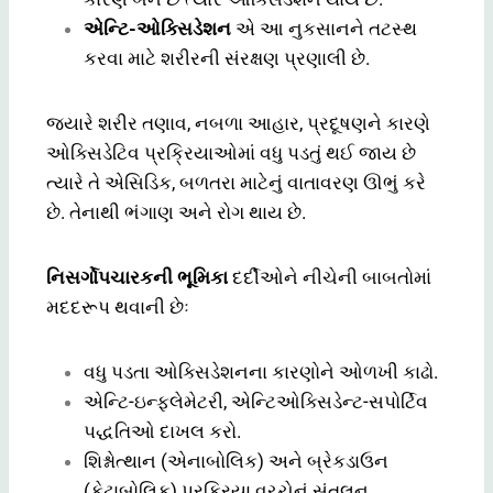
એન્ટિ-ઓક્સિડેશન
એ આ નુકસાનને તટસ્થ
કરવા માટે શરીરની સંરક્ષણ પ્રણાલી છે.
જ્યારે શરીર તણાવ, નબળા આહાર, પ્રદૂષણને કારણે
ઓક્સિડેટિવ પ્રક્રિયાઓમાં વધુ પડતું થઈ જાય છે
ત્યારે તે એસિડિક, બળતરા માટેનું વાતાવરણ ઊભું કરે
છે. તેનાથી ભંગાણ અને રોગ થાય છે.
નિસર્ગોપચારકની ભૂમિકા
દર્દીઓને નીચેની બાબતોમાં
મદદરૂપ થવાની છેઃ
વધુ પડતા ઓક્સિડેશનના કારણોને ઓળખી કાઢો.
એન્ટિ-ઇન્ફ્લેમેટરી, એન્ટિઓક્સિડેન્ટ-સપોર્ટિવ
પદ્ધતિઓ દાખલ કરો.
શિશ્નોત્થાન (એનાબોલિક) અને બ્રેકડાઉન
(કેટાબોલિક) પ્રક્રિયા વચ્ચેનું સંતુલન