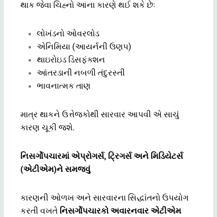
થાક જેવા ચિહ્નો આના કારણે થઈ શકે છેઃ
લોખંડનો ઓવરલોડ
એનિમિયા (આયર્નની ઉણપ)
થાઇરોઇડ ડિસફંક્શન
આંતરડાની નબળી તંદુરસ્તી
ભાવનાત્મક તાણ
માત્ર થાકને ઉત્તેજકોથી સારવાર આપવી એ સાચું
કારણ ચૂકી જશે.
નિસર્ગોપચારમાં એપ્રોગર્સ, ટ્રિગર્સ અને મિડિયેટર્સ
(એટીએમ)ને સમજવું
કારણની ઓળખ અને સારવારના સિદ્ધાંતનો ઉપયોગ
કરતી વખતે
નિસર્ગોપચારકો અવારનવાર એટીએમ