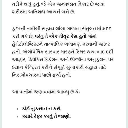
તરીકે થયું હતું, જે એક જન્મજાત વિકાર છે જ્યાં
શરીરમાં અતિશય આયર્ન બને છે.
કુદરતી તબીબી સહાય લાંબા ગાળાના સંતુલનમાં મદદ
કરી શકે છે,
પરંતુ તે એક તીવ્ર કેસ હતો
જેમાં
હેમેટોલોજિસ્ટને તાત્કાલિક ભલામણ કરવાની જરૂર
હતી. એલોપેથિક સારવાર મારફતે સ્થિર થયા બાદ દર્દી
આહાર, ડિટોક્સિફિકેશન અને ઊર્જાના અનુકૂલન પર
ધ્યાન કેન્દ્રિત કરીને સંપૂર્ણ સુખાકારી સહાય માટે
નિસર્ગોપચારમાં પાછો ફર્યો હતો.
આ વાર્તામાં જણાવવામાં આવ્યું છે કેઃ
કોઈ નુકસાન ન કરો.
ક્યારે રેફર કરવું તે જાણો.