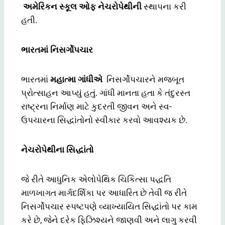
અમેરિકન સ્કૂલ ઓફ નેચરોપેથીની
સ્થાપના કરી
હતી.
ભારતમાં નિસર્ગોપચાર
ભારતમાં
મહાત્મા ગાંધીએ
નિસર્ગોપચારને મજબૂત
પ્રોત્સાહન આપ્યું હતું. ગાંધી માનતા હતા કે તંદુરસ્ત
રાષ્ટ્રના નિર્માણ માટે કુદરતી જીવન અને સ્વ-
ઉપચારના સિદ્ધાંતોનો સ્વીકાર કરવો આવશ્યક છે.
નેચરોપેથીના સિદ્ધાંતો
જે રીતે આધુનિક એલોપેથિક ચિકિત્સા પદ્ધતિ
માળખાગત માર્ગદર્શિકા પર આધારિત છે તેવી જ રીતે
નિસર્ગોપચાર સ્પષ્ટપણે વ્યાખ્યાયિત સિદ્ધાંતો પર કામ
કરે છે, જેને દરેક ફિઝિશ્યને જાણવી અને લાગુ કરવી