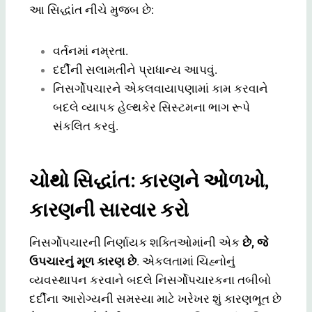
આ સિદ્ધાંત નીચે મુજબ છે:
વર્તનમાં નમ્રતા.
દર્દીની સલામતીને પ્રાધાન્ય આપવું.
નિસર્ગોપચારને એકલવાયાપણામાં કામ કરવાને
બદલે વ્યાપક હેલ્થકેર સિસ્ટમના ભાગ રૂપે
સંકલિત કરવું.
ચોથો સિદ્ધાંત: કારણને ઓળખો,
કારણની સારવાર કરો
નિસર્ગોપચારની નિર્ણાયક શક્તિઓમાંની એક
છે, જે
ઉપચારનું મૂળ કારણ છે
. એકલતામાં ચિહ્નોનું
વ્યવસ્થાપન કરવાને બદલે નિસર્ગોપચારકના તબીબો
દર્દીના આરોગ્યની સમસ્યા માટે ખરેખર શું કારણભૂત છે