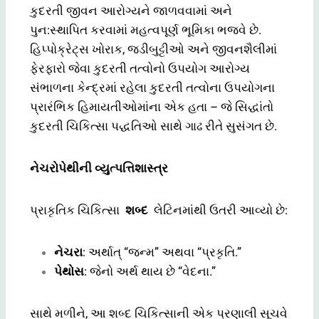
કુદરતી જીવન આરોગ્યને જાળવવામાં અને
પુન:સ્થાપિત કરવામાં મહત્વપૂર્ણ ભૂમિકા ભજવે છે.
હિપ્પોક્રેટ્સ ખોરાક, જડીબુટ્ટીઓ અને જીવનશૈલીમાં
ફેરફારો જેવા કુદરતી તત્વોનો ઉપયોગ આરોગ્ય
સંભાળના કેન્દ્રમાં રહેલા કુદરતી તત્વોના ઉપયોગના
પ્રારંભિક હિમાયતીઓમાંના એક હતા – જે સિદ્ધાંતો
કુદરતી ચિકિત્સા પદ્ધતિઓ સાથે ગાઢ રીતે સુસંગત છે.
નેચરોપેથીની વ્યુત્પત્તિશાસ્ત્ર
પ્રાકૃતિક ચિકિત્સા
શબ્દ
લેટિનમાંથી ઉતરી આવ્યો છે:
નેચરા
: અર્થાત્ “જન્મ” અથવા “પ્રકૃતિ.”
પેથોસ
: જેનો અર્થ થાય છે “વેદના.”
સાથે મળીને, આ શબ્દ ચિકિત્સાની એક પ્રણાલી સૂચવે