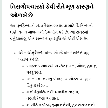
નિસર્ગોપચારકો કેવી રીતે મૂળ કારણને
ઓળખે છે
આ પ્રક્રિયાને વ્યવસ્થિત બનાવવા માટે ચિકિત્સકો
ઘણી વખત માળખાનો ઉપયોગ કરે છે. આ સત્રમાં
વહેંચાયેલું એક સરળ સંજ્ઞાસૂચિ એ એટીએમ છે:
એ – એક્રેટર્સ:
પરિબળો જે પરિસ્થિતિને વધુ
ખરાબ કરે છે.
બાહ્ય: પર્યાવરણીય ઝેર (દા.ત., મોલ્ડ, હવાનું
પ્રદૂષણ).
આંતરિક: નબળું પોષણ, અયોગ્ય આહાર,
ડિહાઇડ્રેશન.
મનોવૈજ્ઞાનિક: દીર્ઘકાલીન તણાવ,
વણઉકેલ્યો આઘાત.
શારીરિકઃ બેઠાડુ જીવનશૈલી, હલનચલનનો