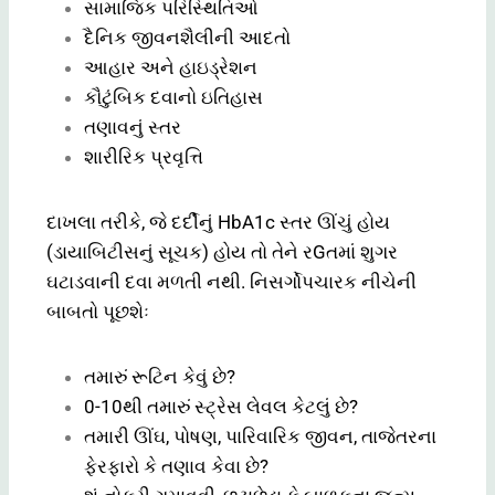
સામાજિક પરિસ્થિતિઓ
દૈનિક જીવનશૈલીની આદતો
આહાર અને હાઇડ્રેશન
કૌટુંબિક દવાનો ઇતિહાસ
તણાવનું સ્તર
શારીરિક પ્રવૃત્તિ
દાખલા તરીકે, જે દર્દીનું HbA1c સ્તર ઊંચું હોય
(ડાયાબિટીસનું સૂચક) હોય તો તેને રGતમાં શુગર
ઘટાડવાની દવા મળતી નથી. નિસર્ગોપચારક નીચેની
બાબતો પૂછશેઃ
તમારું રૂટિન કેવું છે?
0-10થી તમારું સ્ટ્રેસ લેવલ કેટલું છે?
તમારી ઊંઘ, પોષણ, પારિવારિક જીવન, તાજેતરના
ફેરફારો કે તણાવ કેવા છે?