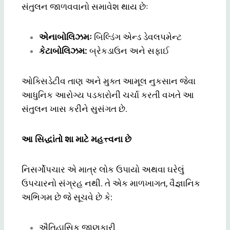
સંતુલન જાળવવાનો સમાવેશ થાય છેઃ
એનાબોલિઝમઃ
બિલ્ડિંગ એન્ડ ડેવલપમેન્ટ
કેટાબોલિઝમ:
બ્રેકડાઉન અને સફાઈ
ઓક્સિડેટીવ તાણ અને મુક્ત આમૂલ નુકસાન જેવા
આધુનિક આરોગ્ય પડકારોની ચર્ચા કરતી વખતે આ
સંતુલન ખાસ કરીને સુસંગત છે.
આ સિદ્ધાંતો શા માટે મહત્ત્વના છે
નિસર્ગોપચાર એ માત્ર લોક ઉપાયો અથવા ઘરેલું
ઉપચારનો સંગ્રહ નથી. તે એક માળખાગત, વૈજ્ઞાનિક
અભિગમ છે જે સૂચવે છે કે:
ઐતિહાસિક જાણકારી