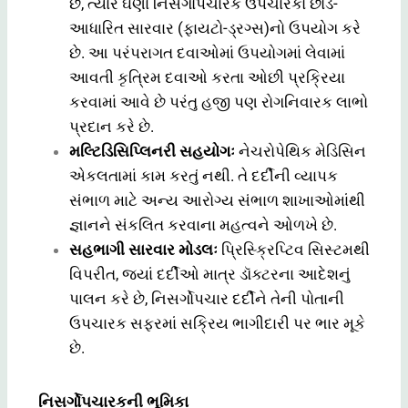
છે, ત્યારે ઘણા નિસર્ગોપચારક ઉપચારકો છોડ-
આધારિત સારવાર (ફાયટો-ડ્રગ્સ)નો ઉપયોગ કરે
છે. આ પરંપરાગત દવાઓમાં ઉપયોગમાં લેવામાં
આવતી કૃત્રિમ દવાઓ કરતા ઓછી પ્રક્રિયા
કરવામાં આવે છે પરંતુ હજી પણ રોગનિવારક લાભો
પ્રદાન કરે છે.
મલ્ટિડિસિપ્લિનરી સહયોગઃ
નેચરોપેથિક મેડિસિન
એકલતામાં કામ કરતું નથી. તે દર્દીની વ્યાપક
સંભાળ માટે અન્ય આરોગ્ય સંભાળ શાખાઓમાંથી
જ્ઞાનને સંકલિત કરવાના મહત્વને ઓળખે છે.
સહભાગી સારવાર મોડલઃ
પ્રિસ્ક્રિપ્ટિવ સિસ્ટમથી
વિપરીત, જ્યાં દર્દીઓ માત્ર ડૉક્ટરના આદેશનું
પાલન કરે છે, નિસર્ગોપચાર દર્દીને તેની પોતાની
ઉપચારક સફરમાં સક્રિય ભાગીદારી પર ભાર મૂકે
છે.
નિસર્ગોપચારકની ભૂમિકા