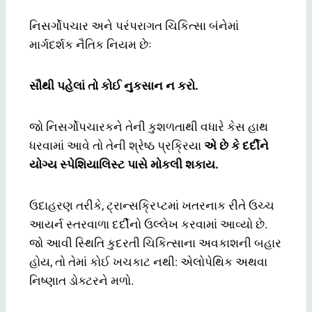
નિસર્ગોપચાર અને પરંપરાગત ચિકિત્સા બંનેમાં
માર્ગદર્શક નૈતિક નિયમ છેઃ
સૌથી પહેલાં તો કોઈ નુકસાન ન કરો.
જો નિસર્ગોપચારકને તેની કુશળતાથી વધારે કેસ હાથ
ધરવામાં આવે તો તેની શ્રેષ્ઠ પ્રક્રિયા
એ છે કે દર્દીને
યોગ્ય સ્પેશિયાલિસ્ટ પાસે મોકલી શકાય.
ઉદાહરણ તરીકે, ટ્રાન્સક્રિપ્ટમાં ખતરનાક રીતે ઉચ્ચ
આયર્ન સ્તરવાળા દર્દીનો ઉલ્લેખ કરવામાં આવ્યો છે.
જો આવી સ્થિતિ કુદરતી ચિકિત્સાના અવકાશની બહાર
હોય, તો તેમાં કોઈ ખચકાટ નથી: એલોપેથિક અથવા
નિષ્ણાત ડોક્ટરને મળો.