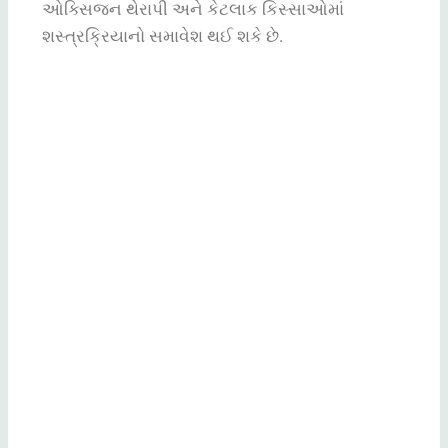
ઓક્સિજન
થેરાપી
અને
કેટલાક
કિસ્સાઓમાં
શસ્ત્રક્રિયાનો
સમાવેશ
થઈ
શકે
છે
.