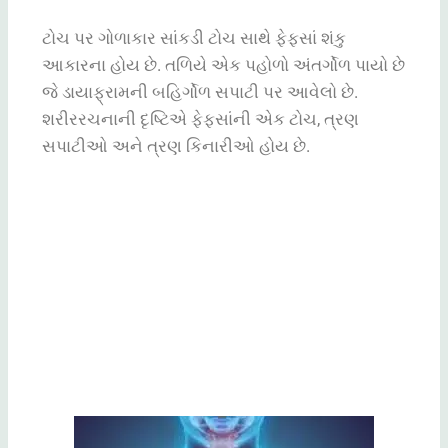
ટોચ
પર
ગોળાકાર
સાંકડી
ટોચ
સાથે
ફેફસાં
શંકુ
આકારના
હોય
છે
.
તળિયે
એક
પહોળો
અંતર્ગોળ
પાયો
છે
જે
ડાયાફ્રામની
બહિર્ગોળ
સપાટી
પર
આવેલો
છે
.
શરીરરચનાની
દૃષ્ટિએ
ફેફસાંની
એક
ટોચ
,
ત્રણ
સપાટીઓ
અને
ત્રણ
કિનારીઓ
હોય
છે
.