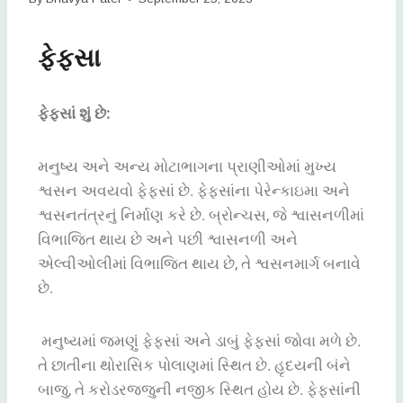
ફેફસા
ફેફસાં
શું
છે
:
મનુષ્ય
અને
અન્ય
મોટાભાગના
પ્રાણીઓમાં
મુખ્ય
શ્વસન
અવયવો
ફેફસાં
છે
.
ફેફસાંના
પેરેન્કાઇમા
અને
શ્વસનતંત્રનું
નિર્માણ
કરે
છે
.
બ્રોન્ચસ
,
જે
શ્વાસનળીમાં
વિભાજિત
થાય
છે
અને
પછી
શ્વાસનળી
અને
એલ્વીઓલીમાં
વિભાજિત
થાય
છે
,
તે
શ્વસનમાર્ગ
બનાવે
છે
.
મનુષ્યમાં
જમણું
ફેફસાં
અને
ડાબું
ફેફસાં
જોવા
મળે
છે
.
તે
છાતીના
થોરાસિક
પોલાણમાં
સ્થિત
છે
.
હૃદયની
બંને
બાજુ
,
તે
કરોડરજ્જુની
નજીક
સ્થિત
હોય
છે
.
ફેફસાંની