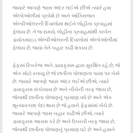
જ્યારે આપણે
શ્વાસ
અંદર
લઈએ
છીએ
ત્યારે
હવા
એલ્વેઓલીમાં
પ્રવેશે
છે
અને
ઓક્સિજન
એલ્વીઓલરની
દિવાલોમાં
થઈને
લોહીના
પ્રવાહમાં
ફેલાય
છે
.
તે જ સમયે
,
લોહીના
પ્રવાહમાંથી
કાર્બન
ડાયોક્સાઇડ
એલ્વીઓલરની
દિવાલોમાં
એલ્વેઓલીમાં
ફેલાય
છે
,
જ્યાં
તેને
બહાર
કાઢી
શકાય
છે
.
ફેફસાં
રિબકેજ
અને
ડાયાફ્રામ
દ્વારા
સુરક્ષિત
રહે
છે
,
જે
એક
મોટો
સ્નાયુ
છે
જે
છાતીના
પોલાણના
પાયા
પર
બેસે
છે
.
જ્યારે
આપણે
શ્વાસ
અંદર
લઈએ
છીએ
,
ત્યારે
ડાયાફ્રામ
સંકોચાય
છે
અને
નીચેની
તરફ
જાય
છે
,
જેનાથી
છાતીના
પોલાણનું
પ્રમાણ
વધે
છે
અને
એક
શૂન્યાવકાશ
પેદા
થાય
છે
જે
હવાને
ફેફસાંમાં
ખેંચે
છે
.
જ્યારે
આપણે
શ્વાસ
બહાર
કાઢીએ
છીએ
,
ત્યારે
ડાયાફ્રામ
આરામ
કરે
છે
અને
ઉપરની
તરફ
જાય
છે
,
જેનાથી
છાતીના
પોલાણનું
પ્રમાણ
ઘટે
છે
અને
હવાને