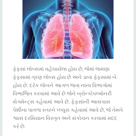
ફેફસાં
લોબ્સમાં
વહેંચાયેલા
હોય
છે
,
જેમાં
જમણા
ફેફસામાં
ત્રણ
લોબ્સ
હોય
છે
અને
ડાબા
ફેફસામાં
બે
હોય
છે
.
દરેક
લોબને
આગળ
જતા
નાના
વિભાગોમાં
વિભાજિત
કરવામાં
આવે
છે
જેને
બ્રોન્કોપલ્મોનરી
સેગમેન્ટ્સ
કહેવામાં
આવે
છે
.
ફેફસાંની
આસપાસ
પેશીના
પાતળા
સ્તરને
પ્લ્યુરા
કહેવામાં
આવે
છે
,
જે
તેમને
શ્વાસ
દરમિયાન
વિસ્તૃત
અને
સંકોચન
કરવામાં
મદદ
કરે
છે
.