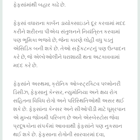
ફેફસાંમાંથી
બહાર
કાઢે
છે
.
ફેફસાં
વધારાના
કાર્બન
ડાયોક્સાઇડને
દૂર
કરવામાં
મદદ
કરીને
શરીરના
પીએચ
સંતુલનને
નિયંત્રિત
કરવામાં
પણ
ભૂમિકા
ભજવે
છે
,
જેના
કારણે
લોહી
વધુ
પડતું
એસિડિક
બની
શકે
છે
.
તેઓ
સર્ફેકટન્ટનું
પણ
ઉત્પાદન
કરે
છે
,
જે
એલ્વેઓલીને
ધરાશાયી
થતા
અટકાવવામાં
મદદ
કરે
છે
.
ફેફસાંને
અસ્થમા
,
ક્રોનિક
ઓબ્સ્ટ્રક્ટિવ
પલ્મોનરી
ડિસીઝ
,
ફેફસાનું
કેન્સર
,
ન્યુમોનિયા
અને
ક્ષય
રોગ
સહિતના
વિવિધ
રોગો
અને
પરિસ્થિતિઓથી
અસર
થઈ
શકે
છે
.
ફેફસાંના
કેન્સર
અને
સીઓપીડી
માટે
ધૂમ્રપાન
એ મુખ્ય
જોખમી
પરિબળ
છે
અને
એસ્બેસ્ટોસ
જેવા
પ્રદૂષકોના
સંપર્કમાં
આવવાથી
ફેફસાંને
પણ
નુકસાન
થઈ
શકે
છે
.
ફેફસાના
રોગોની
સારવારમાં
દવા
,