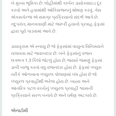
બે
મુખ્ય
ભૂમિકા
છે
:
લોહીમાંથી
કાર્બન
ડાયોક્સાઇડ
દૂર
કરવો
અને
હવામાંથી
ઓક્સિજનનું
શોષણ
કરવું
.
ગેસ
એક્સચેન્જ એ સમગ્ર
પ્રક્રિયાનો
સંદર્ભ
આપે
છે
.
તદુપરાંત
,
માનવવાણી
માટે
જરૂરી
હવાનો
પ્રવાહ
ફેફસાં
દ્વારા
પૂરો
પાડવામાં
આવે
છે
.
ડાયાફ્રામ એ સ્નાયુ
છે
જે
ફેફસાંમાં
વાયુના
વિનિમયને
ચલાવવા
માટે
જવાબદાર
છે
.
બંને
ફેફસાંનું
વજન
લગભગ
1.3
કિલો
જેટલું
હોય
છે
,
જ્યારે
જમણું
ફેફસાં
ડાબી
બાજુ
કરતાં
વધુ
વજનદાર
હોય
છે
.
ફેફસાં
પ્લ્યુરા
તરીકે
ઓળખાતા
પ્લ્યુરલ
પોલાણમાં
બંધ
હોય
છે
જે
પ્લ્યુરલ
પ્રવાહીથી
ભરેલા
હોય
છે
.
બાહ્ય
અને
આંતરિક
પટલ
વચ્ચેનું
પ્લ્યુરલ
પ્રવાહી
શ્વાસની
પ્રક્રિયાને
સરળ
બનાવે
છે
અને
ઘર્ષણ
અટકાવે
છે
.
એનાટોમી