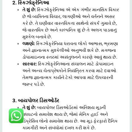
2. સ્કિઝોફ્રેનિઆ
તે શું છે:
સ્કિઝોફ્રેનિઆ એ એક ગંભીર માનસિક વિકાર
છે જે વ્યક્તિના વિચાર, લાગણીઓ અને વર્તનને અસર
કરે છે. તે ઘણીવાર વાસ્તવિકતા સાથેનો સંપર્ક ગુમાવે છે,
જે વાસ્તવિક છે અને કાલ્પનિક શું છે તે અલગ પાડવાનું
મુશ્કેલ બનાવે છે.
લક્ષણો:
સ્કિઝોફ્રેનિયા ધરાવતા લોકો આભાસ, ભ્રમણા
અને જ્ઞાનાત્મક મુશ્કેલીઓ અનુભવી શકે છે. મગજના
ડોપામાઇનના સ્તરમાં અસંતુલનને કારણે આવું થાય છે.
સારવાર:
સ્કિઝોફ્રેનિઆના સંચાલન માટે ડોપામાઇન
અને અન્ય ચેતાપ્રેષકોને નિયંત્રિત કરવા માટે દવાઓ
તેમજ જ્ઞાનાત્મક કાર્યને ટેકો આપવા માટે ઉપચારની
જરૂર પડે છે.
3. બાયપોલર ડિસઓર્ડર
તે શું છે:
બાયપોલર ડિસઓર્ડરમાં અતિશય મૂડની
વધઘટનો સમાવેશ થાય છે, જેમાં મેનિક હાઈ અને
ડિપ્રેસિવ લોનો સમાવેશ થાય છે. આ મૂડ ફેરફારો દૈનિક
કામગીરી અને સંબંધોમાં દખલ કરી શકે છે.