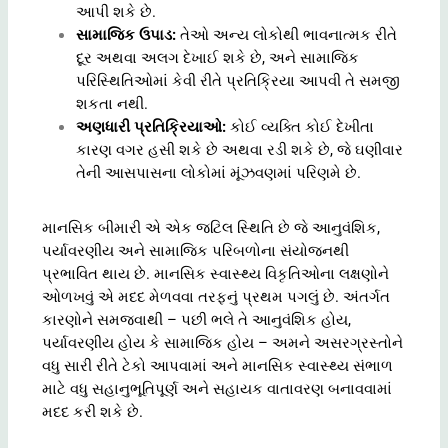
આપી શકે છે.
સામાજિક ઉપાડ:
તેઓ અન્ય લોકોથી ભાવનાત્મક રીતે
દૂર અથવા અલગ દેખાઈ શકે છે, અને સામાજિક
પરિસ્થિતિઓમાં કેવી રીતે પ્રતિક્રિયા આપવી તે સમજી
શકતા નથી.
અણધારી પ્રતિક્રિયાઓ:
કોઈ વ્યક્તિ કોઈ દેખીતા
કારણ વગર હસી શકે છે અથવા રડી શકે છે, જે ઘણીવાર
તેની આસપાસના લોકોમાં મૂંઝવણમાં પરિણમે છે.
માનસિક બીમારી એ એક જટિલ સ્થિતિ છે જે આનુવંશિક,
પર્યાવરણીય અને સામાજિક પરિબળોના સંયોજનથી
પ્રભાવિત થાય છે. માનસિક સ્વાસ્થ્ય વિકૃતિઓના લક્ષણોને
ઓળખવું એ મદદ મેળવવા તરફનું પ્રથમ પગલું છે. અંતર્ગત
કારણોને સમજવાથી – પછી ભલે તે આનુવંશિક હોય,
પર્યાવરણીય હોય કે સામાજિક હોય – અમને અસરગ્રસ્તોને
વધુ સારી રીતે ટેકો આપવામાં અને માનસિક સ્વાસ્થ્ય સંભાળ
માટે વધુ સહાનુભૂતિપૂર્ણ અને સહાયક વાતાવરણ બનાવવામાં
મદદ કરી શકે છે.