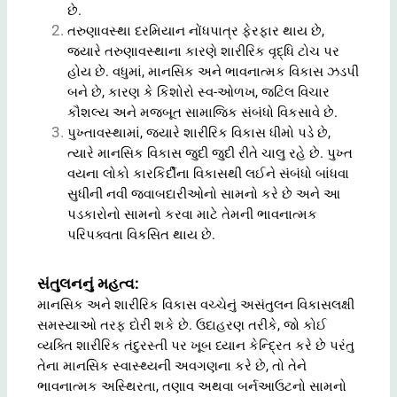
છે.
તરુણાવસ્થા દરમિયાન નોંધપાત્ર ફેરફાર થાય છે,
જ્યારે તરુણાવસ્થાના કારણે શારીરિક વૃદ્ધિ ટોચ પર
હોય છે. વધુમાં, માનસિક અને ભાવનાત્મક વિકાસ ઝડપી
બને છે, કારણ કે કિશોરો સ્વ-ઓળખ, જટિલ વિચાર
કૌશલ્ય અને મજબૂત સામાજિક સંબંધો વિકસાવે છે.
પુખ્તાવસ્થામાં, જ્યારે શારીરિક વિકાસ ધીમો પડે છે,
ત્યારે માનસિક વિકાસ જુદી જુદી રીતે ચાલુ રહે છે. પુખ્ત
વયના લોકો કારકિર્દીના વિકાસથી લઈને સંબંધો બાંધવા
સુધીની નવી જવાબદારીઓનો સામનો કરે છે અને આ
પડકારોનો સામનો કરવા માટે તેમની ભાવનાત્મક
પરિપક્વતા વિકસિત થાય છે.
સંતુલનનું મહત્વ:
માનસિક અને શારીરિક વિકાસ વચ્ચેનું અસંતુલન વિકાસલક્ષી
સમસ્યાઓ તરફ દોરી શકે છે. ઉદાહરણ તરીકે, જો કોઈ
વ્યક્તિ શારીરિક તંદુરસ્તી પર ખૂબ ધ્યાન કેન્દ્રિત કરે છે પરંતુ
તેના માનસિક સ્વાસ્થ્યની અવગણના કરે છે, તો તેને
ભાવનાત્મક અસ્થિરતા, તણાવ અથવા બર્નઆઉટનો સામનો