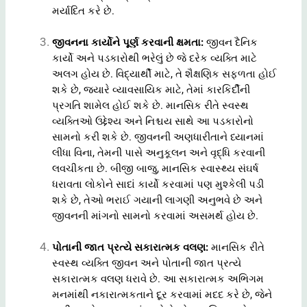
મર્યાદિત કરે છે.
જીવનના કાર્યોને પૂર્ણ કરવાની ક્ષમતા:
જીવન દૈનિક
કાર્યો અને પડકારોથી ભરેલું છે જે દરેક વ્યક્તિ માટે
અલગ હોય છે. વિદ્યાર્થી માટે, તે શૈક્ષણિક સફળતા હોઈ
શકે છે, જ્યારે વ્યાવસાયિક માટે, તેમાં કારકિર્દીની
પ્રગતિ શામેલ હોઈ શકે છે. માનસિક રીતે સ્વસ્થ
વ્યક્તિઓ ઉદ્દેશ્ય અને નિશ્ચય સાથે આ પડકારોનો
સામનો કરી શકે છે. જીવનની અણધારીતાને ધ્યાનમાં
લીધા વિના, તેમની પાસે અનુકૂલન અને વૃદ્ધિ કરવાની
લવચીકતા છે. બીજી બાજુ, માનસિક સ્વાસ્થ્ય સંઘર્ષ
ધરાવતા લોકોને સાદાં કાર્યો કરવામાં પણ મુશ્કેલી પડી
શકે છે, તેઓ ભરાઈ ગયાની લાગણી અનુભવે છે અને
જીવનની માંગનો સામનો કરવામાં અસમર્થ હોય છે.
પોતાની જાત પ્રત્યે સકારાત્મક વલણ:
માનસિક રીતે
સ્વસ્થ વ્યક્તિ જીવન અને પોતાની જાત પ્રત્યે
સકારાત્મક વલણ ધરાવે છે. આ સકારાત્મક અભિગમ
મનમાંથી નકારાત્મકતાને દૂર કરવામાં મદદ કરે છે, જેને