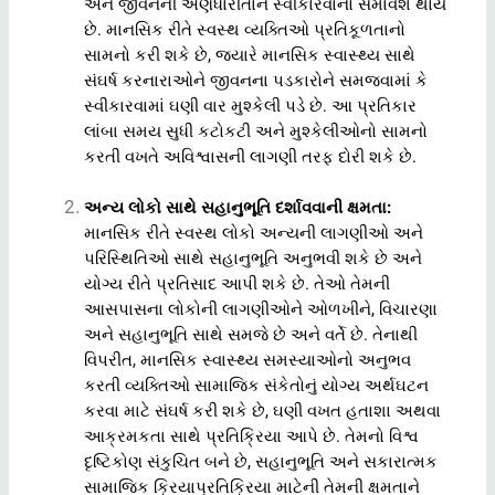
અને જીવનની અણધારીતાને સ્વીકારવાનો સમાવેશ થાય
છે. માનસિક રીતે સ્વસ્થ વ્યક્તિઓ પ્રતિકૂળતાનો
સામનો કરી શકે છે, જ્યારે માનસિક સ્વાસ્થ્ય સાથે
સંઘર્ષ કરનારાઓને જીવનના પડકારોને સમજવામાં કે
સ્વીકારવામાં ઘણી વાર મુશ્કેલી પડે છે. આ પ્રતિકાર
લાંબા સમય સુધી કટોકટી અને મુશ્કેલીઓનો સામનો
કરતી વખતે અવિશ્વાસની લાગણી તરફ દોરી શકે છે.
અન્ય લોકો સાથે સહાનુભૂતિ દર્શાવવાની ક્ષમતા:
માનસિક રીતે સ્વસ્થ લોકો અન્યની લાગણીઓ અને
પરિસ્થિતિઓ સાથે સહાનુભૂતિ અનુભવી શકે છે અને
યોગ્ય રીતે પ્રતિસાદ આપી શકે છે. તેઓ તેમની
આસપાસના લોકોની લાગણીઓને ઓળખીને, વિચારણા
અને સહાનુભૂતિ સાથે સમજે છે અને વર્તે છે. તેનાથી
વિપરીત, માનસિક સ્વાસ્થ્ય સમસ્યાઓનો અનુભવ
કરતી વ્યક્તિઓ સામાજિક સંકેતોનું યોગ્ય અર્થઘટન
કરવા માટે સંઘર્ષ કરી શકે છે, ઘણી વખત હતાશા અથવા
આક્રમકતા સાથે પ્રતિક્રિયા આપે છે. તેમનો વિશ્વ
દૃષ્ટિકોણ સંકુચિત બને છે, સહાનુભૂતિ અને સકારાત્મક
સામાજિક ક્રિયાપ્રતિક્રિયા માટેની તેમની ક્ષમતાને