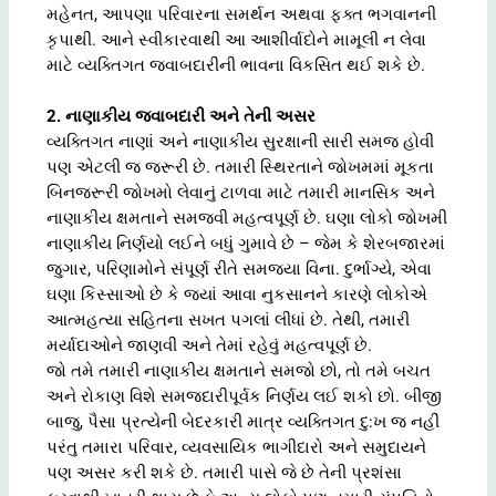
મહેનત, આપણા પરિવારના સમર્થન અથવા ફક્ત ભગવાનની
કૃપાથી. આને સ્વીકારવાથી આ આશીર્વાદોને મામૂલી ન લેવા
માટે વ્યક્તિગત જવાબદારીની ભાવના વિકસિત થઈ શકે છે.
2. નાણાકીય જવાબદારી અને તેની અસર
વ્યક્તિગત નાણાં અને નાણાકીય સુરક્ષાની સારી સમજ હોવી
પણ એટલી જ જરૂરી છે. તમારી સ્થિરતાને જોખમમાં મૂકતા
બિનજરૂરી જોખમો લેવાનું ટાળવા માટે તમારી માનસિક અને
નાણાકીય ક્ષમતાને સમજવી મહત્વપૂર્ણ છે. ઘણા લોકો જોખમી
નાણાકીય નિર્ણયો લઈને બધું ગુમાવે છે – જેમ કે શેરબજારમાં
જુગાર, પરિણામોને સંપૂર્ણ રીતે સમજ્યા વિના. દુર્ભાગ્યે, એવા
ઘણા કિસ્સાઓ છે કે જ્યાં આવા નુકસાનને કારણે લોકોએ
આત્મહત્યા સહિતના સખત પગલાં લીધાં છે. તેથી, તમારી
મર્યાદાઓને જાણવી અને તેમાં રહેવું મહત્વપૂર્ણ છે.
જો તમે તમારી નાણાકીય ક્ષમતાને સમજો છો, તો તમે બચત
અને રોકાણ વિશે સમજદારીપૂર્વક નિર્ણય લઈ શકો છો. બીજી
બાજુ, પૈસા પ્રત્યેની બેદરકારી માત્ર વ્યક્તિગત દુ:ખ જ નહીં
પરંતુ તમારા પરિવાર, વ્યવસાયિક ભાગીદારો અને સમુદાયને
પણ અસર કરી શકે છે. તમારી પાસે જે છે તેની પ્રશંસા