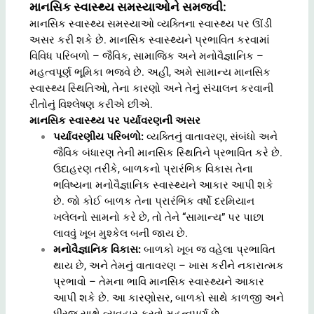
માનસિક સ્વાસ્થ્ય સમસ્યાઓને સમજવી:
માનસિક સ્વાસ્થ્ય સમસ્યાઓ વ્યક્તિના સ્વાસ્થ્ય પર ઊંડી
અસર કરી શકે છે. માનસિક સ્વાસ્થ્યને પ્રભાવિત કરવામાં
વિવિધ પરિબળો – જૈવિક, સામાજિક અને મનોવૈજ્ઞાનિક –
મહત્વપૂર્ણ ભૂમિકા ભજવે છે. અહીં, અમે સામાન્ય માનસિક
સ્વાસ્થ્ય સ્થિતિઓ, તેના કારણો અને તેનું સંચાલન કરવાની
રીતોનું વિશ્લેષણ કરીએ છીએ.
માનસિક સ્વાસ્થ્ય પર પર્યાવરણની અસર
પર્યાવરણીય પરિબળો:
વ્યક્તિનું વાતાવરણ, સંબંધો અને
જૈવિક બંધારણ તેની માનસિક સ્થિતિને પ્રભાવિત કરે છે.
ઉદાહરણ તરીકે, બાળકનો પ્રારંભિક વિકાસ તેના
ભવિષ્યના મનોવૈજ્ઞાનિક સ્વાસ્થ્યને આકાર આપી શકે
છે. જો કોઈ બાળક તેના પ્રારંભિક વર્ષો દરમિયાન
ખલેલનો સામનો કરે છે, તો તેને “સામાન્ય” પર પાછા
લાવવું ખૂબ મુશ્કેલ બની જાય છે.
મનોવૈજ્ઞાનિક વિકાસ:
બાળકો ખૂબ જ વહેલા પ્રભાવિત
થાય છે, અને તેમનું વાતાવરણ – ખાસ કરીને નકારાત્મક
પ્રભાવો – તેમના ભાવિ માનસિક સ્વાસ્થ્યને આકાર
આપી શકે છે. આ કારણોસર, બાળકો સાથે કાળજી અને