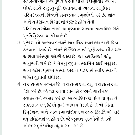
સમસ્યાઓનો અનુભવ કરતા લોકોને ઘણીવાર અન્ય
લોકો સાથે સહાનુભૂતિ દર્શાવવામાં અથવા સંતુલિત
પરિપ્રેક્ષ્યથી વિશ્વને સમજવામાં મુશ્કેલી પડે છે. શાંત
અને તર્કસંગત વિચારની જરૂર હોય તેવી
પરિસ્થિતિઓમાં તેઓ આક્રમક અથવા અતાર્કિક રીતે
પ્રતિક્રિયા આપી શકે છે.
પ્રેરણાનો અભાવ જ્યારે માનસિક સ્વાસ્થ્ય સાથે ચેડા
કરવામાં આવે છે, ત્યારે રોજિંદા કાર્યો પૂર્ણ કરવાની ઇચ્છા
અથવા પ્રેરણા ઓછી થાય છે. આ વ્યક્તિઓ એવું
અનુભવી શકે છે કે તેમનું જીવન સ્થગિત થઈ ગયું છે,
અને ધ્યેય પ્રાપ્ત કરવા અથવા પડકારો સ્વીકારવાની
શક્તિ ગુમાવી દીધી છે.
નકારાત્મક સ્વ-દ્રષ્ટિ નકારાત્મકતા વધુ નકારાત્મકતા
પેદા કરે છે, જે વ્યક્તિના માનસિક અને શારીરિક
સ્વાસ્થ્યને અસર કરે છે. જે વ્યક્તિઓ પોતાના પ્રત્યે
સકારાત્મક દૃષ્ટિકોણનો અભાવ ધરાવે છે તેઓ ચિંતા,
ડિપ્રેશન અને અન્ય માનસિક સ્વાસ્થ્ય સ્થિતિઓ માટે
વધુ સંવેદનશીલ હોય છે, જે જીવન પ્રત્યેનો તેમનો
એકંદર દૃષ્ટિકોણ વધુ ખરાબ કરે છે.