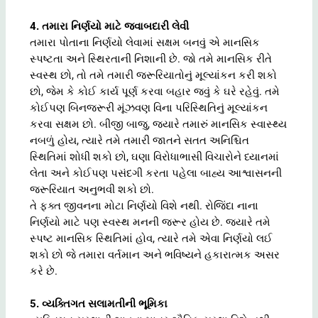
4. તમારા નિર્ણયો માટે જવાબદારી લેવી
તમારા પોતાના નિર્ણયો લેવામાં સક્ષમ બનવું એ માનસિક
સ્પષ્ટતા અને સ્થિરતાની નિશાની છે. જો તમે માનસિક રીતે
સ્વસ્થ છો, તો તમે તમારી જરૂરિયાતોનું મૂલ્યાંકન કરી શકો
છો, જેમ કે કોઈ કાર્ય પૂર્ણ કરવા બહાર જવું કે ઘરે રહેવું. તમે
કોઈપણ બિનજરૂરી મૂંઝવણ વિના પરિસ્થિતિનું મૂલ્યાંકન
કરવા સક્ષમ છો. બીજી બાજુ, જ્યારે તમારું માનસિક સ્વાસ્થ્ય
નબળું હોય, ત્યારે તમે તમારી જાતને સતત અનિશ્ચિત
સ્થિતિમાં શોધી શકો છો, ઘણા વિરોધાભાસી વિચારોને ધ્યાનમાં
લેતા અને કોઈપણ પસંદગી કરતા પહેલા બાહ્ય આશ્વાસનની
જરૂરિયાત અનુભવી શકો છો.
તે ફક્ત જીવનના મોટા નિર્ણયો વિશે નથી. રોજિંદા નાના
નિર્ણયો માટે પણ સ્વસ્થ મનની જરૂર હોય છે. જ્યારે તમે
સ્પષ્ટ માનસિક સ્થિતિમાં હોવ, ત્યારે તમે એવા નિર્ણયો લઈ
શકો છો જે તમારા વર્તમાન અને ભવિષ્યને હકારાત્મક અસર
કરે છે.
5. વ્યક્તિગત સલામતીની ભૂમિકા