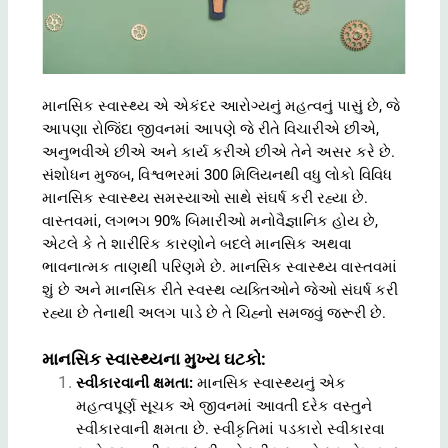
માનસિક સ્વાસ્થ્ય એ એકંદર આરોગ્યનું મહત્વનું પાસું છે, જે
આપણા રોજિંદા જીવનમાં આપણે જે રીતે વિચારીએ છીએ,
અનુભવીએ છીએ અને કાર્ય કરીએ છીએ તેને અસર કરે છે.
સંશોધન મુજબ, વિશ્વભરમાં 300 મિલિયનથી વધુ લોકો વિવિધ
માનસિક સ્વાસ્થ્ય સમસ્યાઓ સાથે સંઘર્ષ કરી રહ્યા છે.
વાસ્તવમાં, લગભગ 90% બિમારીઓ મનોવૈજ્ઞાનિક હોય છે,
એટલે કે તે શારીરિક કારણોને બદલે માનસિક અથવા
ભાવનાત્મક તાણથી પરિણમે છે. માનસિક સ્વાસ્થ્ય વાસ્તવમાં
શું છે અને માનસિક રીતે સ્વસ્થ વ્યક્તિઓને જેઓ સંઘર્ષ કરી
રહ્યા છે તેનાથી અલગ પાડે છે તે ચિહ્નો સમજવું જરૂરી છે.
માનસિક સ્વાસ્થ્યના મુખ્ય ઘટકો:
સ્વીકારવાની ક્ષમતા:
માનસિક સ્વાસ્થ્યનું એક
મહત્વપૂર્ણ સૂચક એ જીવનમાં આવતી દરેક વસ્તુને
સ્વીકારવાની ક્ષમતા છે. સ્વીકૃતિમાં પડકારો સ્વીકારવા