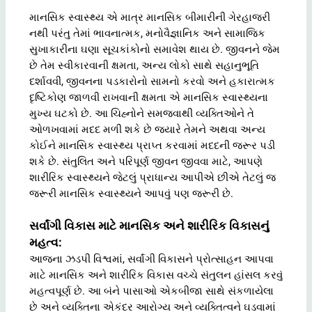
માનસિક સ્વાસ્થ્ય એ માત્ર માનસિક બીમારીની ગેરહાજરી
નથી પરંતુ તેમાં ભાવનાત્મક, મનોવૈજ્ઞાનિક અને સામાજિક
સુખાકારીના ઘણા સૂચકાંકોનો સમાવેશ થાય છે. જીવનને જેમ
છે તેમ સ્વીકારવાની ક્ષમતા, અન્ય લોકો સાથે સહાનુભૂતિ
દર્શાવવી, જીવનના પડકારોનો સામનો કરવો અને હકારાત્મક
દૃષ્ટિકોણ જાળવી રાખવાની ક્ષમતા એ માનસિક સ્વાસ્થ્યના
મુખ્ય ઘટકો છે. આ ચિહ્નોને સમજવાથી વ્યક્તિઓને તે
ઓળખવામાં મદદ મળી શકે છે જ્યારે તેમને અથવા અન્ય
કોઈને માનસિક સ્વાસ્થ્ય પ્રાપ્ત કરવામાં મદદની જરૂર પડી
શકે છે. સંતુલિત અને પરિપૂર્ણ જીવન જીવવા માટે, આપણે
શારીરિક સ્વાસ્થ્યને જેટલું પ્રાધાન્ય આપીએ છીએ તેટલું જ
જરૂરી માનસિક સ્વાસ્થ્યને આપવું પણ જરૂરી છે.
સર્વાંગી વિકાસ માટે માનસિક અને શારીરિક વિકાસનું
મહત્વ:
આજના ઝડપી વિશ્વમાં, સર્વાંગી વિકાસને પ્રોત્સાહન આપવા
માટે માનસિક અને શારીરિક વિકાસ વચ્ચે સંતુલન હાંસલ કરવું
મહત્વપૂર્ણ છે. આ બંને પાસાઓ એકબીજા સાથે સંકળાયેલા
છે અને વ્યક્તિના એકંદર આરોગ્ય અને વ્યક્તિત્વને ઘડવામાં