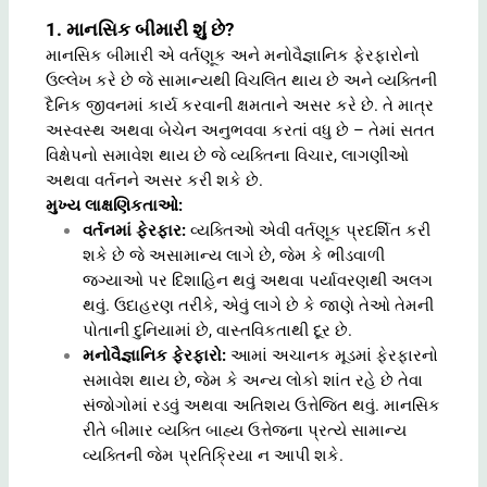
1. માનસિક બીમારી શું છે?
માનસિક બીમારી એ વર્તણૂક અને મનોવૈજ્ઞાનિક ફેરફારોનો
ઉલ્લેખ કરે છે જે સામાન્યથી વિચલિત થાય છે અને વ્યક્તિની
દૈનિક જીવનમાં કાર્ય કરવાની ક્ષમતાને અસર કરે છે. તે માત્ર
અસ્વસ્થ અથવા બેચેન અનુભવવા કરતાં વધુ છે – તેમાં સતત
વિક્ષેપનો સમાવેશ થાય છે જે વ્યક્તિના વિચાર, લાગણીઓ
અથવા વર્તનને અસર કરી શકે છે.
મુખ્ય લાક્ષણિકતાઓ:
વર્તનમાં ફેરફાર:
વ્યક્તિઓ એવી વર્તણૂક પ્રદર્શિત કરી
શકે છે જે અસામાન્ય લાગે છે, જેમ કે ભીડવાળી
જગ્યાઓ પર દિશાહિન થવું અથવા પર્યાવરણથી અલગ
થવું. ઉદાહરણ તરીકે, એવું લાગે છે કે જાણે તેઓ તેમની
પોતાની દુનિયામાં છે, વાસ્તવિકતાથી દૂર છે.
મનોવૈજ્ઞાનિક ફેરફારો:
આમાં અચાનક મૂડમાં ફેરફારનો
સમાવેશ થાય છે, જેમ કે અન્ય લોકો શાંત રહે છે તેવા
સંજોગોમાં રડવું અથવા અતિશય ઉત્તેજિત થવું. માનસિક
રીતે બીમાર વ્યક્તિ બાહ્ય ઉત્તેજના પ્રત્યે સામાન્ય
વ્યક્તિની જેમ પ્રતિક્રિયા ન આપી શકે.