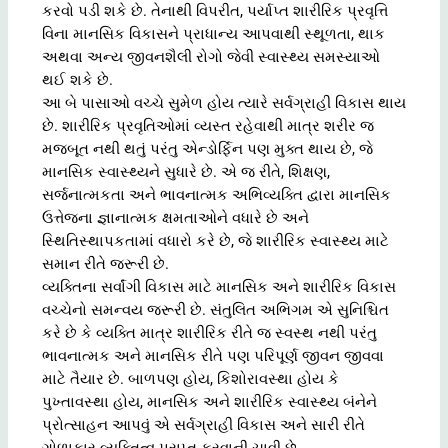
કરવો પડી શકે છે. તેનાથી વિપરીત, પર્યાપ્ત શારીરિક પ્રવૃત્તિ
વિના માનસિક વિકાસને પ્રાધાન્ય આપવાથી સ્થૂળતા, થાક
અથવા અન્ય જીવનશૈલી રોગો જેવી સ્વાસ્થ્ય સમસ્યાઓ
થઈ શકે છે.
આ બે પાસાઓ વચ્ચે સુમેળ હોય ત્યારે સર્વગ્રાહી વિકાસ થાય
છે. શારીરિક પ્રવૃતિઓમાં વ્યસ્ત રહેવાથી માત્ર શરીર જ
મજબૂત નથી થતું પરંતુ એન્ડોર્ફિન પણ મુક્ત થાય છે, જે
માનસિક સ્વાસ્થ્યને સુધારે છે. એ જ રીતે, શિક્ષણ,
સર્જનાત્મકતા અને ભાવનાત્મક અભિવ્યક્તિ દ્વારા માનસિક
ઉત્તેજના જ્ઞાનાત્મક ક્ષમતાઓને વધારે છે અને
સ્થિતિસ્થાપકતામાં વધારો કરે છે, જે શારીરિક સ્વાસ્થ્ય માટે
સમાન રીતે જરૂરી છે.
વ્યક્તિના સર્વાંગી વિકાસ માટે માનસિક અને શારીરિક વિકાસ
વચ્ચેનો સમન્વય જરૂરી છે. સંતુલિત અભિગમ એ સુનિશ્ચિત
કરે છે કે વ્યક્તિ માત્ર શારીરિક રીતે જ સ્વસ્થ નથી પરંતુ
ભાવનાત્મક અને માનસિક રીતે પણ પરિપૂર્ણ જીવન જીવવા
માટે તૈયાર છે. બાળપણ હોય, કિશોરાવસ્થા હોય કે
પુખ્તાવસ્થા હોય, માનસિક અને શારીરિક સ્વાસ્થ્ય બંનેને
પ્રોત્સાહન આપવું એ સર્વગ્રાહી વિકાસ અને સારી રીતે
ગોળાકાર વ્યક્તિત્વ પ્રાપ્ત કરવાની ચાવી છે.