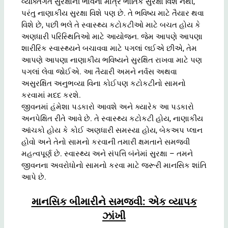
વ્યક્તિગત સુરક્ષાની ભાવના માત્ર ભૌતિક સુરક્ષા વિશે નથી,
પરંતુ નાણાકીય સુરક્ષા વિશે પણ છે. તે ભવિષ્ય માટે તૈયાર થવા
વિશે છે, પછી ભલે તે સ્વાસ્થ્ય કટોકટીઓ માટે બચત હોય કે
અણધારી પરિસ્થિતિઓ માટે આયોજન. જેમ આપણે આપણા
શારીરિક સ્વાસ્થ્યને બચાવવા માટે પગલાં લઈએ છીએ, તેમ
આપણે આપણા નાણાકીય ભવિષ્યને સુરક્ષિત રાખવા માટે પણ
પગલાં લેવા જોઈએ. આ તૈયારી અમને નર્વસ અથવા
અસુરક્ષિત અનુભવ્યા વિના કોઈપણ કટોકટીનો સામનો
કરવામાં મદદ કરશે.
જીવનમાં હંમેશા પડકારો આવશે અને ક્યારેક આ પડકારો
અનપેક્ષિત રીતે આવે છે. તે સ્વાસ્થ્ય કટોકટી હોય, નાણાકીય
આંચકો હોય કે કોઈ અણધારી સમસ્યા હોય, બેકઅપ પ્લાન
હોવો અને તેનો સામનો કરવાની તમારી ક્ષમતાને સમજવી
મહત્વપૂર્ણ છે. સ્વાસ્થ્ય અને સંપત્તિ બંનેમાં સુરક્ષા – તમને
જીવનના અવરોધોનો સામનો કરવા માટે જરૂરી માનસિક શાંતિ
આપે છે.
માનસિક બીમારીને સમજવી: એક વ્યાપક
ઝાંખી