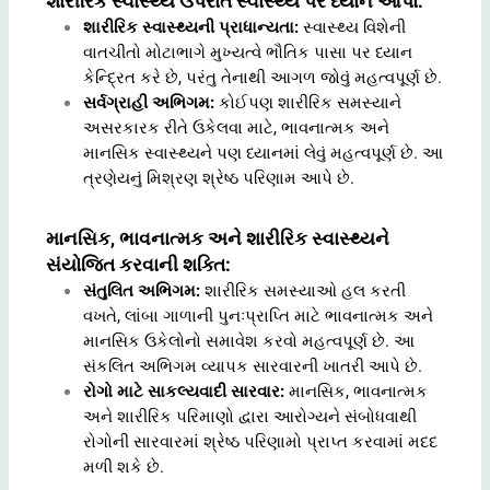
શારીરિક સ્વાસ્થ્ય ઉપરાંત સ્વાસ્થ્ય પર ધ્યાન આપો:
શારીરિક સ્વાસ્થ્યની પ્રાધાન્યતા:
સ્વાસ્થ્ય વિશેની
વાતચીતો મોટાભાગે મુખ્યત્વે ભૌતિક પાસા પર ધ્યાન
કેન્દ્રિત કરે છે, પરંતુ તેનાથી આગળ જોવું મહત્વપૂર્ણ છે.
સર્વગ્રાહી અભિગમ:
કોઈપણ શારીરિક સમસ્યાને
અસરકારક રીતે ઉકેલવા માટે, ભાવનાત્મક અને
માનસિક સ્વાસ્થ્યને પણ ધ્યાનમાં લેવું મહત્વપૂર્ણ છે. આ
ત્રણેયનું મિશ્રણ શ્રેષ્ઠ પરિણામ આપે છે.
માનસિક, ભાવનાત્મક અને શારીરિક સ્વાસ્થ્યને
સંયોજિત કરવાની શક્તિ:
સંતુલિત અભિગમ:
શારીરિક સમસ્યાઓ હલ કરતી
વખતે, લાંબા ગાળાની પુનઃપ્રાપ્તિ માટે ભાવનાત્મક અને
માનસિક ઉકેલોનો સમાવેશ કરવો મહત્વપૂર્ણ છે. આ
સંકલિત અભિગમ વ્યાપક સારવારની ખાતરી આપે છે.
રોગો માટે સાકલ્યવાદી સારવાર:
માનસિક, ભાવનાત્મક
અને શારીરિક પરિમાણો દ્વારા આરોગ્યને સંબોધવાથી
રોગોની સારવારમાં શ્રેષ્ઠ પરિણામો પ્રાપ્ત કરવામાં મદદ
મળી શકે છે.