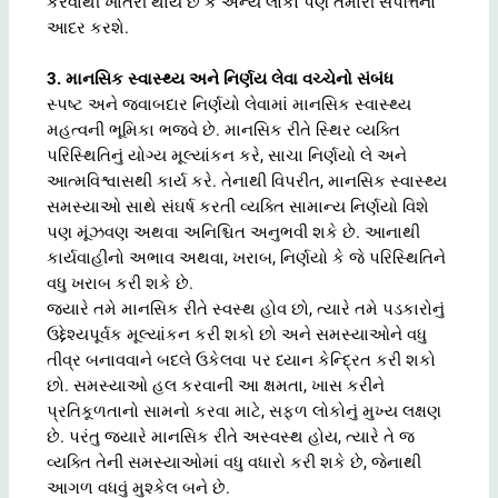
કરવાથી ખાતરી થાય છે કે અન્ય લોકો પણ તમારી સંપત્તિનો
આદર કરશે.
3. માનસિક સ્વાસ્થ્ય અને નિર્ણય લેવા વચ્ચેનો સંબંધ
સ્પષ્ટ અને જવાબદાર નિર્ણયો લેવામાં માનસિક સ્વાસ્થ્ય
મહત્વની ભૂમિકા ભજવે છે. માનસિક રીતે સ્થિર વ્યક્તિ
પરિસ્થિતિનું યોગ્ય મૂલ્યાંકન કરે, સાચા નિર્ણયો લે અને
આત્મવિશ્વાસથી કાર્ય કરે. તેનાથી વિપરીત, માનસિક સ્વાસ્થ્ય
સમસ્યાઓ સાથે સંઘર્ષ કરતી વ્યક્તિ સામાન્ય નિર્ણયો વિશે
પણ મૂંઝવણ અથવા અનિશ્ચિત અનુભવી શકે છે. આનાથી
કાર્યવાહીનો અભાવ અથવા, ખરાબ, નિર્ણયો કે જે પરિસ્થિતિને
વધુ ખરાબ કરી શકે છે.
જ્યારે તમે માનસિક રીતે સ્વસ્થ હોવ છો, ત્યારે તમે પડકારોનું
ઉદ્દેશ્યપૂર્વક મૂલ્યાંકન કરી શકો છો અને સમસ્યાઓને વધુ
તીવ્ર બનાવવાને બદલે ઉકેલવા પર ધ્યાન કેન્દ્રિત કરી શકો
છો. સમસ્યાઓ હલ કરવાની આ ક્ષમતા, ખાસ કરીને
પ્રતિકૂળતાનો સામનો કરવા માટે, સફળ લોકોનું મુખ્ય લક્ષણ
છે. પરંતુ જ્યારે માનસિક રીતે અસ્વસ્થ હોય, ત્યારે તે જ
વ્યક્તિ તેની સમસ્યાઓમાં વધુ વધારો કરી શકે છે, જેનાથી
આગળ વધવું મુશ્કેલ બને છે.