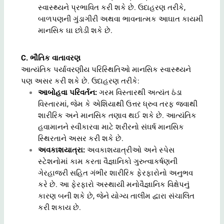
સ્વાસ્થ્યને પ્રભાવિત કરી શકે છે. ઉદાહરણ તરીકે,
બાળપણની ગુંડાગીરી અથવા ભાવનાત્મક આઘાત કાયમી
માનસિક ઘા છોડી શકે છે.
C
. ભૌતિક વાતાવરણ
આત્યંતિક પર્યાવરણીય પરિસ્થિતિઓ માનસિક સ્વાસ્થ્યને
પણ અસર કરી શકે છે. ઉદાહરણ તરીકે:
આબોહવા પરિવર્તન:
ગરમ વિસ્તારથી અત્યંત ઠંડા
વિસ્તારમાં, જેમ કે એશિયાથી ઉત્તર ધ્રુવ તરફ જવાથી
શારીરિક અને માનસિક તણાવ થઈ શકે છે. આત્યંતિક
હવામાનને સ્વીકારવા માટે શરીરનો સંઘર્ષ માનસિક
સ્થિરતાને અસર કરી શકે છે.
અવકાશયાત્રા:
અવકાશયાત્રીઓ અને સ્પેસ
સ્ટેશનોમાં કામ કરતા વૈજ્ઞાનિકો ગુરુત્વાકર્ષણની
ગેરહાજરી સહિત ગંભીર શારીરિક ફેરફારોનો અનુભવ
કરે છે. આ ફેરફારો અસ્થાયી મનોવૈજ્ઞાનિક વિક્ષેપનું
કારણ બની શકે છે, જેને યોગ્ય તાલીમ દ્વારા સંચાલિત
કરી શકાય છે.