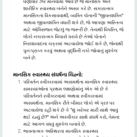
ઘણીવાર ઝેર માનવામાં આવે છે જે માનસિક અને
શારીરિક સ્વાસ્થ્ય બંનેને અસર કરે છે. સકારાત્મક
માનસિકતા વિકસાવવાથી, વ્યક્તિ પોતાની “જીવનશક્તિ”
અથવા જીવનશક્તિ વધારી શકે છે, જે આપણા અસ્તિત્વ
માટે ઓક્સિજન જેટલું જ જરૂરી છે. તેનાથી વિપરિત, જે
લોકો નકારાત્મક વિચારો ધરાવે છે તેઓ પોતાને
નિરાશાવાદના ચક્રમાં અટવાયેલા જોઈ શકે છે, જેનાથી
પુનઃપ્રાપ્ત કરવું અથવા વૃદ્ધિની તકો જોવાનું મુશ્કેલ
બને છે.
માનસિક સ્વાસ્થ્ય સંઘર્ષના ચિહ્નો:
પરિવર્તન સ્વીકારવામાં અસમર્થતા માનસિક સ્વાસ્થ્ય
સમસ્યાઓના પ્રથમ લક્ષણોમાંનું એક એ છે કે
પરિવર્તનને સ્વીકારવામાં અથવા સ્વીકારવામાં
અસમર્થતા. માનસિક રીતે બીમાર લોકો એ પ્રશ્ન પર
અટવાયેલા રહી શકે છે કે “શું ખરેખર મારી સાથે આવું
થઈ રહ્યું છે?” અને અસ્વીકાર સાથે સંઘર્ષ કરો, તેમના
માટે આગળ વધવું મુશ્કેલ બનાવે છે.
ભાવનાત્મક અસ્થિરતા માનસિક સ્વાસ્થ્ય