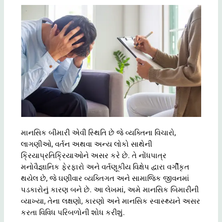
માનસિક બીમારી એવી સ્થિતિ છે જે વ્યક્તિના વિચારો,
લાગણીઓ, વર્તન અથવા અન્ય લોકો સાથેની
ક્રિયાપ્રતિક્રિયાઓને અસર કરે છે. તે નોંધપાત્ર
મનોવૈજ્ઞાનિક ફેરફારો અને વર્તણૂકીય વિક્ષેપ દ્વારા વર્ગીકૃત
થયેલ છે, જે ઘણીવાર વ્યક્તિગત અને સામાજિક જીવનમાં
પડકારોનું કારણ બને છે. આ લેખમાં, અમે માનસિક બિમારીની
વ્યાખ્યા, તેના લક્ષણો, કારણો અને માનસિક સ્વાસ્થ્યને અસર
કરતા વિવિધ પરિબળોની શોધ કરીશું.