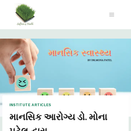
INSTITUTE ARTICLES
માનસિક આરોગ્ય ડો. મોના
પટેલ દ્વારા