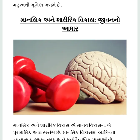
મહત્વની ભૂમિકા ભજવે છે.
માનસિક અને શારીરિક વિકાસ: જીવનનો
આધાર
માનસિક અને શારીરિક વિકાસ એ માનવ વિકાસના બે
પ્રાથમિક આધારસ્તંભ છે. માનસિક વિકાસમાં વ્યક્તિના
જ્ઞાનાત્મક, ભાવનાત્મક અને મનોવૈજ્ઞાનિક પાસાઓનો