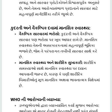
સલાહ અને સારવાર પ્રોટોકોલને વિશ્વાસપૂર્વક અનુસરે
છે, અને તેમના આરોગ્યસંભાળ પ્રદાતાને સારવાર માટે
મહત્વપૂર્ણ માર્ગદર્શિકા તરીકે જુએ છે.
કુદરતી અને વૈકલ્પિક દવામાં માનસિક સ્વાસ્થ્ય:
વૈકલ્પિક સારવારમાં ભરોસો:
કુદરતી અને વૈકલ્પિક
સારવાર પણ ભરોસા પર ખૂબ આધાર રાખે છે. માનસિક
સ્વાસ્થ્ય તેમની અસરકારકતામાં મહત્વપૂર્ણ ભૂમિકા
ભજવે છે, જેમ તે પરંપરાગત તબીબી સારવાર સાથે કરે
છે.
માનસિક સ્વાસ્થ્ય અને શારીરિક સુખાકારી:
શારીરિક
સમસ્યાઓ સાથે માનસિક સ્વાસ્થ્ય પર ધ્યાન
આપવાની જરૂર છે, કારણ કે ઘણી શારીરિક
બિમારીઓનું મૂળ માનસિક અથવા ભાવનાત્મક વિક્ષેપમાં
છે.
WHO ની આરોગ્યની વ્યાખ્યા:
ડબ્લ્યુએચઓ દ્વારા વ્યાખ્યાયિત કર્યા મુજબ આરોગ્ય:
આરોગ્ય એ માત્ર રોગની ગેરહાજરી નથી પરંતુ સંપૂર્ણ