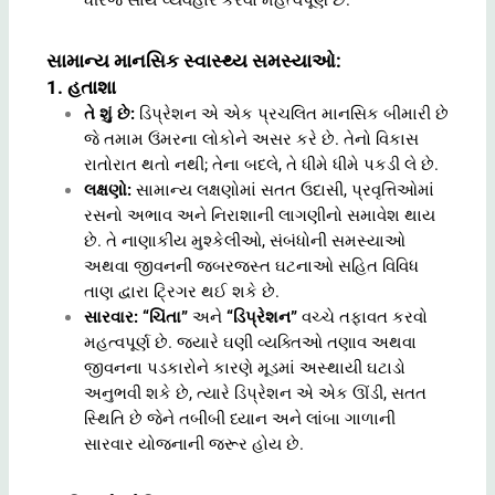
ધીરજ સાથે વ્યવહાર કરવો મહત્વપૂર્ણ છે.
સામાન્ય માનસિક સ્વાસ્થ્ય સમસ્યાઓ:
1. હતાશા
તે શું છે:
ડિપ્રેશન એ એક પ્રચલિત માનસિક બીમારી છે
જે તમામ ઉંમરના લોકોને અસર કરે છે. તેનો વિકાસ
રાતોરાત થતો નથી; તેના બદલે, તે ધીમે ધીમે પકડી લે છે.
લક્ષણો:
સામાન્ય લક્ષણોમાં સતત ઉદાસી, પ્રવૃત્તિઓમાં
રસનો અભાવ અને નિરાશાની લાગણીનો સમાવેશ થાય
છે. તે નાણાકીય મુશ્કેલીઓ, સંબંધોની સમસ્યાઓ
અથવા જીવનની જબરજસ્ત ઘટનાઓ સહિત વિવિધ
તાણ દ્વારા ટ્રિગર થઈ શકે છે.
સારવાર: “ચિંતા”
અને
“ડિપ્રેશન”
વચ્ચે તફાવત કરવો
મહત્વપૂર્ણ છે. જ્યારે ઘણી વ્યક્તિઓ તણાવ અથવા
જીવનના પડકારોને કારણે મૂડમાં અસ્થાયી ઘટાડો
અનુભવી શકે છે, ત્યારે ડિપ્રેશન એ એક ઊંડી, સતત
સ્થિતિ છે જેને તબીબી ધ્યાન અને લાંબા ગાળાની
સારવાર યોજનાની જરૂર હોય છે.