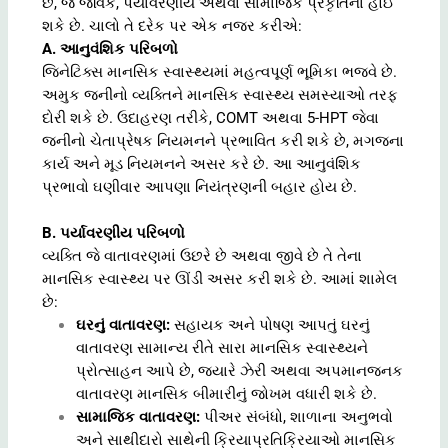
છે, જે જૈવિક, પર્યાવરણીય અથવા સામાજિક પ્રકૃતિના હોઈ
શકે છે. ચાલો તે દરેક પર એક નજર કરીએ:
A. આનુવંશિક પરિબળો
જિનેટિક્સ માનસિક સ્વાસ્થ્યમાં મહત્વપૂર્ણ ભૂમિકા ભજવે છે.
અમુક જનીનો વ્યક્તિને માનસિક સ્વાસ્થ્ય સમસ્યાઓ તરફ
દોરી શકે છે. ઉદાહરણ તરીકે, COMT અથવા 5-HPT જેવા
જનીનો ચેતાપ્રેષક નિયમનને પ્રભાવિત કરી શકે છે, મગજના
કાર્ય અને મૂડ નિયમનને અસર કરે છે. આ આનુવંશિક
પ્રભાવો ઘણીવાર આપણા નિયંત્રણની બહાર હોય છે.
B. પર્યાવરણીય પરિબળો
વ્યક્તિ જે વાતાવરણમાં ઉછરે છે અથવા જીવે છે તે તેના
માનસિક સ્વાસ્થ્ય પર ઊંડી અસર કરી શકે છે. આમાં શામેલ
છે:
ઘરનું વાતાવરણ:
સહાયક અને પોષણ આપતું ઘરનું
વાતાવરણ સામાન્ય રીતે સારા માનસિક સ્વાસ્થ્યને
પ્રોત્સાહન આપે છે, જ્યારે ઝેરી અથવા અપમાનજનક
વાતાવરણ માનસિક બીમારીનું જોખમ વધારી શકે છે.
સામાજિક વાતાવરણ:
પીઅર સંબંધો, શાળાના અનુભવો
અને સાથીદારો સાથેની ક્રિયાપ્રતિક્રિયાઓ માનસિક