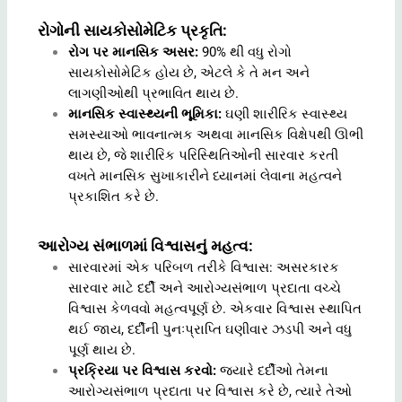
રોગોની સાયકોસોમેટિક પ્રકૃતિ:
રોગ પર માનસિક અસર:
90% થી વધુ રોગો
સાયકોસોમેટિક હોય છે, એટલે કે તે મન અને
લાગણીઓથી પ્રભાવિત થાય છે.
માનસિક સ્વાસ્થ્યની ભૂમિકા:
ઘણી શારીરિક સ્વાસ્થ્ય
સમસ્યાઓ ભાવનાત્મક અથવા માનસિક વિક્ષેપથી ઊભી
થાય છે, જે શારીરિક પરિસ્થિતિઓની સારવાર કરતી
વખતે માનસિક સુખાકારીને ધ્યાનમાં લેવાના મહત્વને
પ્રકાશિત કરે છે.
આરોગ્ય સંભાળમાં વિશ્વાસનું મહત્વ:
સારવારમાં એક પરિબળ તરીકે વિશ્વાસ: અસરકારક
સારવાર માટે દર્દી અને આરોગ્યસંભાળ પ્રદાતા વચ્ચે
વિશ્વાસ કેળવવો મહત્વપૂર્ણ છે. એકવાર વિશ્વાસ સ્થાપિત
થઈ જાય, દર્દીની પુનઃપ્રાપ્તિ ઘણીવાર ઝડપી અને વધુ
પૂર્ણ થાય છે.
પ્રક્રિયા પર વિશ્વાસ કરવો:
જ્યારે દર્દીઓ તેમના
આરોગ્યસંભાળ પ્રદાતા પર વિશ્વાસ કરે છે, ત્યારે તેઓ