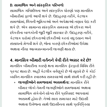
D. સામાજિક અને સાંસ્કૃતિક પરિબળો
સામાજિક ગતિશીલતા અને સાંસ્કૃતિક ધોરણો પણ માનસિક
બીમારીમાં ફાળો આપી શકે છે. ઉદાહરણ તરીકે, કેટલાક
સમાજોમાં, લિંગની ભૂમિકાઓ અને અપેક્ષાઓ તણાવ પેદા કરી
શકે છે. એક સામાન્ય સાંસ્કૃતિક સમસ્યા એ છોકરા અને
છોકરીના બાળકોની જુદી જુદી સારવાર છે. ઉદાહરણ તરીકે,
કેટલાક ઘરોમાં છોકરાઓ છોકરીઓ કરતાં વધુ ધ્યાન અને
સંસાધનો મેળવી શકે છે, જેના કારણે છોકરીઓમાં ઉપેક્ષા
અથવા નીચા આત્મસન્માનની લાગણી થાય છે.
4. માનસિક બીમારી વર્તનને કેવી રીતે અસર કરે છે?
માનસિક બીમારીના કારણે થતા માનસિક ફેરફારો વિવિધ રીતે
પ્રગટ થાય છે. અહીં કેટલીક વર્તણૂકો છે જે સૂચવે છે કે કોઈ
વ્યક્તિ માનસિક સ્વાસ્થ્ય સમસ્યાઓ સાથે સંઘર્ષ કરી રહી છે:
લાગણીઓને સમજવામાં અસમર્થતા:
માનસિક રીતે
બીમાર લોકો તેમની લાગણીઓને સમજવામાં અથવા
સામાજિક સંકેતોને યોગ્ય રીતે પ્રતિસાદ આપવામાં
અસમર્થ હોય છે. તેઓ સારા સમાચાર માટે ઉદાસી
અથવા ઉત્તેજના સાથે ઉદાસીનતા સાથે પ્રતિક્રિયા