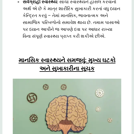
સર્વગ્રાહી સ્વાસ્થ્ય:
સાચા સ્વાસ્થ્યને હાંસલ કરવાનો
અર્થ એ છે કે માત્ર શારીરિક સુખાકારી કરતાં વધુ ધ્યાન
કેન્દ્રિત કરવું – તેમાં માનસિક, ભાવનાત્મક અને
સામાજિક પરિબળોનો સમાવેશ થાય છે. તમામ પાસાઓ
પર ધ્યાન આપીને જ આપણે દવા પર આધાર રાખ્યા
વિના સંપૂર્ણ સ્વાસ્થ્ય પ્રાપ્ત કરી શકીએ છીએ.
માનસિક સ્વાસ્થ્યને સમજવું: મુખ્ય ઘટકો
અને સુખાકારીના સૂચક