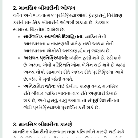
2. માનસિક બીમારીની ઓળખ
વર્તન અને ભાવનાત્મક પ્રતિક્રિયાઓમાં ફેરફારોનું નિરીક્ષણ
કરીને માનસિક બીમારીને ઓળખી શકાય છે. કેટલાક
સામાન્ય ચિહ્નોમાં શામેલ છે:
સાર્વજનિક સ્થળોએ દિશાહિનતા:
વ્યક્તિ તેની
આસપાસના વાતાવરણથી વાકેફ નથી અથવા તેની
આસપાસના લોકોથી અજાણ હોવાનું જણાય છે.
અસંગત પ્રતિક્રિયાઓ:
વ્યક્તિ હસી શકે છે, રડી શકે
છે અથવા એવી પરિસ્થિતિઓમાં બેચેન થઈ શકે છે જ્યાં
અન્ય લોકો સામાન્ય રીતે અલગ રીતે પ્રતિક્રિયા આપે
છે, જેમ કે મૂવી જોતી વખતે.
અનિયમિત વર્તન:
કોઈ દેખીતા કારણ વગર, માનસિક
રીતે બીમાર વ્યક્તિ ભાવનાત્મક રીતે અણધારી દેખાઈ
શકે છે, અને હસવું, રડવું અથવા તો સંપૂર્ણ ઉદાસીનતા
જેવી પ્રતિક્રિયાઓ પ્રદર્શિત કરી શકે છે.
3. માનસિક બીમારીના કારણે
માનસિક બીમારીની શરૂઆત ઘણા પરિબળોને કારણે થઈ શકે