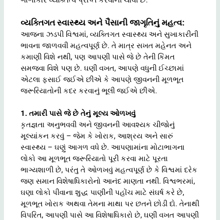
વ્યક્તિગત સ્વાસ્થ્ય અને પૈસાની જાગૃતિનું મહત્વ:
આજના ઝડપી વિશ્વમાં, વ્યક્તિગત સ્વાસ્થ્ય અને સુખાકારીની
ભાવના જાળવવી મહત્વપૂર્ણ છે. તે માત્ર સખત મહેનત અને
કમાણી વિશે નથી, પણ આપણી પાસે જે છે તેની કિંમત
સમજવા વિશે પણ છે. ઘણી વખત, આપણે વધુની ઈચ્છામાં
એટલા ફસાઈ જઈએ છીએ કે આપણે જીવનની મૂળભૂત
જરૂરિયાતોની કદર કરવાનું ભૂલી જઈએ છીએ.
1. તમારી પાસે જે છે તેનું મૂલ્ય ઓળખવું
કૃતજ્ઞતા અનુભવવી અને જીવનની આવશ્યક ચીજોનું
મૂલ્યાંકન કરવું – જેમ કે ખોરાક, આશ્રય અને સારું
સ્વાસ્થ્ય – ઘણું આગળ વધે છે. આપણામાંના મોટાભાગના
લોકો આ મૂળભૂત જરૂરિયાતો પૂરી કરવા માટે પૂરતા
ભાગ્યશાળી છે, પરંતુ તે ઓળખવું મહત્વપૂર્ણ છે કે વિશ્વમાં દરેક
જણ સમાન વિશેષાધિકારોનો આનંદ માણતા નથી. વિશ્વભરમાં,
ઘણા લોકો પીવાના શુદ્ધ પાણીની પહોંચ માટે સંઘર્ષ કરે છે,
મૂળભૂત ખોરાક અથવા તેમના માથા પર છતને છોડી દો. તેનાથી
વિપરિત, આપણી પાસે આ વિશેષાધિકારો છે, ઘણી વખત આપણી