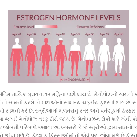
ંતિમ
માસિક
સ્રાવના
૧૨
મહિના
પછી
થાય
છે
.
મેનોપોઝનો
સામનો
ક
રીનો
સામનો
કરશે
.
તે
માદાઓનો
સામાન્ય
ચક્રીય
કુદરતી
ભાગ
છે
.
સ
નો
સામનો
કરે
છે
.
સ્ત્રીઓમાં
બળતરાનું
સ્તર
અને
વર્તણૂકમાં
ફેરફાર
આ
જ્યારે
મેનોપોઝ
તરફ
દોરી
જાય
છે
.
મેનોપૉઝને
રોકી
શકે
એવી
ક
ક
જોખમી
પરિબળો
અથવા
આડઅસરો
કે
જે
સ્ત્રીઓ
દ્વારા
સામનો
ક
તે
જોવા
મળે
છે
.
કેટલાક
કિસ્સાઓમાં
તો
એવું
પણ
જોવા
મળે
છે
કે
સ્