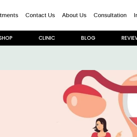
tments
Contact Us
About Us
Consultation
I
SHOP
CLINIC
BLOG
REVIE