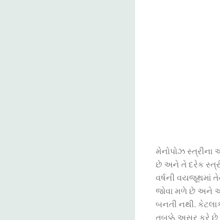
મેનોપોઝ
સ્ત્રીના
અ
છે
અને
તે
દરેક
સ્ત્
વર્ષની
વયજૂથમાં
તે
જોવા
મળે
છે
અને
બનતી
નથી
.
કેટલા
તબક્કે
અસર
કરે
છે