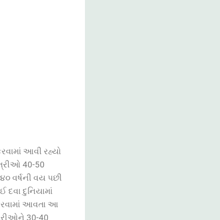
રવામાં
આવી
રહ્યો
્ત્રીઓ
40-50
૪૦
વર્ષની
વય
પછી
ોઈ
દવા
દુનિયામાં
રવામાં
આવતા
આ
ત્રીઓને
30-40