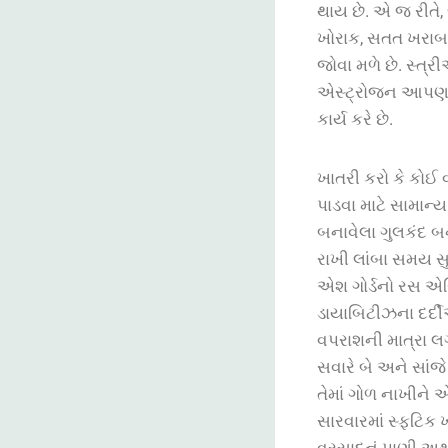
થાય
છે. એ જ રીતે,
ખોરાક, સતત ખરાબ 
જોવા મળે છે. સ્ત્
એસ્ટ્રોજન આપણને ત
કાર્ય કરે છે.
ખાતરી
કરો
કે
કોઈ
પાડવા
માટે
સામાન્ય
બનાવેલા
ગુલકંદ
બ
રાખી
લાંબા
સમય
સ
એશ
ગોર્ડનો
રસ
એસ
ડાયાબિટીઝના
દર્
વપરાશની
માત્રા
લ
સવારે
બે
અને
સાંજે
તેમાં
ગોળ
નાખીને
સારવારમાં
સ્ફટિક
ખ
વરસાદનું
પાણી
અથ