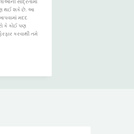
લાઓની સાંદ્રતામાં
ણ થઈ શકે છે. આ
આપવામાં મદદ
રો કે કોઈ પણ
ફેરફાર કરવાથી તમે