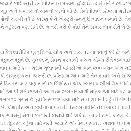
 જ્યારે કોઈ સ્ત્રી મેનોપોઝના તબક્કામાં હોય છે, ત્યારે તેને ગરમ 
મૂડ અને બળતરાનો સામનો કરવો પડે છે. મેનોપોઝલ સ્ટેજમાં શરીરમા
રીઓની ચરબી વધે છે કારણ કે તે એસ્ટ્રોજનનું ઉત્પાદન બનાવે છે. તે
ંદુરસ્ત પણ રાખે છે. ખાતરી કરો કે કોઈ તેને સકારાત્મક રીતે લે છ
વ્યક્તિ
શારીરિક
પ્રવૃત્તિઓ
,
યોગ
અને
ઘાસ
પર
ચાલવાનું
કરે
છે
અને
જીવન
જીવે
છે
.
ગુલકંદનું
સેવન
કરવાથી
પાચન
યોગ્ય
રીતે
જળવાઈ
નાવવા
માટે ૨૦૦ ગ્રામ
ગુલાબની
પાંખડીઓ
અને ૨૦૦ ગ્રામ
ગોળ
લ
ુધી
સંગ્રહ
કરવો
જરૂરી
છે
.
પરિણામ
જોવા
માટે
તેને
સવાર
અને
સાંજ
િડિક
રસ
માટે
પણ
સારો
છે
.
ગિલોયને
એક
ગ્લાસ
પાણીમાં
ઉકાળીને
દીઓ આ પી
શકે
છે
અને આ ગરમ
ઝબકારાવાળી
મહિલાઓ
માટે
પણ
મ
ગભગ ૧૦ ગ્રામ
છે
.
હોર્મોન્સ
જાળવવા
માટે
સાન
શમાની
વટ્ટીની
ગોળ
બે
.
કોથમીર
અને
ફૂદીનાના
પાનની
પેસ્ટ
બનાવીને
તેમાં
બાદમાં
પાણી
એક
ગ્લાસનું
સેવન
કરવાથી
ફાયદો
થઈ
શકે
છે
.
ખાંડને
ટાળો
કારણ
કે
ાંડ
તંદુરસ્ત
રહેવા
માટે
નથી
.
જ્યારે
આંખોમાં
બળતરા
અથવા
લાલાશ
વા
કોથમીરના
પાંદડા
પાણી
મદદરૂપ
થશે
.
તેના
માત્ર
2-3
ટીપાંનો 