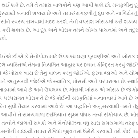
થઈ શકે છે. તમે તે તમારા બાળકોને પણ આપી શકો છો. મગફળીનું દૂ
િયાથી બનાવી શકાય છે અને તમારું મગફળીનું દૂધ અને નાળિયેરનું દ
ાંને સ્વસ્થ રાખવામાં મદદ કરશે. તેનો વપરાશ ખોરાકમાં કરી શકાય 
કરી શકાય છે. આ દૂધ અને ખોરાક તમને યોગ્ય પાચનમાં અને તંદુર
શે.
ઈએ છીએ કે મેનોપોઝ માટે ઉપલબ્ધ ઘણા પૂરવણીઓ અને ખોરાક
બદલે વ્યક્તિએ તેમના નિયમિત આહાર પર ધ્યાન કેન્દ્રિત કરવું જો
ે ખોરાક ખાય છે તેનું પાલન કરવું જોઈએ. ફરવા જાઓ અને યોગ 
ાને અનુસરવી જોઈએ જે સ્થાનિક, મોસમી અને પરંપરાગત છે. સ્થા
ઉગાડવામાં આવે છે અને ઉપલબ્ધ છે. મોસમી ખોરાક એ ખોરાક છે જે 
 પરંપરાગત ખોરાક તે છે જે કોઈની સંસ્કૃતિમાં બનાવવામાં આવે છે
 સુધી તૈયાર કરવામાં આવે છે. આ પદ્ધતિને અનુસરવાથી તમને તંદુર
 આવીને તે સમયગાળા દરમિયાન સૂક્ષ્મ પોષક તત્વો સંકોચાય છે. 
ક તત્વોને જાળવી રાખશે અને મેનોપોઝના વધુ સારા સમયગાળા તરફ દ
નોની મદદથી તમારા રોજિંદા જીવનમાં ઉમેરો કરવાથી તમે કોઈ પણ ત