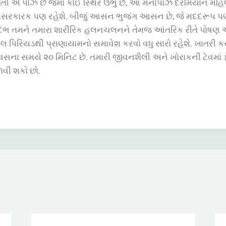
તી એ પોઝ છે જેમાં કોઈ સ્થિર ઉભું છે, આ મેનોપોઝ દરમિયાન મહિ
અસરકારક પણ રહેશે. બીજું આસન ભુજંગ આસન છે, જે મદદરૂપ પ
ભ તમને તમારા શારીરિક હલનચલનને તેમજ આંતરિક રીતે પોષણ 
ઝલ પિરિયડથી પ્રાણાયામનો સમાવેશ કરવો વધુ સારો રહેશે. ખાતરી ક
િવસના સમયે ૨૦ મિનિટ છે. તમારી જીવનશૈલી અને ખોરાકની ટેવમાં 
ળવી શકો છો.