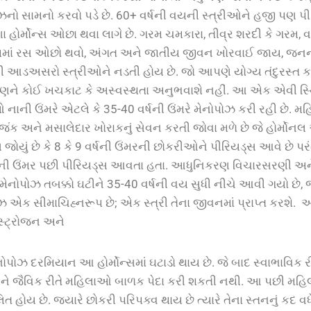
ોઝનો
સામનો
કરવો
પડે
છે
. 60+
વર્ષની
વયની
સ્ત્રીઓને
હજી
પણ
પી
ા
હોર્મોન્સ
ઓછા
થવા
લાગે
છે
.
ગરમ
ચમકારા
,
તીવ્ર
શરદી
કે
ગરમ
,
વ
માં
રસ
ઓછો
થવો
,
અંગત
અને
જાતીય
જીવન
ખોરવાઈ
જાય
,
જનના
ી
આડઅસરો
સ્ત્રીઓને
નડતી
હોય
છે
.
જો
આપણે
યોગ્ય
તંદુરસ્ત
ક
ણને
કોઈ
ખચકાટ
કે
અસ્વસ્થતા
અનુભવાશે
નહીં
. આ
એક
એવી
સ્
ઓ
નાની
ઉંમરે
એટલે
કે
35-40
વર્ષની
ઉંમરે
મેનોપોઝ
કરી
રહી
છે
.
મહ
જંક
અને
મસાલેદાર
ખોરાકનું
સેવન
કરતી
જોવા
મળે
છે
જે
હોર્મોનલ
ણ
જોયું
છે
કે
8
કે
9
વર્ષની
ઉંમરની
છોકરીઓને
પીરિયડ્સ
આવે
છે
પરં
ષની
ઉંમર
પછી
પીરિયડ્સ
આવતા
હતા
.
આધુનિકરણ
વિચારસરણી
અન
મેનોપોઝ
તબક્કો
ઘટીને
35-40
વર્ષની
વય
સુધી
નીચે
આવી
ગયો
છે
,
જ
ોઝ
એક
સીમાચિહ્નરૂપ
છે
;
એક
સ્ત્રી
તેના
જીવનમાં
પ્રાપ્ત
કરશે
.
અ
્ટ્રોજન
અને
નોપોઝ
દરમિયાન આ હોર્મોન્સમાં
ઘટાડો
થાય
છે
.
જે
બાદ
સ્વાભાવિક
ર
ને
જૈવિક
રીતે
મહિલાઓ
બાળક
પેદા
કરી
શકતી
નથી. આ પછી
મહિ
લિત
હોય
છે
.
જ્યારે
છોકરી
પરિપક્વ
થાય
છે
ત્યારે
તેના
સ્તનનું
કદ
વધ