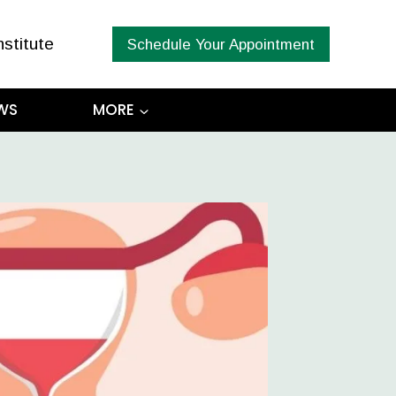
nstitute
Schedule Your Appointment
WS
MORE