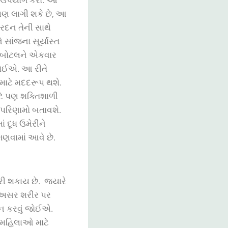
પણ
લાગી
શકે
છે, આ
રદન
તેની
સાથે
ે
સાંજના
સૂર્યાસ્ત
બોટલને
એકવાર
ોઈએ. આ રીતે
માટે
મદદરૂપ
થશે
.
ે
પણ
શક્તિશાળી
પરિણામો
બતાવશે
.
ાં
દૂધ
ઉમેરીને
ગણવામાં
આવે
છે
.
રી
શકાય
છે
.
જ્યારે
ની અસર શરીર પર
વન કરવું જોઈએ.
ે મહિલાઓ માટે