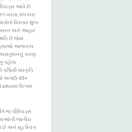
રિયડ્સ
આવે
છે
.
ાળ
ખરવા
,
ધબકારા
ંગોનો
વિસ્તાર
શુષ્ક
સરત
અને
આહાર
થિતિ
છે
જેમાં
િલાઓ
આજકાલ
અસંતુલનનું
કારણ
તુ
પહેલા
ે
પશ્ચિમી
સંસ્કૃતિ
ે
અગાઉ
45+
ંડાશયમાં
ઉત્પન્ન
ીતે જ પીરિયડ્સ
લાઓની
જાતીય
ે
છે
અને
મૂડ
સ્વિંગ