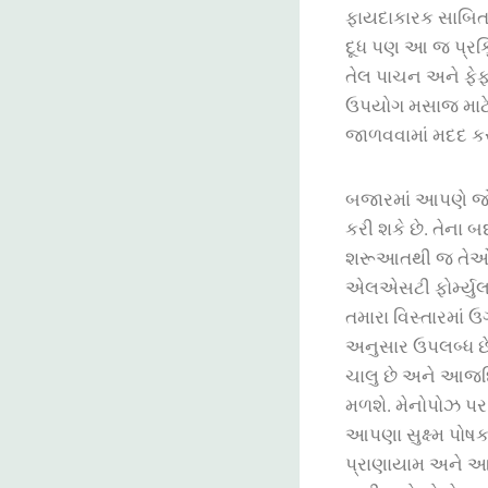
ફાયદાકારક સાબિત 
દૂધ પણ આ જ પ્રક્ર
તેલ પાચન અને ફેફસ
ઉપયોગ મસાજ માટે 
જાળવવામાં મદદ કર
બજારમાં આપણે જો
કરી શકે છે. તેના 
શરૂઆતથી જ તેઓ જ
એલએસટી ફોર્મ્યુલ
તમારા વિસ્તારમાં 
અનુસાર ઉપલબ્ધ છે.
ચાલુ છે અને આજદિન
મળશે. મેનોપોઝ પર
આપણા સુક્ષ્મ પોષ
પ્રાણાયામ અને આસ