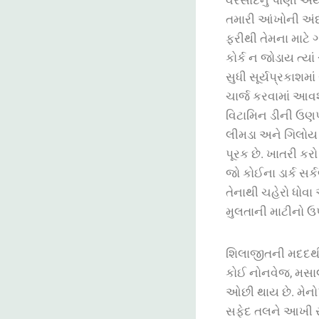
તમારી
આંખોની
અં
ફરીથી
તેમના
માટે
ગ
કોર્ક ન જોડાય
ત્યાં
સુધી
સૂર્યપ્રકાશમાં
ચાર્જ
કરવામાં
આવશ
વિટામિન
ડીની
ઉણપ
લીમડા
અને
ગિલોય
પૂરક
છે
.
ખાતરી
કરો
જો
કોઈના
ડાર્ક
સર્
તેનાથી
ચહેરો
ધોવા
મુલતાની
માટીનો
ઉ
શિલાજીતની
મદદથ
કોઈ નોનવેજ, મસાલે
ઓછી થાય છે. મેનો
સફેદ તલને આખી રા