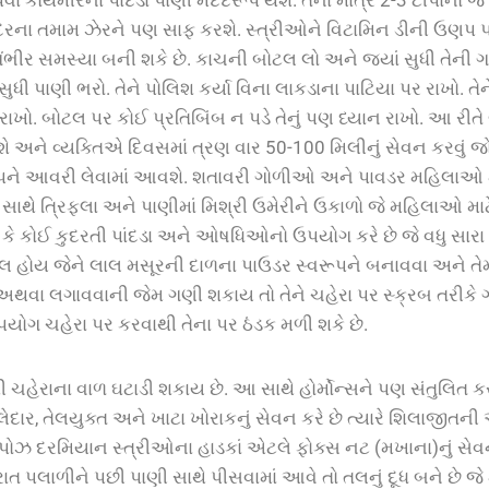
દરના
તમામ
ઝેરને
પણ
સાફ
કરશે
.
સ્ત્રીઓને
વિટામિન
ડીની
ઉણપ
ંભીર
સમસ્યા
બની
શકે
છે
.
કાચની
બોટલ
લો
અને
જ્યાં
સુધી
તેની
ગ
સુધી
પાણી
ભરો
.
તેને
પોલિશ
કર્યા
વિના
લાકડાના
પાટિયા
પર
રાખો
.
તેન
રાખો
.
બોટલ
પર
કોઈ
પ્રતિબિંબ ન પડે
તેનું
પણ
ધ્યાન
રાખો. આ રીતે
ે
અને
વ્યક્તિએ
દિવસમાં
ત્રણ
વાર
50-100
મિલીનું
સેવન
કરવું
જ
ને
આવરી
લેવામાં
આવશે
.
શતાવરી
ગોળીઓ
અને
પાવડર
મહિલાઓ
સાથે
ત્રિફલા
અને
પાણીમાં
મિશ્રી
ઉમેરીને
ઉકાળો
જે
મહિલાઓ
માટ
કે
કોઈ
કુદરતી
પાંદડા
અને
ઓષધિઓનો
ઉપયોગ
કરે
છે
જે
વધુ
સારા
કલ
હોય
જેને
લાલ
મસૂરની
દાળના
પાઉડર
સ્વરૂપને
બનાવવા
અને
તેમ
અથવા
લગાવવાની
જેમ
ગણી
શકાય
તો
તેને
ચહેરા
પર
સ્ક્રબ
તરીકે
પયોગ
ચહેરા
પર
કરવાથી
તેના
પર
ઠંડક
મળી
શકે
છે
.
ી
ચહેરાના
વાળ
ઘટાડી
શકાય
છે. આ સાથે
હોર્મોન્સને
પણ
સંતુલિત
ક
દાર, તેલયુક્ત અને ખાટા ખોરાકનું સેવન કરે છે ત્યારે શિલાજીત
પોઝ દરમિયાન સ્ત્રીઓના હાડકાં એટલે ફોક્સ નટ (મખાના)નું સે
ત પલાળીને પછી પાણી સાથે પીસવામાં આવે તો તલનું દૂધ બને છે જ