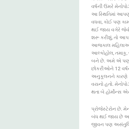
વર્ષની
ઉંમરે
મેનોપ
આ
સ્થિતિમાં
આપણ
વધવા
,
કોઈ
પણ
કામ
થઈ
જાય
વગેરે
જેવ
શરૂ
કરીશું
,
તો
આપ
આજકાલ
મહિલા
આલ્કોહોલ
,
તમાકુ
,
બને
છે
.
અમે
એ
પ
છોકરીઓને
12
વર્
અનુકૂલનને
કારણે
વયનો
હતો
.
મેનોપ
થતા
બે
હોર્મોન્સ
એસ
પ્રોજેસ્ટેરોન
છે
.
મે
બંધ
થઈ
જાય
છે
અ
જીવન
પણ
અસંતુ