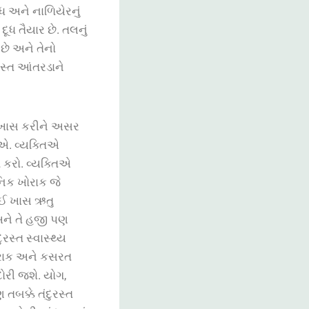
ધ અને નાળિયેરનું
ૂધ તૈયાર છે. તલનું
છે અને તેનો
સ્ત આંતરડાને
 ખાસ કરીને અસર
ઈએ. વ્યક્તિએ
કરો. વ્યક્તિએ
નિક ખોરાક જે
કોઈ ખાસ ઋતુ
 અને તે હજી પણ
સ્ત સ્વાસ્થ્ય
ખોરાક અને કસરત
ોરી જશે. યોગ,
બક્કે તંદુરસ્ત