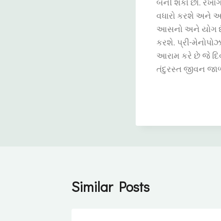
બની શકો છો. રેખાગ
વધારો કરશે અને 
આસનો અને યોગ દં
કરશે. પ્રી-મેનોપો
આરામ કરે છે જે દ
તંદુરસ્ત જીવન જા
Similar Posts