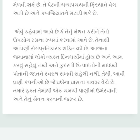
મેળવી
શકે
છે
.
તે
પેટની
ચયાપચયની
ક્રિયાને
વેગ
આપે
છે
અને
કબજિયાતને
મટાડી
શકે
છે
.
એવું
કહેવામાં
આવે
છે
કે
તેનું
મંથન
કરીને
તેનો
ઉપયોગ
રસના
રૂપમાં
કરવામાં
આવે
છે
.
તેનાથી
આપણી
રોગપ્રતિકારક
શક્તિ
વધે
છે
.
આજના
જમાનામાં
લોકો
વ્યસ્ત
દિનચર્યામાં
હોય
છે
અને
આમ
કરવું
સહેલું
નથી
અને
કુદરતી
ઉત્પાદનોની
મદદથી
પોતાની
જાતને
સ્વસ્થ
રાખવી
સહેલી
નથી
.
તેથી
,
આવી
ઘણી
કંપનીઓ
છે
જે
ઘઉંના
ઘાસના
પાવડર
વેચે
છે
.
તમારે
ફક્ત
તેમાંથી
એક
ચમચી
પાણીમાં
ઉમેરવાની
અને
તેનું
સેવન
કરવાની
જરૂર
છે
.