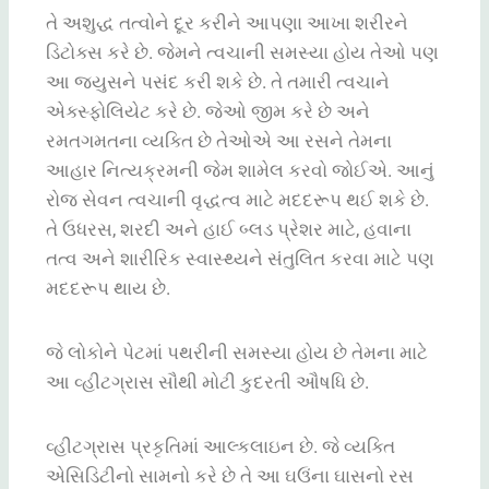
તે
અશુદ્ધ
તત્વોને
દૂર
કરીને
આપણા
આખા
શરીરને
ડિટોક્સ
કરે
છે
.
જેમને
ત્વચાની
સમસ્યા
હોય
તેઓ
પણ
આ જ્યુસને
પસંદ
કરી
શકે
છે
.
તે
તમારી
ત્વચાને
એક્સ્ફોલિયેટ
કરે
છે
.
જેઓ
જીમ
કરે
છે
અને
રમતગમતના
વ્યક્તિ
છે
તેઓએ આ રસને
તેમના
આહાર
નિત્યક્રમની
જેમ
શામેલ
કરવો
જોઈએ
.
આનું
રોજ
સેવન
ત્વચાની
વૃદ્ધત્વ
માટે
મદદરૂપ
થઈ
શકે
છે
.
તે
ઉધરસ
,
શરદી
અને
હાઈ
બ્લડ
પ્રેશર
માટે
,
હવાના
તત્વ
અને
શારીરિક
સ્વાસ્થ્યને
સંતુલિત
કરવા
માટે
પણ
મદદરૂપ
થાય
છે
.
જે
લોકોને
પેટમાં
પથરીની
સમસ્યા
હોય
છે
તેમના
માટે
આ વ્હીટગ્રાસ
સૌથી
મોટી
કુદરતી
ઔષધિ
છે
.
વ્હીટગ્રાસ
પ્રકૃતિમાં
આલ્કલાઇન
છે
.
જે
વ્યક્તિ
એસિડિટીનો
સામનો
કરે
છે
તે આ ઘઉંના
ઘાસનો
રસ