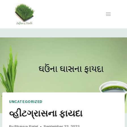
UNCATEGORIZED
વ્હીટગ્રાસના ફાયદા
By
Bhavya Patel
September 23, 2023