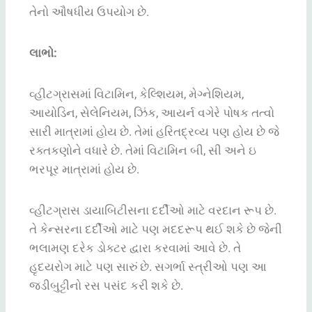
તેનો
ઔષધીય
ઉપયોગ
છે
.
લાભો
:
વ્હીટગ્રાસમાં
વિટામિન
,
કેલ્શિયમ
,
મેગ્નેશિયમ
,
આયોડિન
,
સેલેનિયમ
,
ઝિંક
,
આયર્ન
વગેરે
પોષક
તત્વો
સારી
માત્રામાં
હોય
છે
.
તેમાં
હરિતદ્રવ્ય
પણ
હોય
છે
જે
રક્તકણોને
વધારે
છે
.
તેમાં
વિટામિન
બી
,
સી
અને ઇ
ભરપૂર
માત્રામાં
હોય
છે
.
વ્હીટગ્રાસ
ડાયાબિટીસના
દર્દીઓ
માટે
વરદાન
રૂપ
છે
.
તે
કેન્સરના
દર્દીઓ
માટે
પણ
મદદરૂપ
થઈ
શકે
છે
જેની
ભલામણ
દરેક
ડોક્ટર
દ્વારા
કરવામાં
આવે
છે
.
તે
હૃદયરોગ
માટે
પણ
સારું
છે
.
સગર્ભા
સ્ત્રીઓ
પણ આ
જડીબુટ્ટીનો
રસ
પસંદ
કરી
શકે
છે
.