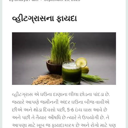
વ્હીટગ્રાસના ફાયદા
વ્હીટગ્રાસ એ ઘઉંના
દાણાના
લીલા
છોડના
પાંદડા
છે
.
જ્યારે
આપણે
જમીનની
અંદર
ઘઉંના
બીજ
વાવીએ
છીએ
અને
થોડા
દિવસો
પછી
, 5-6
ઇંચ
ઘાસ
આવે
છે
અને
પછી
તે
તૈયાર
ઔષધિ
છે
ત્યારે
તે
ઉપયોગી
છે
.
તે
આપણા
માટે
ખૂબ જ ફાયદાકારક
છે
અને
રોગો
માટે
પણ