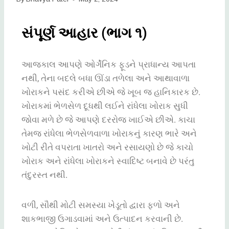
સંપૂર્ણ આહાર (ભાગ ૧)
આજકાલ આપણે ઓર્ગેનિક ફૂડને પ્રાધાન્ય આપતા
નથી, તેના બદલે બધા ઊંડા તળેલા અને આથાવાળા
ખોરાકને પસંદ કરીએ છીએ જે ખૂબ જ હાનિકારક છે.
ખોરાકમાં ભેળસેળ દૂધથી લઈને રાંધેલા ખોરાક સુધી
જોવા મળે છે જે આપણે દરરોજ ખાઈએ છીએ. કાચા
તેમજ રાંધેલા ભેળસેળવાળા ખોરાકનું કારણ ભારે અને
ખોટી રીતે વપરાતા ખાતરો અને રસાયણો છે જે કાચો
ખોરાક અને રાંધેલા ખોરાકને સ્વાદિષ્ટ બનાવે છે પરંતુ
તંદુરસ્ત નથી.
વળી, સૌથી મોટી સમસ્યા ખેડૂતો દ્વારા ફળો અને
શાકભાજી ઉગાડવામાં અને ઉત્પાદન કરવાની છે.