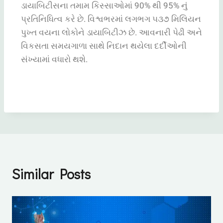
ડાયાબિટીસના તમામ કિસ્સાઓમાં 90% થી 95% નું
પ્રતિનિધિત્વ કરે છે. વિશ્વભરમાં લગભગ ૫૩૭ મિલિયન
પુખ્ત વયના લોકોને ડાયાબિટીઝ છે. આવનારી પેઢી અને
વિકસતા સમયગાળા સાથે નિદાન થયેલા દર્દીઓની
સંખ્યામાં વધારો થશે.
Similar Posts