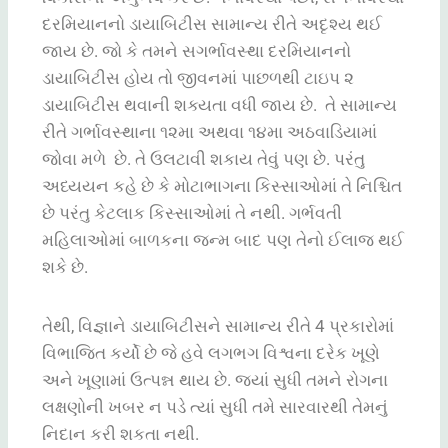
દરમિયાનનો ડાયાબિટીસ સામાન્ય રીતે અદૃશ્ય થઈ
જાય છે. જો કે તમને સગર્ભાવસ્થા દરમિયાનનો
ડાયાબિટીસ હોય તો જીવનમાં પાછળથી ટાઇપ ૨
ડાયાબિટીસ થવાની શક્યતા વધી જાય છે.
તે સામાન્ય
રીતે ગર્ભાવસ્થાના ૧૨
મા
અથવા ૧૪
મા
અઠવાડિયામાં
જોવા મળે
છે. તે ઉલટાવી શકાય તેવું પણ છે. પરંતુ
અધ્યયન કહે છે કે મોટાભાગના કિસ્સાઓમાં તે નિશ્ચિત
છે પરંતુ કેટલાક કિસ્સાઓમાં તે નથી. ગર્ભવતી
મહિલાઓમાં બાળકના જન્મ બાદ પણ તેનો ઈલાજ થઈ
શકે છે.
તેથી, વિજ્ઞાને ડાયાબિટીસને સામાન્ય રીતે 4 પ્રકારોમાં
વિભાજિત કર્યો છે જે હવે લગભગ વિશ્વના દરેક ખૂણે
અને ખૂણામાં ઉત્પન્ન થાય છે. જ્યાં સુધી તમને રોગના
લક્ષણોની ખબર ન પડે ત્યાં સુધી તમે સારવારથી તેમનું
નિદાન કરી શકતા નથી.