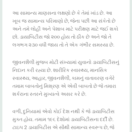
આ સામાન્ય માણસના લક્ષણો છે કે તેમાં ખાંડ છે. આ
ખૂબ જ સામાન્ય પરિમાણો છે, જેના પછી આ સંકેતો છે
અને તમે લોહી અને પેશાબ માટે પરીક્ષણ માટે જઈ શકો
છો. ડાયાબિટીસ જો ૨૦૦ હોય તો ઠીક છે અને જો તે
લગભગ ૨૩૦ વધી જાય તો તે એક ગંભીર સમસ્યા છે.
જીવનશૈલી મુજબ મોટી સંખ્યામાં યુવાનો ડાયાબિટીસનું
નિદાન કરી રહ્યા છે. શારીરિક સ્વાસ્થ્ય, માનસિક
સ્વાસ્થ્ય, આહાર, જીવનશૈલી, કામનું વાતાવરણ વગેરે
તમામ બાબતોનું મિશ્રણ એ એવી બાબતો છે જે તમારા
શર્કરાના સ્તરને મુખ્યત્વે અસર કરે છે.
વળી, દુનિયામાં એવો કોઈ દેશ નથી કે જે ડાયાબિટીસ
મુક્ત હોય. તમામ ૧૯૬ દેશોમાં ડાયાબિટીસના દર્દી છે.
ટાઇપ 2 ડાયાબિટીસ એ સૌથી સામાન્ય સ્વરૂપ છે, જે