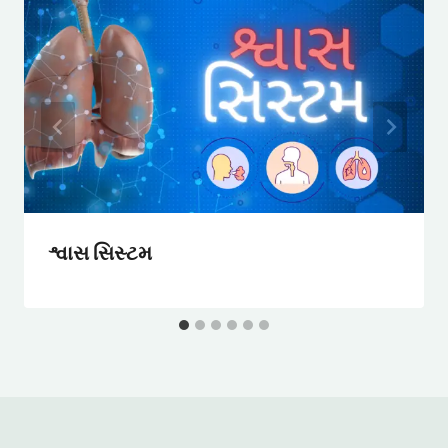
શ્વાસ સિસ્ટમ