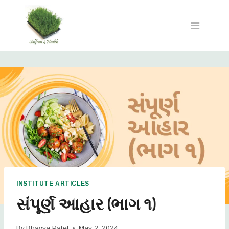
INSTITUTE ARTICLES
સંપૂર્ણ આહાર (ભાગ ૧)
By
Bhavya Patel
May 2, 2024