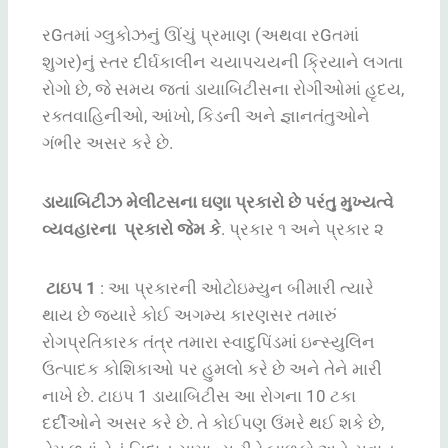
રGતમાં ગ્લુકોઝનું ઊંચું પ્રમાણ (અથવા રGતમાં
શુગર)નું સ્તર દીર્ઘકાલીન ચયાપચયની ક્રિયાને લગતા
રોગો છે, જે સમય જતાં ડાયાબિટીસના રોગીઓમાં હૃદય,
રક્તવાહિનીઓ, આંખો, કિડની અને જ્ઞાનતંતુઓને
ગંભીર અસર કરે છે.
ડાયાબિટીઝ મેલીટસના ઘણા પ્રકારો છે પરંતુ મુખ્યત્વે
વ્યવહારના પ્રકારો જેમ કે
. પ્રકાર ૧ અને પ્રકાર ૨
ટાઇપ 1
:
આ પ્રકારની ઓટોઇમ્યુન બીમારી ત્યારે
થાય છે જ્યારે કોઈ અગમ્ય કારણસર તમારું
રોગપ્રતિકારક તંત્ર તમારા સ્વાદુપિંડમાં ઇન્સ્યુલિન
ઉત્પાદક કોશિકાઓ પર હુમલો કરે છે અને તેને મારી
નાખે છે. ટાઇપ 1 ડાયાબિટીસ આ રોગના 10 ટકા
દર્દીઓને અસર કરે છે. તે કોઈપણ ઉંમરે થઈ શકે છે,