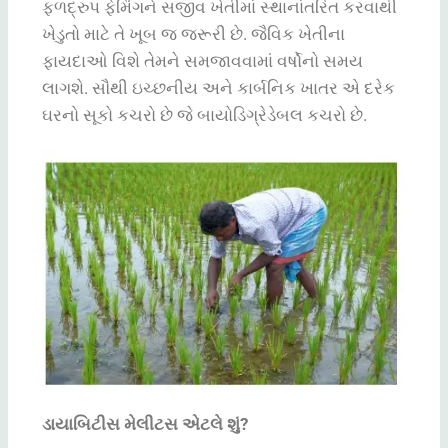
ફળદ્રુપ ફેમિંગને સજીવ ખેતીમાં સ્થાનાંતરિત કરવાથી
ખેડુતો માટે તે ખૂબ જ જરૂરી છે. જૈવિક ખેતીના
ફાયદાઓ વિશે તેમને સમજાવવામાં વર્ષોનો સમય
લાગશે. સૌથી ઇચ્છનીય અને કાર્બનિક ખાતર એ દરેક
ઘરનો સૂકો કચરો છે જે બાયોડિગ્રેડેબલ કચરો છે.
ડાયાબિટીસ મેલીટસ એટલે શું?