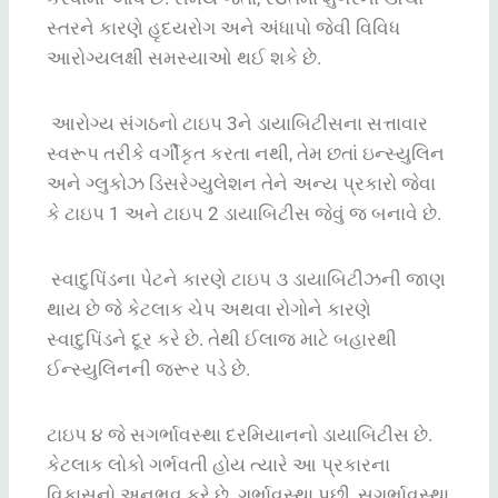
સ્તરને કારણે હૃદયરોગ અને અંધાપો જેવી વિવિધ
આરોગ્યલક્ષી સમસ્યાઓ થઈ શકે છે.
આરોગ્ય સંગઠનો ટાઇપ 3ને ડાયાબિટીસના સત્તાવાર
સ્વરૂપ તરીકે વર્ગીકૃત કરતા નથી, તેમ છતાં ઇન્સ્યુલિન
અને ગ્લુકોઝ ડિસરેગ્યુલેશન તેને અન્ય પ્રકારો જેવા
કે ટાઇપ 1 અને ટાઇપ 2 ડાયાબિટીસ જેવું જ બનાવે છે.
સ્વાદુપિંડના પેટને કારણે ટાઇપ ૩ ડાયાબિટીઝની જાણ
થાય છે જે કેટલાક ચેપ અથવા રોગોને કારણે
સ્વાદુપિંડને દૂર કરે છે. તેથી ઈલાજ માટે બહારથી
ઈન્સ્યુલિનની જરૂર પડે છે.
ટાઇપ ૪ જે સગર્ભાવસ્થા દરમિયાનનો ડાયાબિટીસ છે.
કેટલાક લોકો ગર્ભવતી હોય ત્યારે આ પ્રકારના
વિકાસનો અનુભવ કરે છે. ગર્ભાવસ્થા પછી, સગર્ભાવસ્થા