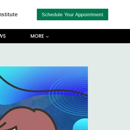
nstitute
Schedule Your Appointment
WS
MORE