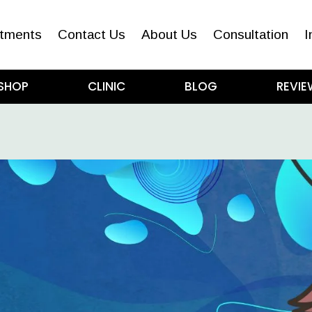
tments
Contact Us
About Us
Consultation
I
SHOP
CLINIC
BLOG
REVIE