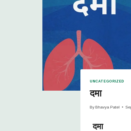
UNCATEGORIZED
दमा
By
Bhavya Patel
Se
दमा